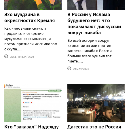
Эхо муэдзина в
В России у Ислама
окрестностях Кремля
будущего нет: что
показывают дискуссии
Как чиновники сначала
вокруг никаба
продвигали открытие
мусульманских молелен, а
Во всей истории вокруг
потом признали их символом
кампании за или против
оккупа......
запрета никаба в России
больше всего удивил тот
25 СЕНТЯБРЯ'2024
пиете......
29 МАЯ'2024
Кто "заказал" Надежду
Дагестан это не Россия