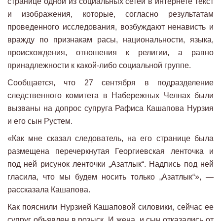
странице одной из социальных сетей в интернете текст
и изображения, которые, согласно результатам
проведенного исследования, возбуждают ненависть и
вражду по признакам расы, национальности, языка,
происхождения, отношения к религии, а равно
принадлежности к какой-либо социальной группе.
Сообщается, что 27 cентября в подразделение
следственного комитета в Набережных Челнах были
вызваны на допрос супруга Рафиса Кашапова Нурзия
и его сын Рустем.
«Как мне сказал следователь, на его странице была
размещена перечеркнутая Георгиевская ленточка и
под ней рисунок ленточки „Азатлык“. Надпись под ней
гласила, что мы будем носить только „Азатлык“», —
рассказала Кашапова.
Как пояснили Нурзией Кашаповой силовики, сейчас ее
супруг объявлен в розыск. И жена, и сын отказались от