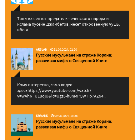
Типы как ентот предатель чеченского народа и
ислама Хусейн Джамбетов, несет откровенную чушь,
ибо я...
ARSLAN
11.06.2024, 02:50
Русские мусульмане на страже Корана:
pазвеивая мифы о Священной Книге
Кому интересно, само видео
здесьhttps://www.youtube.com/watch?
v=wAhN_UEuojU&lc=Ugz6-h0nMPQWTip7AZ94...
KRR AKK
09.06.2024, 18:56
Русские мусульмане на страже Корана:
pазвеивая мифы о Священной Книге