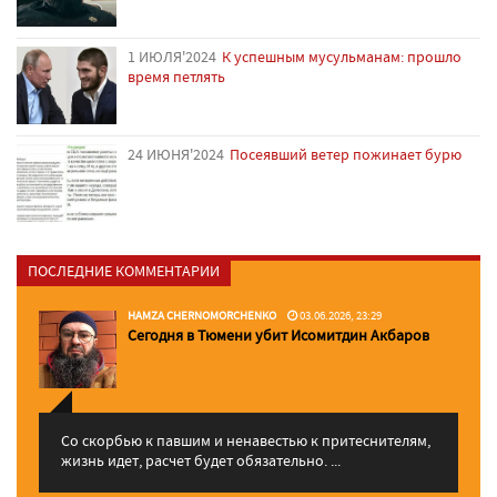
1 ИЮЛЯ'2024
К успешным мусульманам: прошло
время петлять
24 ИЮНЯ'2024
Посеявший ветер пожинает бурю
ПОСЛЕДНИЕ КОММЕНТАРИИ
HAMZA CHERNOMORCHENKO
03.06.2026, 23:29
Сегодня в Тюмени убит Исомитдин Акбаров
Со скорбью к павшим и ненавестью к притеснителям,
жизнь идет, расчет будет обязательно. ...