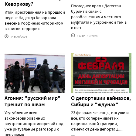
Кеворкову?
Последнее время Дагестан
бурлит в связи с
Итак, арестованная на прошлой
разоблачениями местного
неделе Надежда Кеворкова
муфтията и устроенной тем в
внесена Росфинмониторингом
ответ......
в списки террорис......
8 АПРЕЛЯ'2024
14 МАЯ'2024
Агония: "русский мир"
О депортации вайнахов,
трещит по швам
Сибири и "ждунах"
Усугубление всех
23 февраля чеченцы, ингуши и
законсервированных
все, кто сопереживает их
внутренних противоречий под
национальной трагедии,
уже ритуальные разговоры о
отмечают день депортац......
нерушимо......