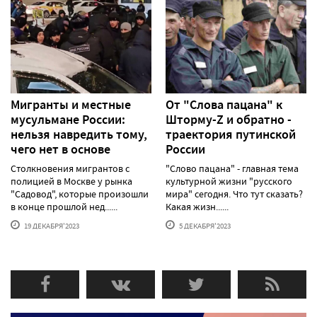
Мигранты и местные
От "Слова пацана" к
мусульмане России:
Шторму-Z и обратно -
нельзя навредить тому,
траектория путинской
чего нет в основе
России
Столкновения мигрантов с
"Слово пацана" - главная тема
полицией в Москве у рынка
культурной жизни "русского
"Садовод", которые произошли
мира" сегодня. Что тут сказать?
в конце прошлой нед......
Какая жизн......
19 ДЕКАБРЯ'2023
5 ДЕКАБРЯ'2023