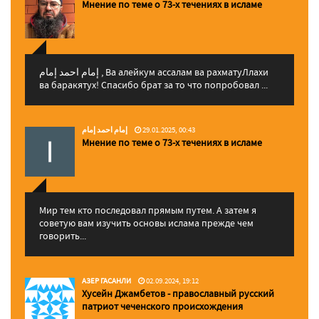
Мнение по теме о 73-х течениях в исламе
إمام احمد إمام , Ва алейкум ассалам ва рахматуЛлахи
ва баракятух! Спасибо брат за то что попробовал ...
إمام احمد إمام
29.01.2025, 00:43
Мнение по теме о 73-х течениях в исламе
Мир тем кто последовал прямым путем. А затем я
советую вам изучить основы ислама прежде чем
говорить...
АЗЕР ГАСАНЛИ
02.09.2024, 19:12
Хусейн Джамбетов - православный русский
патриот чеченского происхождения