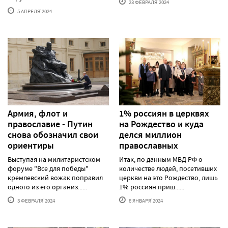
23 ФЕВРАЛЯ'2024
5 АПРЕЛЯ'2024
Армия, флот и
1% россиян в церквях
православие - Путин
на Рождество и куда
снова обозначил свои
делся миллион
ориентиры
православных
Выступая на милитаристском
Итак, по данным МВД РФ о
форуме "Все для победы"
количестве людей, посетивших
кремлевский вожак поправил
церкви на это Рождество, лишь
одного из его организ......
1% россиян приш......
3 ФЕВРАЛЯ'2024
8 ЯНВАРЯ'2024