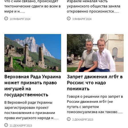
что с ним связано, происходят
Израиле немалая часть
тектонические сдвиги во всем в
украинского общества заняла
мире и н......
откровенно просионистск......
10 ЯНВАРЯ'2024
3 ЯНВАРЯ'2024
Верховная Рада Украина
Запрет движения лгбт в
может признать право
России: что надо
ингушей на
понимать
государственность
Говоря о решении про запрет в
России движения лгбт (не
В Верховной раде Украины
путать с запретом
зарегистрирован проект
гомосексуализма как таково......
постановления о признании
права ингушского народа н......
2 ДЕКАБРЯ'2023
21 ДЕКАБРЯ'2023