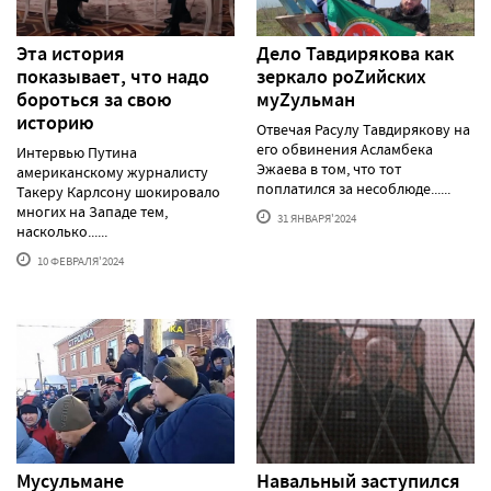
Эта история
Дело Тавдирякова как
показывает, что надо
зеркало роZийских
бороться за свою
муZульман
историю
Отвечая Расулу Тавдирякову на
его обвинения Асламбека
Интервью Путина
Эжаева в том, что тот
американскому журналисту
поплатился за несоблюде......
Такеру Карлсону шокировало
многих на Западе тем,
31 ЯНВАРЯ'2024
насколько......
10 ФЕВРАЛЯ'2024
Мусульмане
Навальный заступился