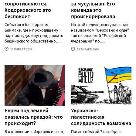
сопротивляются.
за мусульман. Его
Ходорковского это
команда это
беспокоит
проигнорировала
События в башкирском
На этой неделе, выступая в так
Баймаке, где к проходящему
называемом "Верховном суде"
над ним судилищу поддержать
так называемой "Российской
башкирского общественно......
Федерации" по......
16 ЯНВАРЯ'2024
13 ЯНВАРЯ'2024
Евреи под землей
Украинско-
оказались правдой: что
палестинская
происходит?
солидарность возможна
В отношении к Израилю и всем,
После событий 7 октября в