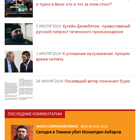
и турок в Вене: кто и что за этим стоит?
5 ИЮЛЯ'2024
Хусейн Джамбетов - православный
русский патриот чеченского происхождения
1 ИЮЛЯ'2024
К успешным мусульманам: прошло
время петлять
24 ИЮНЯ'2024
Посеявший ветер пожинает бурю
ПОСЛЕДНИЕ КОММЕНТАРИИ
HAMZA CHERNOMORCHENKO
03.06.2026, 23:29
Сегодня в Тюмени убит Исомитдин Акбаров