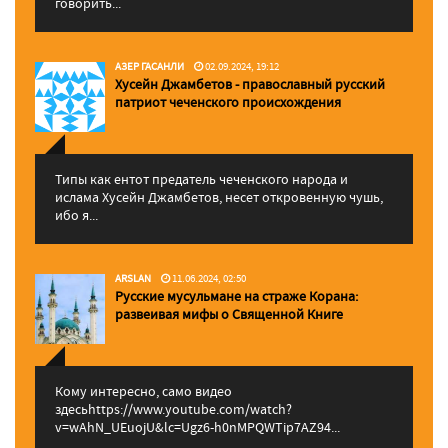
говорить...
АЗЕР ГАСАНЛИ
02.09.2024, 19:12
Хусейн Джамбетов - православный русский
патриот чеченского происхождения
Типы как ентот предатель чеченского народа и
ислама Хусейн Джамбетов, несет откровенную чушь,
ибо я...
ARSLAN
11.06.2024, 02:50
Русские мусульмане на страже Корана:
pазвеивая мифы о Священной Книге
Кому интересно, само видео
здесьhttps://www.youtube.com/watch?
v=wAhN_UEuojU&lc=Ugz6-h0nMPQWTip7AZ94...