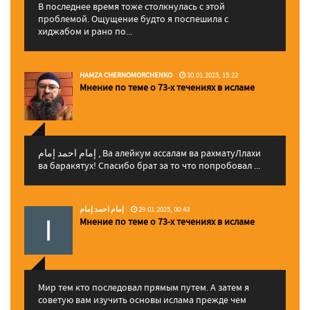
В последнее время тоже столкнулась с этой
проблемой. Ощущение будто я поспешила с
хиджабом и рано по...
HAMZA CHERNOMORCHENKO
30.01.2025, 15:22
Мнение по теме о 73-х течениях в исламе
إمام احمد إمام , Ва алейкум ассалам ва рахматуЛлахи
ва баракятух! Спасибо брат за то что попробовал ...
إمام احمد إمام
29.01.2025, 00:43
Мнение по теме о 73-х течениях в исламе
Мир тем кто последовал прямым путем. А затем я
советую вам изучить основы ислама прежде чем