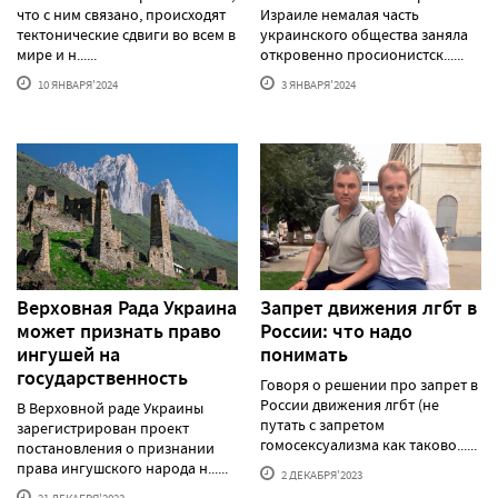
что с ним связано, происходят
Израиле немалая часть
тектонические сдвиги во всем в
украинского общества заняла
мире и н......
откровенно просионистск......
10 ЯНВАРЯ'2024
3 ЯНВАРЯ'2024
Верховная Рада Украина
Запрет движения лгбт в
может признать право
России: что надо
ингушей на
понимать
государственность
Говоря о решении про запрет в
России движения лгбт (не
В Верховной раде Украины
путать с запретом
зарегистрирован проект
гомосексуализма как таково......
постановления о признании
права ингушского народа н......
2 ДЕКАБРЯ'2023