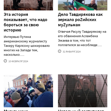
Эта история
Дело Тавдирякова как
показывает, что надо
зеркало роZийских
бороться за свою
муZульман
историю
Отвечая Расулу Тавдирякову на
его обвинения Асламбека
Интервью Путина
Эжаева в том, что тот
американскому журналисту
поплатился за несоблюде......
Такеру Карлсону шокировало
многих на Западе тем,
31 ЯНВАРЯ'2024
насколько......
10 ФЕВРАЛЯ'2024