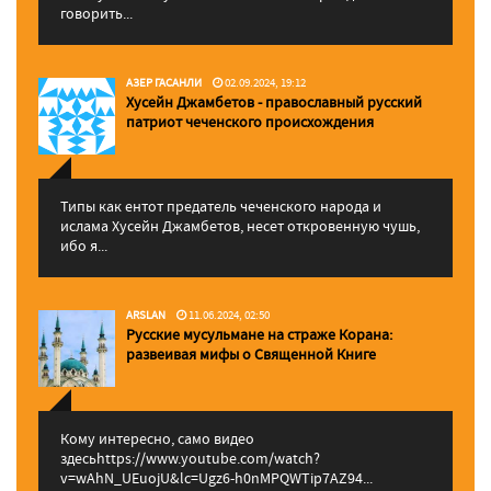
говорить...
АЗЕР ГАСАНЛИ
02.09.2024, 19:12
Хусейн Джамбетов - православный русский
патриот чеченского происхождения
Типы как ентот предатель чеченского народа и
ислама Хусейн Джамбетов, несет откровенную чушь,
ибо я...
ARSLAN
11.06.2024, 02:50
Русские мусульмане на страже Корана:
pазвеивая мифы о Священной Книге
Кому интересно, само видео
здесьhttps://www.youtube.com/watch?
v=wAhN_UEuojU&lc=Ugz6-h0nMPQWTip7AZ94...