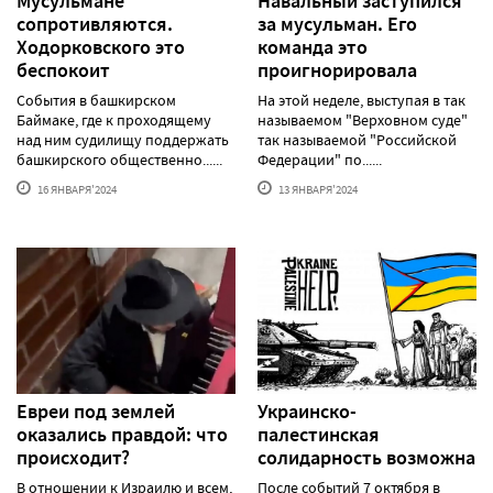
Мусульмане
Навальный заступился
сопротивляются.
за мусульман. Его
Ходорковского это
команда это
беспокоит
проигнорировала
События в башкирском
На этой неделе, выступая в так
Баймаке, где к проходящему
называемом "Верховном суде"
над ним судилищу поддержать
так называемой "Российской
башкирского общественно......
Федерации" по......
16 ЯНВАРЯ'2024
13 ЯНВАРЯ'2024
Евреи под землей
Украинско-
оказались правдой: что
палестинская
происходит?
солидарность возможна
В отношении к Израилю и всем,
После событий 7 октября в