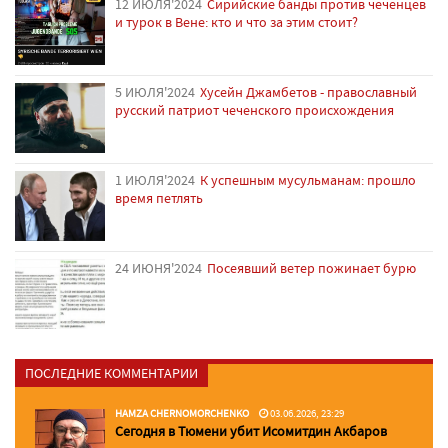
12 ИЮЛЯ'2024
Сирийские банды против чеченцев
и турок в Вене: кто и что за этим стоит?
5 ИЮЛЯ'2024
Хусейн Джамбетов - православный
русский патриот чеченского происхождения
1 ИЮЛЯ'2024
К успешным мусульманам: прошло
время петлять
24 ИЮНЯ'2024
Посеявший ветер пожинает бурю
ПОСЛЕДНИЕ КОММЕНТАРИИ
HAMZA CHERNOMORCHENKO
03.06.2026, 23:29
Сегодня в Тюмени убит Исомитдин Акбаров