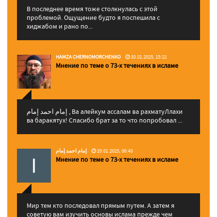
В последнее время тоже столкнулась с этой
проблемой. Ощущение будто я поспешила с
хиджабом и рано по...
HAMZA CHERNOMORCHENKO
30.01.2025, 15:22
Мнение по теме о 73-х течениях в исламе
إمام احمد إمام , Ва алейкум ассалам ва рахматуЛлахи
ва баракятух! Спасибо брат за то что попробовал ...
إمام احمد إمام
29.01.2025, 00:43
Мнение по теме о 73-х течениях в исламе
Мир тем кто последовал прямым путем. А затем я
советую вам изучить основы ислама прежде чем