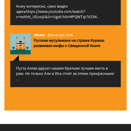
Кому интересно, само видео
здесьhttps://www.youtube.com/watch?
v=wAhN_UEuojU&lc=Ugz6-h0nMPQWTip7AZ94...
KRR AKK
09.06.2024, 18:56
Русские мусульмане на страже Корана:
pазвеивая мифы о Священной Книге
Пусть Аллах дарует нашим братьям лучшее месть в
раю. Не только Али и Иса стоят за этими прекрасными
...