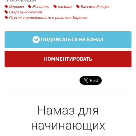
АВТОР: ЯКУБ ХАДЖИЧ
Марокко
Женщины
насилие
Бассима Хакауи
Саадетдин Османи
Партия справедливости и развития Марокко
ПОДПИСАТЬСЯ НА КАНАЛ
КОММЕНТИРОВАТЬ