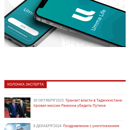
КОЛОНКА ЭКСПЕРТА
30 ОКТЯБРЯ'2025
Транзит власти в Таджикистане:
провал миссии Рахмона убедить Путина
8 ДЕКАБРЯ'2024
Поздравление с уничтожением