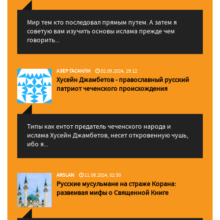
Мир тем кто последовал прямым путем. А затем я
советую вам изучить основы ислама прежде чем
говорить...
АЗЕР ГАСАНЛИ
02.09.2024, 19:12
Хусейн Джамбетов - православный русский
патриот чеченского происхождения
Типы как ентот предатель чеченского народа и
ислама Хусейн Джамбетов, несет откровенную чушь,
ибо я...
ARSLAN
11.06.2024, 02:50
Русские мусульмане на страже Корана:
pазвеивая мифы о Священной Книге