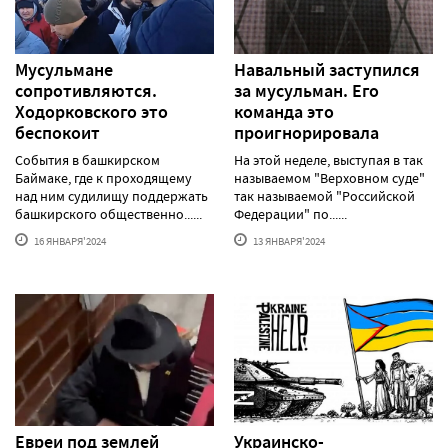
Мусульмане
Навальный заступился
сопротивляются.
за мусульман. Его
Ходорковского это
команда это
беспокоит
проигнорировала
События в башкирском
На этой неделе, выступая в так
Баймаке, где к проходящему
называемом "Верховном суде"
над ним судилищу поддержать
так называемой "Российской
башкирского общественно......
Федерации" по......
16 ЯНВАРЯ'2024
13 ЯНВАРЯ'2024
Евреи под землей
Украинско-