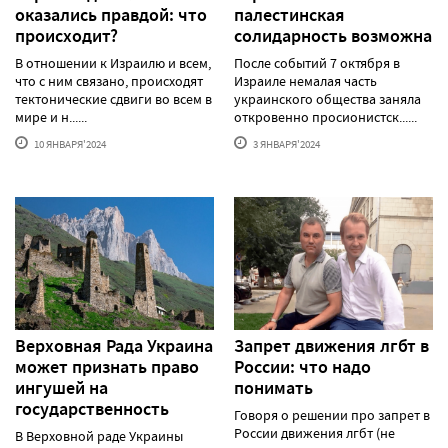
оказались правдой: что
палестинская
происходит?
солидарность возможна
В отношении к Израилю и всем,
После событий 7 октября в
что с ним связано, происходят
Израиле немалая часть
тектонические сдвиги во всем в
украинского общества заняла
мире и н......
откровенно просионистск......
10 ЯНВАРЯ'2024
3 ЯНВАРЯ'2024
Верховная Рада Украина
Запрет движения лгбт в
может признать право
России: что надо
ингушей на
понимать
государственность
Говоря о решении про запрет в
России движения лгбт (не
В Верховной раде Украины