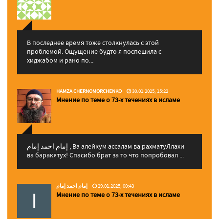
В последнее время тоже столкнулась с этой
проблемой. Ощущение будто я поспешила с
хиджабом и рано по...
HAMZA CHERNOMORCHENKO
30.01.2025, 15:22
Мнение по теме о 73-х течениях в исламе
إمام احمد إمام , Ва алейкум ассалам ва рахматуЛлахи
ва баракятух! Спасибо брат за то что попробовал ...
إمام احمد إمام
29.01.2025, 00:43
Мнение по теме о 73-х течениях в исламе