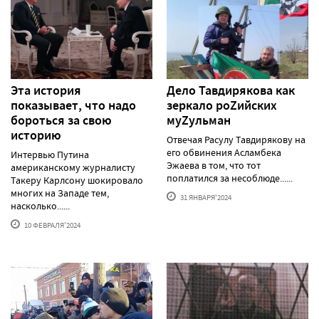
Эта история
Дело Тавдирякова как
показывает, что надо
зеркало роZийских
бороться за свою
муZульман
историю
Отвечая Расулу Тавдирякову на
его обвинения Асламбека
Интервью Путина
Эжаева в том, что тот
американскому журналисту
поплатился за несоблюде......
Такеру Карлсону шокировало
многих на Западе тем,
31 ЯНВАРЯ'2024
насколько......
10 ФЕВРАЛЯ'2024