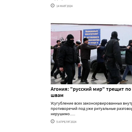
14 МАЯ'2024
Агония: "русский мир" трещит по
швам
Усугубление всех законсервированных вну
противоречий под уже ритуальные разгово
нерушимо......
5 АПРЕЛЯ'2024