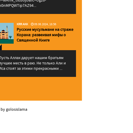
v=wAhN_UEuojU&lc=Ugz6-
h0nMPQWTip7AZ94...
KRR AKK
09.06.2024, 18:56
Русские мусульмане на страже
Корана: pазвеивая мифы о
Священной Книге
Пусть Аллах дарует нашим братьям
лучшее месть в раю. Не только Али и
Иса стоят за этими прекрасными ...
 by golosislama