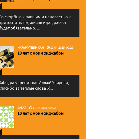
Со скорбью к павшим и ненавестью к
притеснителям, жизнь идет, расчет
будет обязательно. ...
ИКРАМУТДИН ХАН
17.04.2025, 00:27
10 лет с моим хиджабом
Salat, да укрепит вас Аллаx! Увидели,
спасибо за теплые слова :-)...
SALAT
11.04.2025, 09:02
10 лет с моим хиджабом