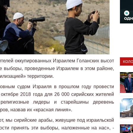
ителей оккупированных Израилем Голанских высот
КОЛО
е выборы, проведенные Израилем в этом районе,
аилизацией» территории.
ховным судом Израиля в прошлом году провести
ктябре 2018 года для 26 000 сирийских жителей
 религиозные лидеры и старейшины деревень
ров, назвав их «красная линия».
от, мы сирийские арабы, живущие под израильской
ости принять эти выборы, наложенные на нас», -