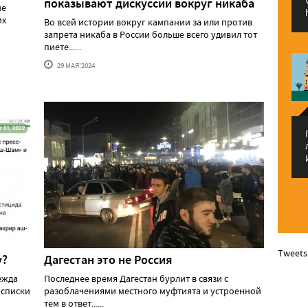
показывают дискуссии вокруг никаба
ие
их
Во всей истории вокруг кампании за или против
запрета никаба в России больше всего удивил тот
пиете......
29 МАЯ'2024
Tweets
у?
Дагестан это не Россия
ежда
Последнее время Дагестан бурлит в связи с
 списки
разоблачениями местного муфтията и устроенной
тем в ответ......