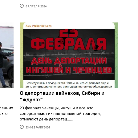
8 АПРЕЛЯ'2024
О депортации вайнахов, Сибири и
"ждунах"
тренних
23 февраля чеченцы, ингуши и все, кто
ры о
сопереживает их национальной трагедии,
отмечают день депортац......
23 ФЕВРАЛЯ'2024