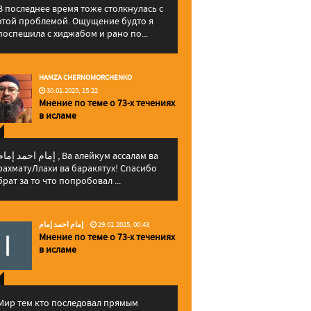
В последнее время тоже столкнулась с
этой проблемой. Ощущение будто я
поспешила с хиджабом и рано по...
HAMZA CHERNOMORCHENKO
30.01.2025, 15:22
Мнение по теме о 73-х течениях
в исламе
إمام احمد إما , Ва алейкум ассалам ва
рахматуЛлахи ва баракятух! Спасибо
брат за то что попробовал ...
إمام احمد إمام
29.01.2025, 00:43
Мнение по теме о 73-х течениях
в исламе
Мир тем кто последовал прямым