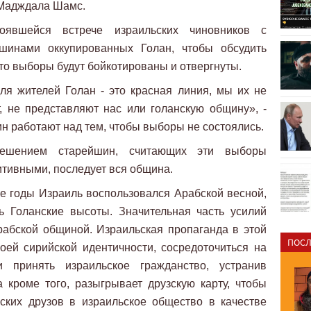
 Мадждала Шамс.
оявшейся встрече израильских чиновников с
шинами оккупированных Голан, чтобы обсудить
то выборы будут бойкотированы и отвергнуты.
ля жителей Голан - это красная линия, мы их не
, не представляют нас или голанскую общину», -
ин работают над тем, чтобы выборы не состоялись.
ешением старейшин, считающих эти выборы
тивными, последует вся община.
е годы Израиль воспользовался Арабской весной,
ь Голанские высоты. Значительная часть усилий
рабской общиной. Израильская пропаганда в этой
ПОСЛ
оей сирийской идентичности, сосредоточиться на
 принять израильское гражданство, устранив
 кроме того, разыгрывает друзскую карту, чтобы
ских друзов в израильское общество в качестве