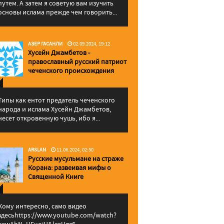
путем. А затем я советую вам изучить
основы ислама прежде чем говорить...
АЗЕР ГАСАНЛИ
02.09.2024, 19:12
Хусейн Джамбетов -
православный русский патриот
чеченского происхождения
Типы как ентот предатель чеченского
народа и ислама Хусейн Джамбетов,
несет откровенную чушь, ибо я...
ARSLAN
11.06.2024, 02:50
Русские мусульмане на страже
Корана: pазвеивая мифы о
Священной Книге
Кому интересно, само видео
здесьhttps://www.youtube.com/watch?