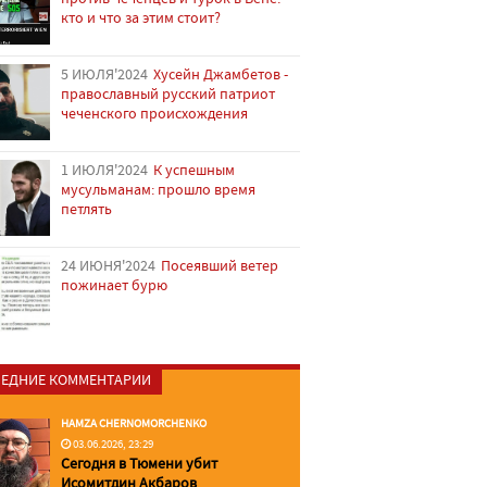
кто и что за этим стоит?
5 ИЮЛЯ'2024
Хусейн Джамбетов -
православный русский патриот
чеченского происхождения
1 ИЮЛЯ'2024
К успешным
мусульманам: прошло время
петлять
24 ИЮНЯ'2024
Посеявший ветер
пожинает бурю
ЕДНИЕ КОММЕНТАРИИ
HAMZA CHERNOMORCHENKO
03.06.2026, 23:29
Сегодня в Тюмени убит
Исомитдин Акбаров