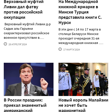
Верховный муфтий
На Международной
Ливии дал фатву
книжной ярмарке в
против российской
Минске Турция
оккупации
представила книги С.
Нурси
Верховный муфтий Ливии д-р
Садык аль-Гарьяни
В эти дни с 14 по 17 марта в
охарактеризовал российское
столице Беларуси Минске
военное присутствие в......
проходит очередная 31-ая
международная книжная ......
28 АПРЕЛЯ'2024
17 МАРТА'2024
В России праздник:
Новый король Малайзии
приехал знаменитый
не хочет быть
американский
марионеткой