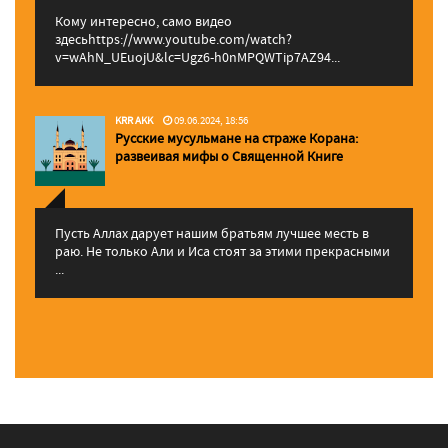
Кому интересно, само видео
здесьhttps://www.youtube.com/watch?
v=wAhN_UEuojU&lc=Ugz6-h0nMPQWTip7AZ94...
KRR AKK
09.06.2024, 18:56
Русские мусульмане на страже Корана:
pазвеивая мифы о Священной Книге
Пусть Аллах дарует нашим братьям лучшее месть в
раю. Не только Али и Иса стоят за этими прекрасными
...