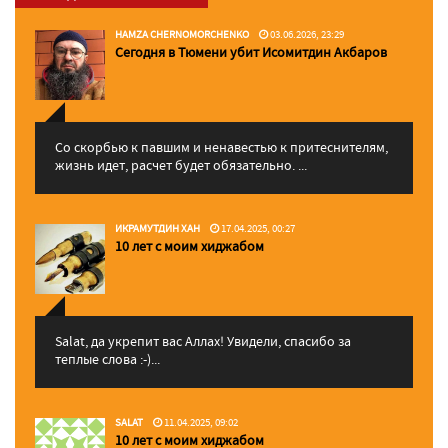
HAMZA CHERNOMORCHENKO
03.06.2026, 23:29
Сегодня в Тюмени убит Исомитдин Акбаров
Со скорбью к павшим и ненавестью к притеснителям,
жизнь идет, расчет будет обязательно. ...
ИКРАМУТДИН ХАН
17.04.2025, 00:27
10 лет с моим хиджабом
Salat, да укрепит вас Аллаx! Увидели, спасибо за
теплые слова :-)...
SALAT
11.04.2025, 09:02
10 лет с моим хиджабом