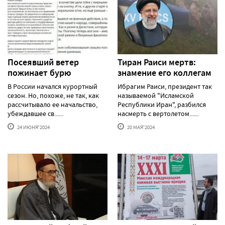
Посеявший ветер
Тиран Раиси мертв:
пожинает бурю
знамение его коллегам
В России начался курортный
Ибрагим Раиси, президент так
сезон. Но, похоже, не так, как
называемой "Исламской
рассчитывало ее начальство,
Республики Иран", разбился
убеждавшее св......
насмерть с вертолетом......
24 ИЮНЯ'2024
20 МАЯ'2024