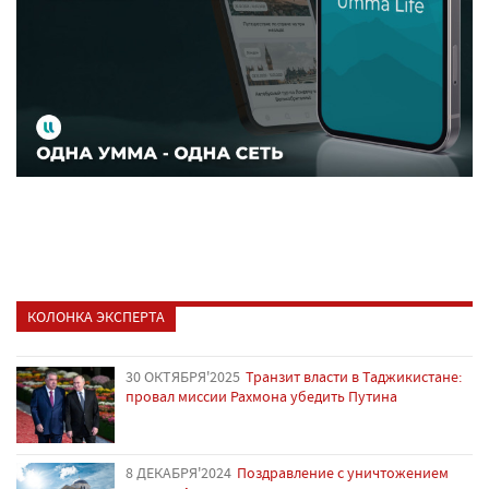
КОЛОНКА ЭКСПЕРТА
30 ОКТЯБРЯ'2025
Транзит власти в Таджикистане:
провал миссии Рахмона убедить Путина
8 ДЕКАБРЯ'2024
Поздравление с уничтожением