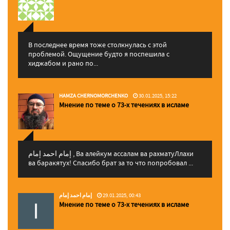
В последнее время тоже столкнулась с этой
проблемой. Ощущение будто я поспешила с
хиджабом и рано по...
HAMZA CHERNOMORCHENKO
30.01.2025, 15:22
Мнение по теме о 73-х течениях в исламе
إمام احمد إمام , Ва алейкум ассалам ва рахматуЛлахи
ва баракятух! Спасибо брат за то что попробовал ...
إمام احمد إمام
29.01.2025, 00:43
Мнение по теме о 73-х течениях в исламе