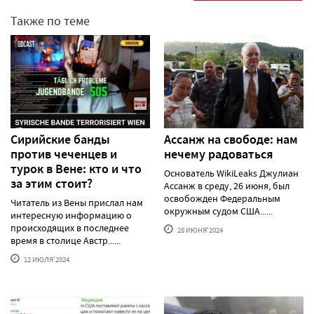
Также по теме
Сирийские банды
Ассанж на свободе: нам
против чеченцев и
нечему радоваться
турок в Вене: кто и что
Основатель WikiLeaks Джулиан
за этим стоит?
Ассанж в среду, 26 июня, был
освобожден Федеральным
Читатель из Вены прислал нам
окружным судом США......
интересную информацию о
происходящих в последнее
28 ИЮНЯ'2024
время в столице Австр......
12 ИЮЛЯ'2024