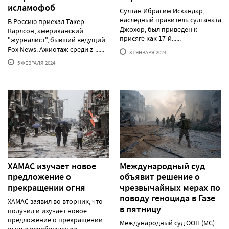
исламофоб
Султан Ибрагим Искандар,
наследный правитель султаната
В Россию приехал Такер
Джохор, был приведен к
Карлсон, американский
присяге как 17-й......
"журналист", бывший ведущий
Fox News. Ажиотаж среди z-......
31 ЯНВАРЯ'2024
5 ФЕВРАЛЯ'2024
ХАМАС изучает новое
Международный суд
предложение о
объявит решение о
прекращении огня
чрезвычайных мерах по
поводу геноцида в Газе
ХАМАС заявил во вторник, что
в пятницу
получил и изучает новое
предложение о прекращении
Международный суд ООН (МС)
огня и освобождении ......