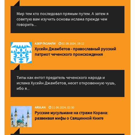
Мир тем кто последовал прямым путем. А затем я
советую вам изучить основы ислама прежде чем
говорить...
АЗЕР ГАСАНЛИ
02.09.2024, 19:12
Хусейн Джамбетов - православный русский
патриот чеченского происхождения
Типы как ентот предатель чеченского народа и
ислама Хусейн Джамбетов, несет откровенную чушь,
ибо я...
ARSLAN
11.06.2024, 02:50
Русские мусульмане на страже Корана:
pазвеивая мифы о Священной Книге