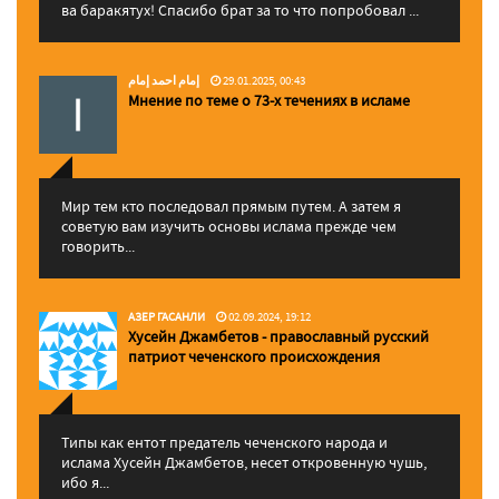
ва баракятух! Спасибо брат за то что попробовал ...
إمام احمد إمام
29.01.2025, 00:43
Мнение по теме о 73-х течениях в исламе
Мир тем кто последовал прямым путем. А затем я
советую вам изучить основы ислама прежде чем
говорить...
АЗЕР ГАСАНЛИ
02.09.2024, 19:12
Хусейн Джамбетов - православный русский
патриот чеченского происхождения
Типы как ентот предатель чеченского народа и
ислама Хусейн Джамбетов, несет откровенную чушь,
ибо я...