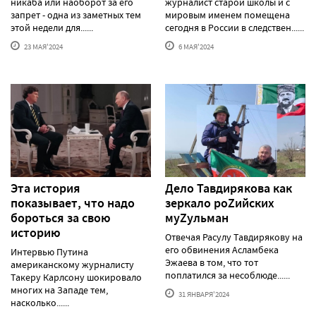
никаба или наоборот за его
журналист старой школы и с
запрет - одна из заметных тем
мировым именем помещена
этой недели для......
сегодня в России в следствен......
23 МАЯ'2024
6 МАЯ'2024
Эта история
Дело Тавдирякова как
показывает, что надо
зеркало роZийских
бороться за свою
муZульман
историю
Отвечая Расулу Тавдирякову на
его обвинения Асламбека
Интервью Путина
Эжаева в том, что тот
американскому журналисту
поплатился за несоблюде......
Такеру Карлсону шокировало
многих на Западе тем,
31 ЯНВАРЯ'2024
насколько......