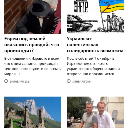
Евреи под землей
Украинско-
оказались правдой: что
палестинская
происходит?
солидарность возможна
В отношении к Израилю и всем,
После событий 7 октября в
что с ним связано, происходят
Израиле немалая часть
тектонические сдвиги во всем в
украинского общества заняла
мире и н......
откровенно просионистск......
10 ЯНВАРЯ'2024
3 ЯНВАРЯ'2024