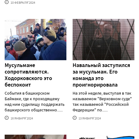
10 ФЕВРАЛЯ'2024
Мусульмане
Навальный заступился
сопротивляются.
за мусульман. Его
Ходорковского это
команда это
беспокоит
проигнорировала
События в башкирском
На этой неделе, выступая в так
Баймаке, где к проходящему
называемом "Верховном суде"
над ним судилищу поддержать
так называемой "Российской
башкирского общественно......
Федерации" по......
16 ЯНВАРЯ'2024
13 ЯНВАРЯ'2024