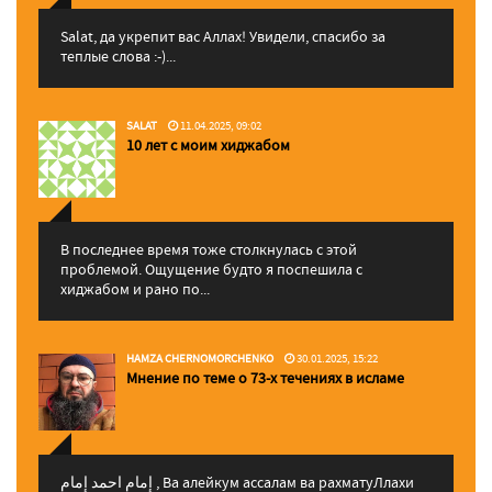
Salat, да укрепит вас Аллаx! Увидели, спасибо за
теплые слова :-)...
SALAT
11.04.2025, 09:02
10 лет с моим хиджабом
В последнее время тоже столкнулась с этой
проблемой. Ощущение будто я поспешила с
хиджабом и рано по...
HAMZA CHERNOMORCHENKO
30.01.2025, 15:22
Мнение по теме о 73-х течениях в исламе
إمام احمد إمام , Ва алейкум ассалам ва рахматуЛлахи