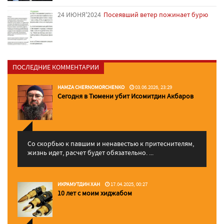
24 ИЮНЯ'2024
Посеявший ветер пожинает бурю
ПОСЛЕДНИЕ КОММЕНТАРИИ
HAMZA CHERNOMORCHENKO
03.06.2026, 23:29
Сегодня в Тюмени убит Исомитдин Акбаров
Со скорбью к павшим и ненавестью к притеснителям,
жизнь идет, расчет будет обязательно. ...
ИКРАМУТДИН ХАН
17.04.2025, 00:27
10 лет с моим хиджабом