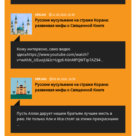
ARSLAN
11.06.2024, 02:50
Русские мусульмане на страже Корана:
pазвеивая мифы о Священной Книге
Кому интересно, само видео
здесьhttps://www.youtube.com/watch?
v=wAhN_UEuojU&lc=Ugz6-h0nMPQWTip7AZ94...
KRR AKK
09.06.2024, 18:56
Русские мусульмане на страже Корана:
pазвеивая мифы о Священной Книге
Пусть Аллах дарует нашим братьям лучшее месть в
раю. Не только Али и Иса стоят за этими прекрасными
...