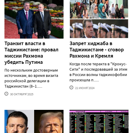
Транзит власти в
Запрет хиджаба в
Таджикистане: провал
Таджикистане - сговор
миссии Рахмона
Рахмона и Кремля
убедить Путина
Когда после теракта в "Крокус-
Сити" и последовавшей за этим
По нескольким достоверным
в России волны таджикофобии
источникам, во время визита
произошла п......
российской делегации в
Таджикистан (8–1......
21 ИЮНЯ'2024
30 ОКТЯБРЯ'2025