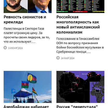
Ревность сионистов и
Российская
кремляди
многополярность как
новый антиисламский
Палестинцы в Секторе Газа
колониализм
платят огромную цену. За
просчеты своих лидеров, за то,
Голосование в Генассамблее
что их используют......
ООН по вопросу признания
бойни боснийских мусульман в
3 ИЮНЯ'2024
Сребренице геноци......
24 МАЯ'2024
Азербайджан набирает
Россия "перепутала"