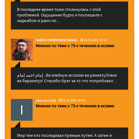
В последнее время тоже столкнулась с этой
проблемой. Ощущение будто я поспешила с
хиджабом и рано по...
HAMZA CHERNOMORCHENKO
30.01.2025, 15:22
Мнение по теме о 73-х течениях в исламе
إمام احمد إمام , Ва алейкум ассалам ва рахматуЛлахи
ва баракятух! Спасибо брат за то что попробовал ...
إمام احمد إمام
29.01.2025, 00:43
Мнение по теме о 73-х течениях в исламе
Мир тем кто последовал прямым путем. А затем я