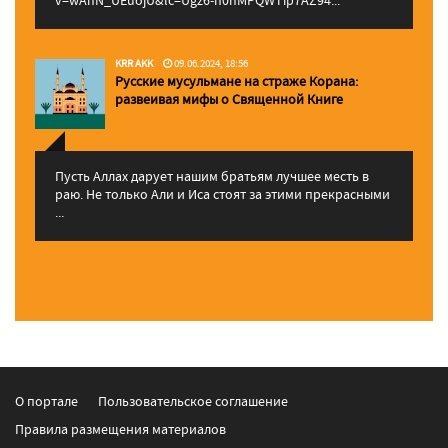
v=wAhN_UEuojU&lc=Ugz6-h0nMPQWTip7AZ94...
KRR AKK
09.06.2024, 18:56
Русские мусульмане на страже Корана:
pазвеивая мифы о Священной Книге
Пусть Аллах дарует нашим братьям лучшее месть в
раю. Не только Али и Иса стоят за этими прекрасными
...
О портале
Пользовательское соглашение
Правила размещения материалов