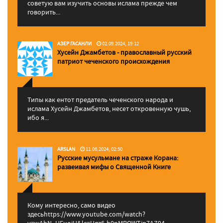
советую вам изучить основы ислама прежде чем
говорить...
АЗЕР ГАСАНЛИ
02.09.2024, 19:12
Хусейн Джамбетов - православный русский
патриот чеченского происхождения
Типы как ентот предатель чеченского народа и
ислама Хусейн Джамбетов, несет откровенную чушь,
ибо я...
ARSLAN
11.06.2024, 02:50
Русские мусульмане на страже Корана:
pазвеивая мифы о Священной Книге
Кому интересно, само видео
здесьhttps://www.youtube.com/watch?