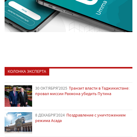
КОЛОНКА ЭКСПЕРТА
30 ОКТЯБРЯ'2025
Транзит власти в Таджикистане:
провал миссии Рахмона убедить Путина
8 ДЕКАБРЯ'2024
Поздравление с уничтожением
режима Асада