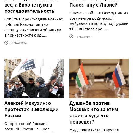
вес, а Европе нужна
Палестину с Ливией
последовательность
С начала войны в Газе одним из
аргументов роZийских
События, происходящие сейчас
муZульман в пользу поддержки
в Новой Каледонии, где
т.н. СВО стала про......
французские власти обвинили
в причастности к ид......
10 МАЯ'2024
17 МАЯ'2024
Алексей Макуxин: о
Душанбе против
протестаx и эволюции
Москвы: что за этим
России
стоит и куда это
приведет?
От протестной России к
военной России: личное
МИД Таджикистана вручил