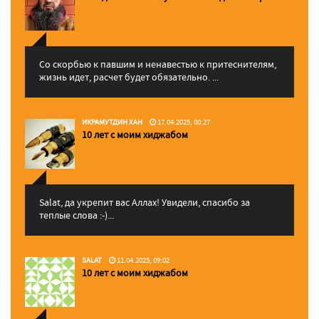
Со скорбью к павшим и ненавестью к притеснителям,
жизнь идет, расчет будет обязательно. ...
ИКРАМУТДИН ХАН
17.04.2025, 00:27
10 лет с моим хиджабом
Salat, да укрепит вас Аллаx! Увидели, спасибо за
теплые слова :-)...
SALAT
11.04.2025, 09:02
10 лет с моим хиджабом