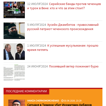
12 ИЮЛЯ'2024
Сирийские банды против чеченцев
и турок в Вене: кто и что за этим стоит?
5 ИЮЛЯ'2024
Хусейн Джамбетов - православный
русский патриот чеченского происхождения
1 ИЮЛЯ'2024
К успешным мусульманам: прошло
время петлять
24 ИЮНЯ'2024
Посеявший ветер пожинает бурю
ПОСЛЕДНИЕ КОММЕНТАРИИ
HAMZA CHERNOMORCHENKO
03.06.2026, 23:29
Сегодня в Тюмени убит Исомитдин Акбаров