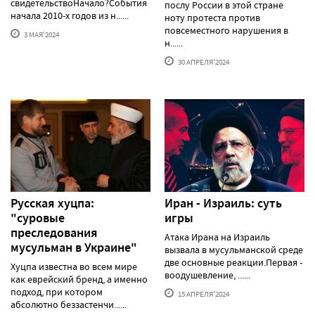
свидетельствоНачало?События
послу России в этой стране
начала 2010-х годов из н......
ноту протеста против
повсеместного нарушения в
3 МАЯ'2024
н......
30 АПРЕЛЯ'2024
Русская хуцпа:
Иран - Израиль: суть
"суровые
игры
преследования
Атака Ирана на Израиль
мусульман в Украине"
вызвала в мусульманской среде
две основные реакции.Первая -
Хуцпа известна во всем мире
воодушевление, ......
как еврейский бренд, а именно
подход, при котором
15 АПРЕЛЯ'2024
абсолютно беззастенчи......