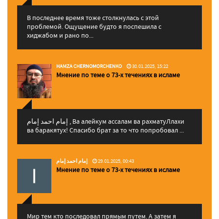
В последнее время тоже столкнулась с этой
проблемой. Ощущение будто я поспешила с
хиджабом и рано по...
HAMZA CHERNOMORCHENKO
30.01.2025, 15:22
Мнение по теме о 73-х течениях в исламе
إمام احمد إمام , Ва алейкум ассалам ва рахматуЛлахи
ва баракятух! Спасибо брат за то что попробовал ...
إمام احمد إمام
29.01.2025, 00:43
Мнение по теме о 73-х течениях в исламе
Мир тем кто последовал прямым путем. А затем я