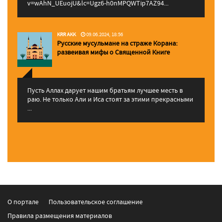
v=wAhN_UEuojU&lc=Ugz6-h0nMPQWTip7AZ94...
KRR AKK
09.06.2024, 18:56
Русские мусульмане на страже Корана:
pазвеивая мифы о Священной Книге
Пусть Аллах дарует нашим братьям лучшее месть в
раю. Не только Али и Иса стоят за этими прекрасными
...
О портале
Пользовательское соглашение
Правила размещения материалов