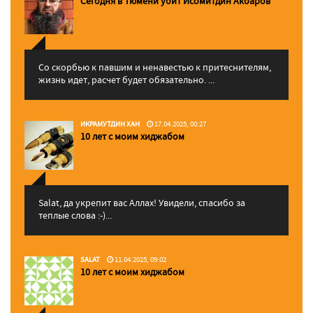
Сегодня в Тюмени убит Исомитдин Акбаров
Со скорбью к павшим и ненавестью к притеснителям,
жизнь идет, расчет будет обязательно. ...
ИКРАМУТДИН ХАН
17.04.2025, 00:27
10 лет с моим хиджабом
Salat, да укрепит вас Аллаx! Увидели, спасибо за
теплые слова :-)...
SALAT
11.04.2025, 09:02
10 лет с моим хиджабом