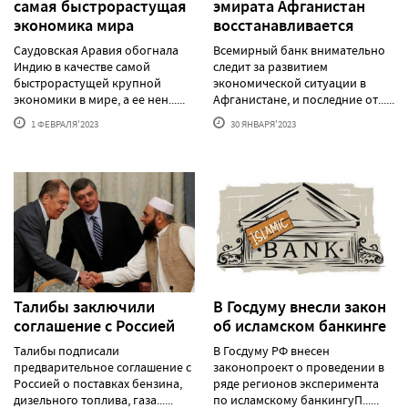
самая быстрорастущая
эмирата Афганистан
экономика мира
восстанавливается
Саудовская Аравия обогнала
Всемирный банк внимательно
Индию в качестве самой
следит за развитием
быстрорастущей крупной
экономической ситуации в
экономики в мире, а ее нен......
Афганистане, и последние от......
1 ФЕВРАЛЯ'2023
30 ЯНВАРЯ'2023
Талибы заключили
В Госдуму внесли закон
соглашение с Россией
об исламском банкинге
Талибы подписали
В Госдуму РФ внесен
предварительное соглашение с
законопроект о проведении в
Россией о поставках бензина,
ряде регионов эксперимента
дизельного топлива, газа......
по исламскому банкингуП......