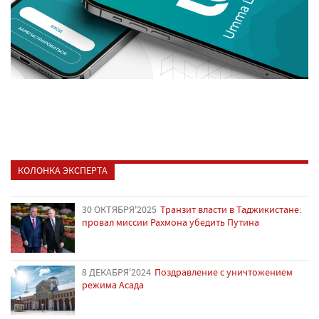
КОЛОНКА ЭКСПЕРТА
30 ОКТЯБРЯ'2025
Транзит власти в Таджикистане:
провал миссии Рахмона убедить Путина
8 ДЕКАБРЯ'2024
Поздравление с уничтожением
режима Асада