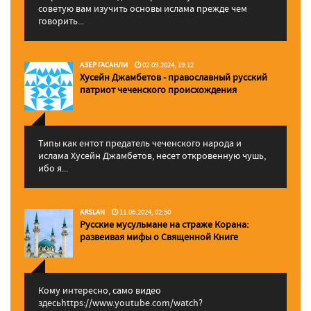
советую вам изучить основы ислама прежде чем
говорить...
АЗЕР ГАСАНЛИ
02.09.2024, 19:12
Хусейн Джамбетов - православный русский
патриот чеченского происхождения
Типы как ентот предатель чеченского народа и
ислама Хусейн Джамбетов, несет откровенную чушь,
ибо я...
ARSLAN
11.06.2024, 02:50
Русские мусульмане на страже Корана:
pазвеивая мифы о Священной Книге
Кому интересно, само видео
здесьhttps://www.youtube.com/watch?