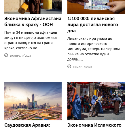
Экономика Афганистана
1:100 000: ливанская
близка к краху - ООН
лира достигла нового
дна
Почти 34 миллиона афганцев
живут в нищете, а экономика
Ливанская лира упала до
страны находится на грани
нового исторического
краха, согласно но......
минимума, теперь на черном
рынке на отметке один
19 АПРЕЛЯ'2023
долла......
14 МАРТА'2023
Саудовская Аравия:
Экономика Исламского