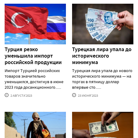
Турция резко
Турецкая лира упала до
уменьшила импорт
исторического
российской продукции
минимума
Импорт Турцией российских
Турецкая лира упала до нового
товаров значительно
исторического минимума — на
уменьшился, достигнув в июне
торгах в пятницу доллар
2023 года досанкционного......
впервые сто......
2 АВГУСТА'2023
23 ИЮНЯ'2023