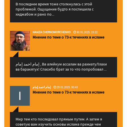
В последнее время тоже столкнулась с этой
проблемой. Ощущение будто я поспешила с
хиджабом и рано по...
HAMZA CHERNOMORCHENKO
30.01.2025, 15:22
Мнение по теме о 73-х течениях в исламе
إمام احمد إمام , Ва алейкум ассалам ва рахматуЛлахи
ва баракятух! Спасибо брат за то что попробовал ...
إمام احمد إمام
29.01.2025, 00:43
Мнение по теме о 73-х течениях в исламе
Мир тем кто последовал прямым путем. А затем я
советую вам изучить основы ислама прежде чем