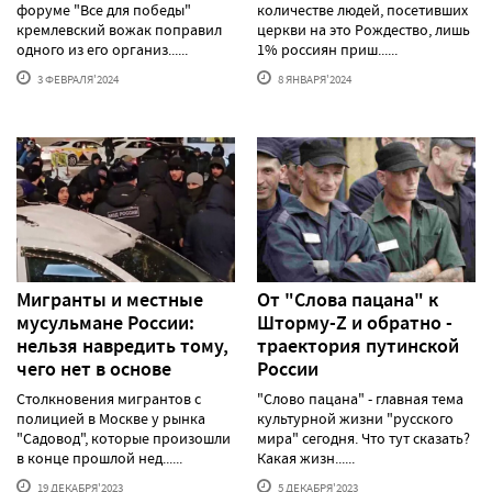
форуме "Все для победы"
количестве людей, посетивших
кремлевский вожак поправил
церкви на это Рождество, лишь
одного из его организ......
1% россиян приш......
3 ФЕВРАЛЯ'2024
8 ЯНВАРЯ'2024
Мигранты и местные
От "Слова пацана" к
мусульмане России:
Шторму-Z и обратно -
нельзя навредить тому,
траектория путинской
чего нет в основе
России
Столкновения мигрантов с
"Слово пацана" - главная тема
полицией в Москве у рынка
культурной жизни "русского
"Садовод", которые произошли
мира" сегодня. Что тут сказать?
в конце прошлой нед......
Какая жизн......
19 ДЕКАБРЯ'2023
5 ДЕКАБРЯ'2023