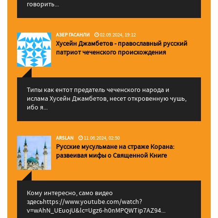
говорить...
АЗЕР ГАСАНЛИ
02.09.2024, 19:12
Хусейн Джамбетов - православный русский
патриот чеченского происхождения
Типы как ентот предатель чеченского народа и
ислама Хусейн Джамбетов, несет откровенную чушь,
ибо я...
ARSLAN
11.06.2024, 02:50
Русские мусульмане на страже Корана:
pазвеивая мифы о Священной Книге
Кому интересно, само видео
здесьhttps://www.youtube.com/watch?
v=wAhN_UEuojU&lc=Ugz6-h0nMPQWTip7AZ94...