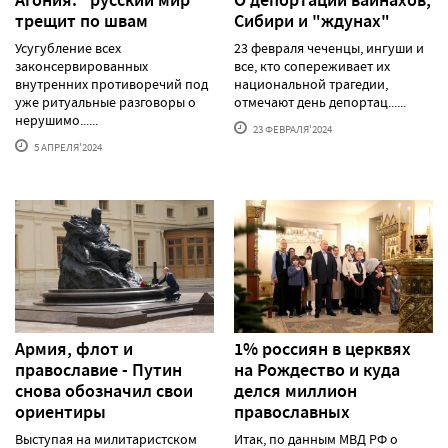
Агония: "русский мир"
О депортации вайнахов,
трещит по швам
Сибири и "ждунах"
Усугубление всех
23 февраля чеченцы, ингуши и
законсервированных
все, кто сопереживает их
внутренних противоречий под
национальной трагедии,
уже ритуальные разговоры о
отмечают день депортац......
нерушимо......
23 ФЕВРАЛЯ'2024
5 АПРЕЛЯ'2024
Армия, флот и
1% россиян в церквях
православие - Путин
на Рождество и куда
снова обозначил свои
делся миллион
ориентиры
православных
Выступая на милитаристском
Итак, по данным МВД РФ о