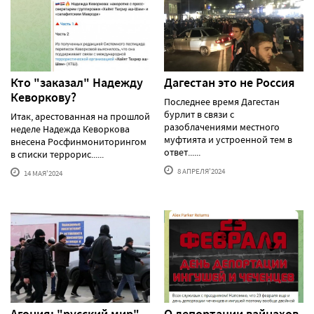
Кто "заказал" Надежду
Дагестан это не Россия
Кеворкову?
Последнее время Дагестан
бурлит в связи с
Итак, арестованная на прошлой
разоблачениями местного
неделе Надежда Кеворкова
муфтията и устроенной тем в
внесена Росфинмониторингом
ответ......
в списки террорис......
8 АПРЕЛЯ'2024
14 МАЯ'2024