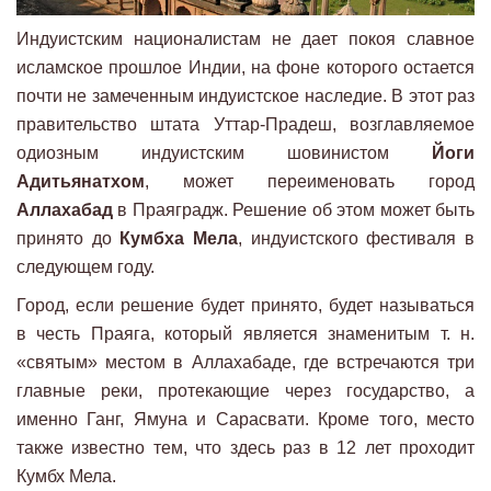
Индуистским националистам не дает покоя славное
исламское прошлое Индии, на фоне которого остается
почти не замеченным индуистское наследие. В этот раз
правительство штата Уттар-Прадеш, возглавляемое
одиозным индуистским шовинистом
Йоги
Адитьянатхом
, может переименовать город
Аллахабад
в Праяградж. Решение об этом может быть
принято до
Кумбха Мела
, индуистского фестиваля в
следующем году.
Город, если решение будет принято, будет называться
в честь Праяга, который является знаменитым т. н.
«святым» местом в Аллахабаде, где встречаются три
главные реки, протекающие через государство, а
именно Ганг, Ямуна и Сарасвати. Кроме того, место
также известно тем, что здесь раз в 12 лет проходит
Кумбх Мела.