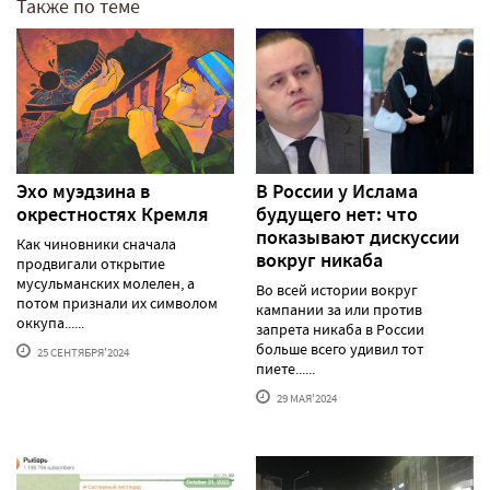
Также по теме
Эхо муэдзина в
В России у Ислама
окрестностях Кремля
будущего нет: что
показывают дискуссии
Как чиновники сначала
вокруг никаба
продвигали открытие
мусульманских молелен, а
Во всей истории вокруг
потом признали их символом
кампании за или против
оккупа......
запрета никаба в России
больше всего удивил тот
25 СЕНТЯБРЯ'2024
пиете......
29 МАЯ'2024