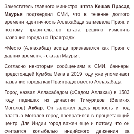
Заместитель главного министра штата
Кешав Прасад
Маурья
подтвердил СМИ, что в течение долгого
времени идентичность Аллахабада затмевала Праяг, и
поэтому правительство штата решило изменить
название города на Праяградж.
«Место (Аллахабад) всегда признавался как Праяг с
давних времен», - сказал Маурья.
Согласно некоторым сообщениям в СМИ, баннеры
предстоящей Кумбха Мела в 2019 году уже упоминают
название города как Праяградж вместо Аллахабада.
Город назвал Аллахабадом («Садом Аллаха») в 1583
году падишах из династии Тимуридов (Великих
Моголов)
Акбар
. Он заложил здесь крепость и под
властью Моголов город превратился в процветающий
центр. Для Индии город важен еще и потому, что он
считается колыбелью индийского движения за