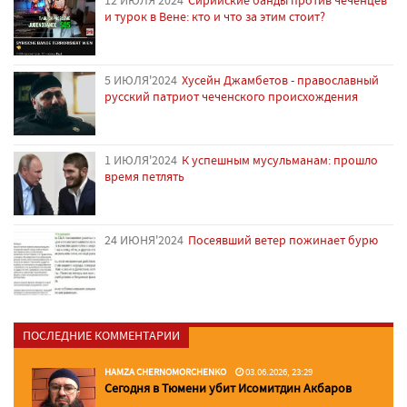
12 ИЮЛЯ'2024
Сирийские банды против чеченцев
и турок в Вене: кто и что за этим стоит?
5 ИЮЛЯ'2024
Хусейн Джамбетов - православный
русский патриот чеченского происхождения
1 ИЮЛЯ'2024
К успешным мусульманам: прошло
время петлять
24 ИЮНЯ'2024
Посеявший ветер пожинает бурю
ПОСЛЕДНИЕ КОММЕНТАРИИ
HAMZA CHERNOMORCHENKO
03.06.2026, 23:29
Сегодня в Тюмени убит Исомитдин Акбаров