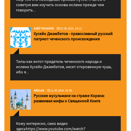
советую вам изучить основы ислама прежде чем
говорить...
АЗЕР ГАСАНЛИ
02.09.2024, 19:12
Хусейн Джамбетов - православный русский
патриот чеченского происхождения
Типы как ентот предатель чеченского народа и
ислама Хусейн Джамбетов, несет откровенную чушь,
ибо я...
ARSLAN
11.06.2024, 02:50
Русские мусульмане на страже Корана:
pазвеивая мифы о Священной Книге
Кому интересно, само видео
здесьhttps://www.youtube.com/watch?