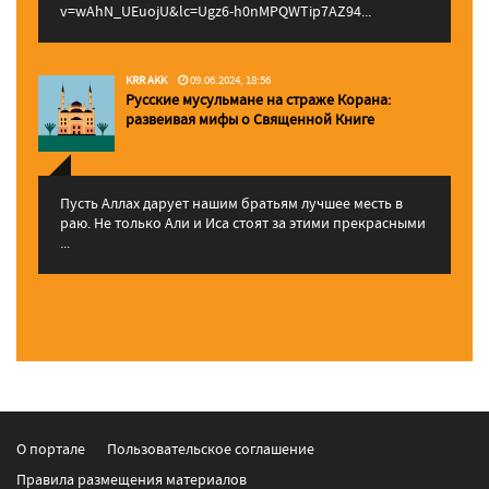
v=wAhN_UEuojU&lc=Ugz6-h0nMPQWTip7AZ94...
KRR AKK
09.06.2024, 18:56
Русские мусульмане на страже Корана:
pазвеивая мифы о Священной Книге
Пусть Аллах дарует нашим братьям лучшее месть в
раю. Не только Али и Иса стоят за этими прекрасными
...
О портале
Пользовательское соглашение
Правила размещения материалов