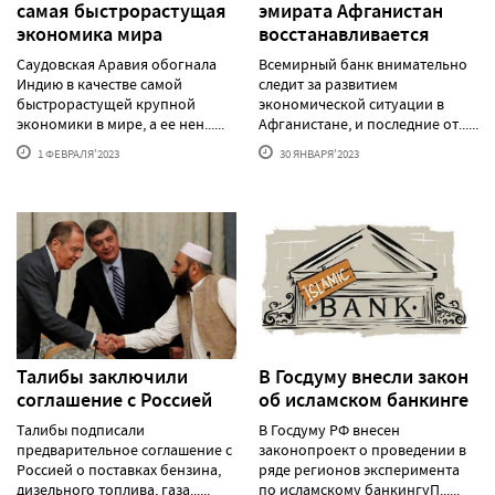
самая быстрорастущая
эмирата Афганистан
экономика мира
восстанавливается
Саудовская Аравия обогнала
Всемирный банк внимательно
Индию в качестве самой
следит за развитием
быстрорастущей крупной
экономической ситуации в
экономики в мире, а ее нен......
Афганистане, и последние от......
1 ФЕВРАЛЯ'2023
30 ЯНВАРЯ'2023
Талибы заключили
В Госдуму внесли закон
соглашение с Россией
об исламском банкинге
Талибы подписали
В Госдуму РФ внесен
предварительное соглашение с
законопроект о проведении в
Россией о поставках бензина,
ряде регионов эксперимента
дизельного топлива, газа......
по исламскому банкингуП......