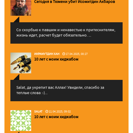
Сегодня в Тюмени убит Исомитдин Акбаров
Со скорбью к павшим и ненавестью к притеснителям,
жизнь идет, расчет будет обязательно. ...
ИКРАМУТДИН ХАН
17.04.2025, 00:27
10 лет с моим хиджабом
Salat, да укрепит вас Аллаx! Увидели, спасибо за
теплые слова :-)...
SALAT
11.04.2025, 09:02
10 лет с моим хиджабом