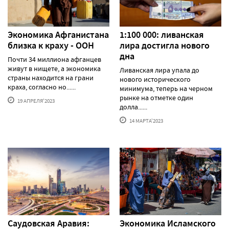
Экономика Афганистана
1:100 000: ливанская
близка к краху - ООН
лира достигла нового
дна
Почти 34 миллиона афганцев
живут в нищете, а экономика
Ливанская лира упала до
страны находится на грани
нового исторического
краха, согласно но......
минимума, теперь на черном
рынке на отметке один
19 АПРЕЛЯ'2023
долла......
14 МАРТА'2023
Саудовская Аравия:
Экономика Исламского