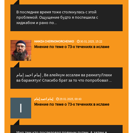
В последнее время тоже столкнулась с этой
проблемой. Ощущение будто я поспешила с
хиджабом и рано по...
HAMZA CHERNOMORCHENKO
30.01.2025, 15:22
Мнение по теме о 73-х течениях в исламе
إمام احمد إمام , Ва алейкум ассалам ва рахматуЛлахи
ва баракятух! Спасибо брат за то что попробовал ...
إمام احمد إمام
29.01.2025, 00:43
Мнение по теме о 73-х течениях в исламе
Мир тем кто последовал прямым путем. А затем я