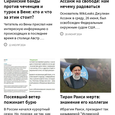
Сирийские банды
Ассанж на свободе: нам
против чеченцев и
нечему радоваться
турок в Вене: кто и что
Основатель WikiLeaks Джулиан
за этим стоит?
Ассанж в среду, 26 июня, был
освобожден Федеральным
Читатель из Вены прислал нам
окружным судом США......
интересную информацию о
происходящих в последнее
28 ИЮНЯ'2024
время в столице Австр......
12 ИЮЛЯ'2024
Посеявший ветер
Тиран Раиси мертв:
пожинает бурю
знамение его коллегам
В России начался курортный
Ибрагим Раиси, президент так
сезон. Но, похоже, не так, как
называемой "Исламской