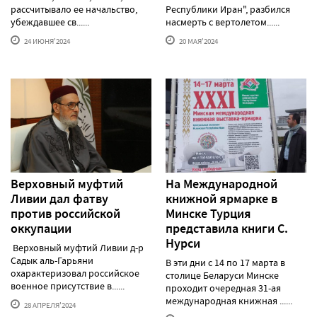
рассчитывало ее начальство,
Республики Иран", разбился
убеждавшее св......
насмерть с вертолетом......
24 ИЮНЯ'2024
20 МАЯ'2024
Верховный муфтий
На Международной
Ливии дал фатву
книжной ярмарке в
против российской
Минске Турция
оккупации
представила книги С.
Нурси
Верховный муфтий Ливии д-р
Садык аль-Гарьяни
В эти дни с 14 по 17 марта в
охарактеризовал российское
столице Беларуси Минске
военное присутствие в......
проходит очередная 31-ая
международная книжная ......
28 АПРЕЛЯ'2024