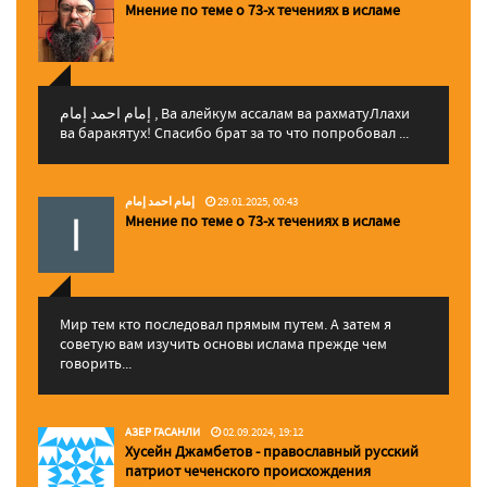
Мнение по теме о 73-х течениях в исламе
إمام احمد إمام , Ва алейкум ассалам ва рахматуЛлахи
ва баракятух! Спасибо брат за то что попробовал ...
إمام احمد إمام
29.01.2025, 00:43
Мнение по теме о 73-х течениях в исламе
Мир тем кто последовал прямым путем. А затем я
советую вам изучить основы ислама прежде чем
говорить...
АЗЕР ГАСАНЛИ
02.09.2024, 19:12
Хусейн Джамбетов - православный русский
патриот чеченского происхождения