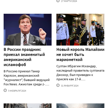
17 МАРТА'2024
В России праздник:
Новый король Малайзии
приехал знаменитый
не хочет быть
американский
марионеткой
исламофоб
Султан Ибрагим Искандар,
наследный правитель султаната
В Россию приехал Такер
Джохор, был приведен к
Карлсон, американский
присяге как 17-й......
"журналист", бывший ведущий
Fox News. Ажиотаж среди z-......
31 ЯНВАРЯ'2024
5 ФЕВРАЛЯ'2024