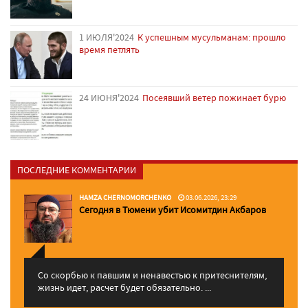
1 ИЮЛЯ'2024
К успешным мусульманам: прошло
время петлять
24 ИЮНЯ'2024
Посеявший ветер пожинает бурю
ПОСЛЕДНИЕ КОММЕНТАРИИ
HAMZA CHERNOMORCHENKO
03.06.2026, 23:29
Сегодня в Тюмени убит Исомитдин Акбаров
Со скорбью к павшим и ненавестью к притеснителям,
жизнь идет, расчет будет обязательно. ...