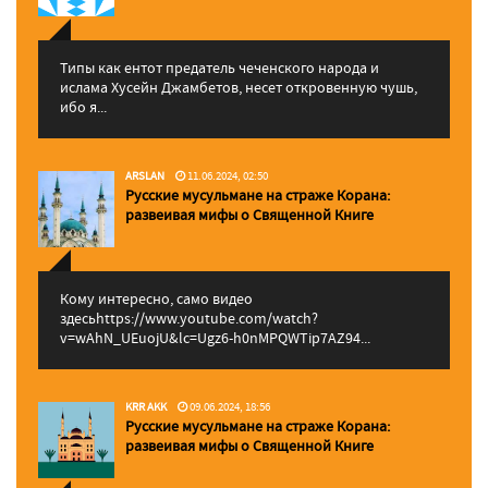
Типы как ентот предатель чеченского народа и
ислама Хусейн Джамбетов, несет откровенную чушь,
ибо я...
ARSLAN
11.06.2024, 02:50
Русские мусульмане на страже Корана:
pазвеивая мифы о Священной Книге
Кому интересно, само видео
здесьhttps://www.youtube.com/watch?
v=wAhN_UEuojU&lc=Ugz6-h0nMPQWTip7AZ94...
KRR AKK
09.06.2024, 18:56
Русские мусульмане на страже Корана:
pазвеивая мифы о Священной Книге