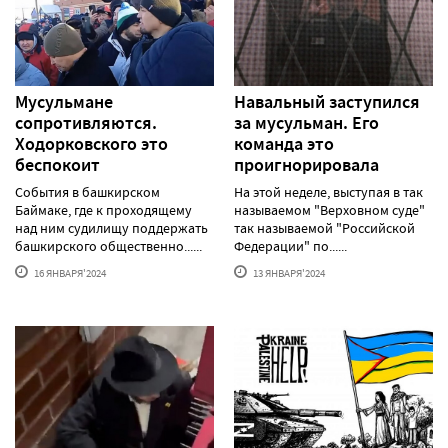
Мусульмане
Навальный заступился
сопротивляются.
за мусульман. Его
Ходорковского это
команда это
беспокоит
проигнорировала
События в башкирском
На этой неделе, выступая в так
Баймаке, где к проходящему
называемом "Верховном суде"
над ним судилищу поддержать
так называемой "Российской
башкирского общественно......
Федерации" по......
16 ЯНВАРЯ'2024
13 ЯНВАРЯ'2024