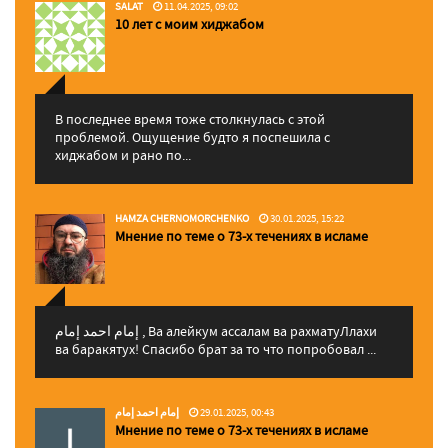
SALAT
11.04.2025, 09:02
10 лет с моим хиджабом
В последнее время тоже столкнулась с этой
проблемой. Ощущение будто я поспешила с
хиджабом и рано по...
HAMZA CHERNOMORCHENKO
30.01.2025, 15:22
Мнение по теме о 73-х течениях в исламе
إمام احمد إمام , Ва алейкум ассалам ва рахматуЛлахи
ва баракятух! Спасибо брат за то что попробовал ...
إمام احمد إمام
29.01.2025, 00:43
Мнение по теме о 73-х течениях в исламе