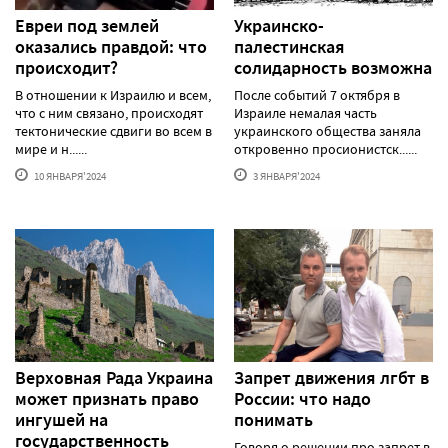
Евреи под землей
Украинско-
оказались правдой: что
палестинская
происходит?
солидарность возможна
В отношении к Израилю и всем,
После событий 7 октября в
что с ним связано, происходят
Израиле немалая часть
тектонические сдвиги во всем в
украинского общества заняла
мире и н......
откровенно просионистск......
10 ЯНВАРЯ'2024
3 ЯНВАРЯ'2024
Верховная Рада Украина
Запрет движения лгбт в
может признать право
России: что надо
ингушей на
понимать
государственность
Говоря о решении про запрет в