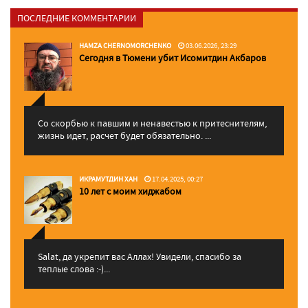
ПОСЛЕДНИЕ КОММЕНТАРИИ
HAMZA CHERNOMORCHENKO
03.06.2026, 23:29
Сегодня в Тюмени убит Исомитдин Акбаров
Со скорбью к павшим и ненавестью к притеснителям,
жизнь идет, расчет будет обязательно. ...
ИКРАМУТДИН ХАН
17.04.2025, 00:27
10 лет с моим хиджабом
Salat, да укрепит вас Аллаx! Увидели, спасибо за
теплые слова :-)...