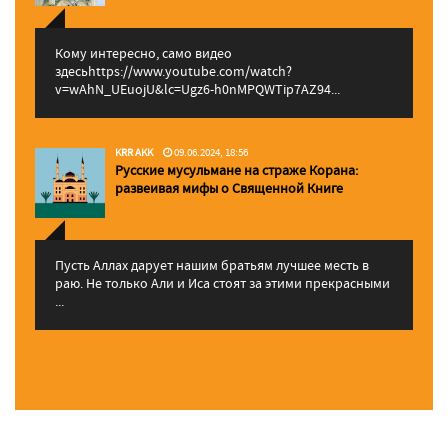
Кому интересно, само видео
здесьhttps://www.youtube.com/watch?
v=wAhN_UEuojU&lc=Ugz6-h0nMPQWTip7AZ94...
KRR AKK
09.06.2024, 18:56
Русские мусульмане на страже Корана:
pазвеивая мифы о Священной Книге
Пусть Аллах дарует нашим братьям лучшее месть в
раю. Не только Али и Иса стоят за этими прекрасными
...