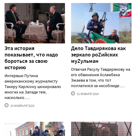
Эта история
Дело Тавдирякова как
показывает, что надо
зеркало роZийских
бороться за свою
муZульман
историю
Отвечая Расулу Тавдирякову на
его обвинения Асламбека
Интервью Путина
Эжаева в том, что тот
американскому журналисту
поплатился за несоблюде......
Такеру Карлсону шокировало
многих на Западе тем,
31 ЯНВАРЯ'2024
насколько......
10 ФЕВРАЛЯ'2024