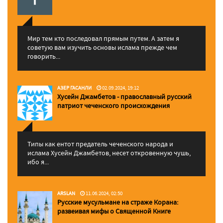
Мир тем кто последовал прямым путем. А затем я
советую вам изучить основы ислама прежде чем
говорить...
АЗЕР ГАСАНЛИ
02.09.2024, 19:12
Хусейн Джамбетов - православный русский
патриот чеченского происхождения
Типы как ентот предатель чеченского народа и
ислама Хусейн Джамбетов, несет откровенную чушь,
ибо я...
ARSLAN
11.06.2024, 02:50
Русские мусульмане на страже Корана:
pазвеивая мифы о Священной Книге