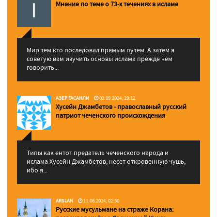
Мнение по теме о 73-х течениях в исламе
Мир тем кто последовал прямым путем. А затем я
советую вам изучить основы ислама прежде чем
говорить...
АЗЕР ГАСАНЛИ
02.09.2024, 19:12
Хусейн Джамбетов - православный русский
патриот чеченского происхождения
Типы как ентот предатель чеченского народа и
ислама Хусейн Джамбетов, несет откровенную чушь,
ибо я...
ARSLAN
11.06.2024, 02:50
Русские мусульмане на страже Корана: