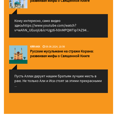
pазвеивая мифы о Священной Книге
Кому интересно, само видео
здесьhttps://www.youtube.com/watch?
v=wAhN_UEuojU&lc=Ugz6-h0nMPQWTip7AZ94...
KRR AKK
09.06.2024, 18:56
Русские мусульмане на страже Корана:
pазвеивая мифы о Священной Книге
Пусть Аллах дарует нашим братьям лучшее месть в
раю. Не только Али и Иса стоят за этими прекрасными
...