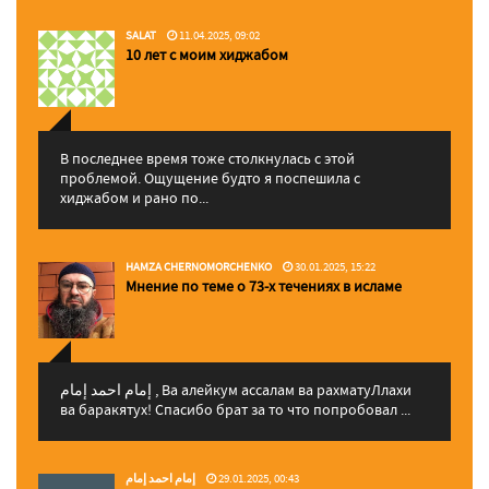
SALAT
11.04.2025, 09:02
10 лет с моим хиджабом
В последнее время тоже столкнулась с этой
проблемой. Ощущение будто я поспешила с
хиджабом и рано по...
HAMZA CHERNOMORCHENKO
30.01.2025, 15:22
Мнение по теме о 73-х течениях в исламе
إمام احمد إمام , Ва алейкум ассалам ва рахматуЛлахи
ва баракятух! Спасибо брат за то что попробовал ...
إمام احمد إمام
29.01.2025, 00:43