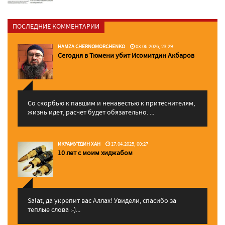
ПОСЛЕДНИЕ КОММЕНТАРИИ
HAMZA CHERNOMORCHENKO
03.06.2026, 23:29
Сегодня в Тюмени убит Исомитдин Акбаров
Со скорбью к павшим и ненавестью к притеснителям,
жизнь идет, расчет будет обязательно. ...
ИКРАМУТДИН ХАН
17.04.2025, 00:27
10 лет с моим хиджабом
Salat, да укрепит вас Аллаx! Увидели, спасибо за
теплые слова :-)...