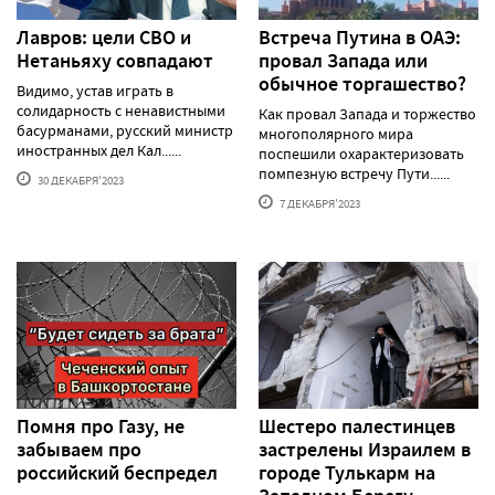
Лавров: цели СВО и
Встреча Путина в ОАЭ:
Нетаньяху совпадают
провал Запада или
обычное торгашество?
Видимо, устав играть в
солидарность с ненавистными
Как провал Запада и торжество
басурманами, русский министр
многополярного мира
иностранных дел Кал......
поспешили охарактеризовать
помпезную встречу Пути......
30 ДЕКАБРЯ'2023
7 ДЕКАБРЯ'2023
Помня про Газу, не
Шестеро палестинцев
забываем про
застрелены Израилем в
российский беспредел
городе Тулькарм на