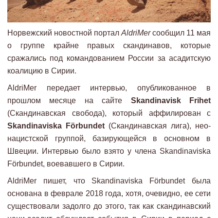
Норвежский новостной портал
AldriMer
сообщил 11 мая
о группе крайне правых скандинавов, которые
сражались под командованием России за асадитскую
коалицию в Сирии.
AldriMer передает интервью, опубликованное в
прошлом месяце на сайте
Skandinavisk Frihet
(Скандинавская свобода), который аффилирован с
Skandinaviska Förbundet
(Скандинавская лига), нео-
нацистской группой, базирующейся в основном в
Швеции. Интервью было взято у члена Skandinaviska
Förbundet, воевавшего в Сирии.
AldriMer пишет, что Skandinaviska Förbundet была
основана в феврале 2018 года, хотя, очевидно, ее сети
существовали задолго до этого, так как скандинавский