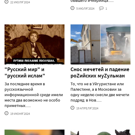
бывшего ичкерийца......
22 ИЮЛЯ'2024
5 ИЮЛЯ'2024
1
"Русский мир" и
Снос мечетей и падение
"русский ислам"
роZийских муZульман
За последнее время в
То, что не в Уйгуристане или
русскоязычной
Палестине, а в Московии за
информационной среде имели
одну неделю снесли две мечети
места два возможно не особо
подряд: в Нов......
приметных......
19 АПРЕЛЯ'2024
19 ИЮНЯ'2024