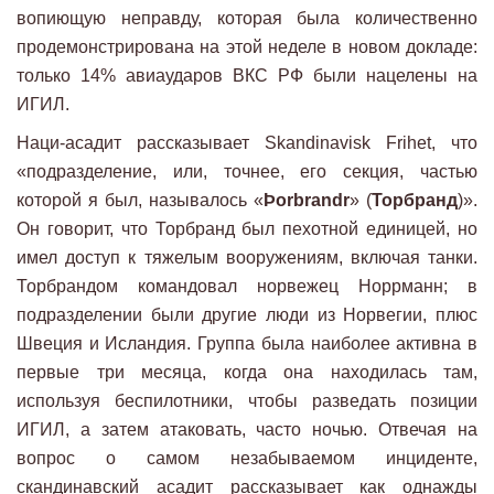
вопиющую неправду, которая была количественно
продемонстрирована на этой неделе в новом докладе:
только 14% авиаударов ВКС РФ были нацелены на
ИГИЛ.
Наци-асадит рассказывает Skandinavisk Frihet, что
«подразделение, или, точнее, его секция, частью
которой я был, называлось «
Þorbrandr
» (
Торбранд
)».
Он говорит, что Торбранд был пехотной единицей, но
имел доступ к тяжелым вооружениям, включая танки.
Торбрандом командовал норвежец Норрманн; в
подразделении были другие люди из Норвегии, плюс
Швеция и Исландия. Группа была наиболее активна в
первые три месяца, когда она находилась там,
используя беспилотники, чтобы разведать позиции
ИГИЛ, а затем атаковать, часто ночью. Отвечая на
вопрос о самом незабываемом инциденте,
скандинавский асадит рассказывает как однажды