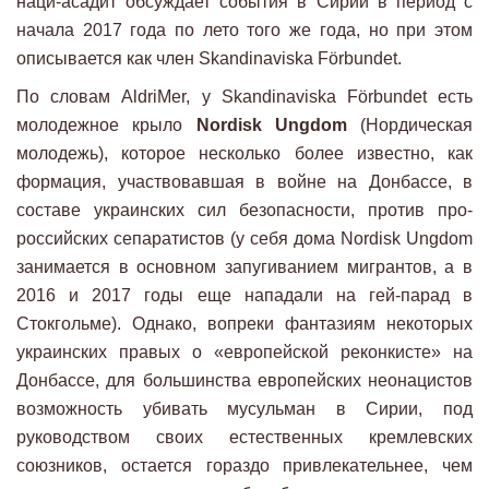
наци-асадит обсуждает события в Сирии в период с
начала 2017 года по лето того же года, но при этом
описывается как член Skandinaviska Förbundet.
По словам AldriMer, у Skandinaviska Förbundet есть
молодежное крыло
Nordisk Ungdom
(Нордическая
молодежь), которое несколько более известно, как
формация, участвовавшая в войне на Донбассе, в
составе украинских сил безопасности, против про-
российских сепаратистов (у себя дома Nordisk Ungdom
занимается в основном запугиванием мигрантов, а в
2016 и 2017 годы еще нападали на гей-парад в
Стокгольме). Однако, вопреки фантазиям некоторых
украинских правых о «европейской реконкисте» на
Донбассе, для большинства европейских неонацистов
возможность убивать мусульман в Сирии, под
руководством своих естественных кремлевских
союзников, остается гораздо привлекательнее, чем