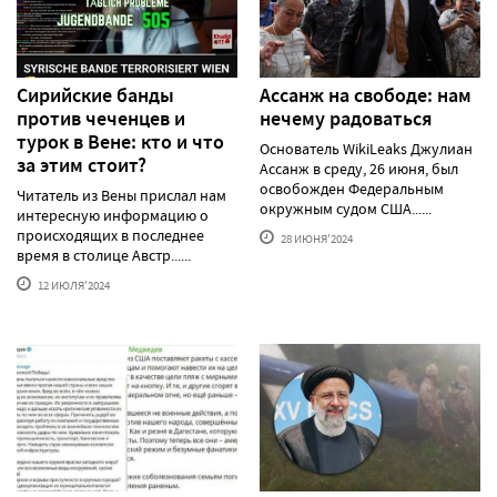
Сирийские банды
Ассанж на свободе: нам
против чеченцев и
нечему радоваться
турок в Вене: кто и что
Основатель WikiLeaks Джулиан
за этим стоит?
Ассанж в среду, 26 июня, был
освобожден Федеральным
Читатель из Вены прислал нам
окружным судом США......
интересную информацию о
происходящих в последнее
28 ИЮНЯ'2024
время в столице Австр......
12 ИЮЛЯ'2024