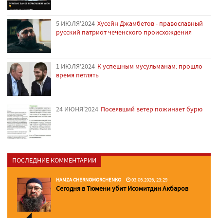
5 ИЮЛЯ'2024
Хусейн Джамбетов - православный
русский патриот чеченского происхождения
1 ИЮЛЯ'2024
К успешным мусульманам: прошло
время петлять
24 ИЮНЯ'2024
Посеявший ветер пожинает бурю
ПОСЛЕДНИЕ КОММЕНТАРИИ
HAMZA CHERNOMORCHENKO
03.06.2026, 23:29
Сегодня в Тюмени убит Исомитдин Акбаров