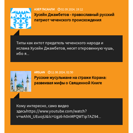
АЗЕР ГАСАНЛИ
02.09.2024, 19:12
Хусейн Джамбетов - православный русский
патриот чеченского происхождения
Типы как ентот предатель чеченского народа и
ислама Хусейн Джамбетов, несет откровенную чушь,
ибо я...
ARSLAN
11.06.2024, 02:50
Русские мусульмане на страже Корана:
pазвеивая мифы о Священной Книге
Кому интересно, само видео
здесьhttps://www.youtube.com/watch?
v=wAhN_UEuojU&lc=Ugz6-h0nMPQWTip7AZ94...