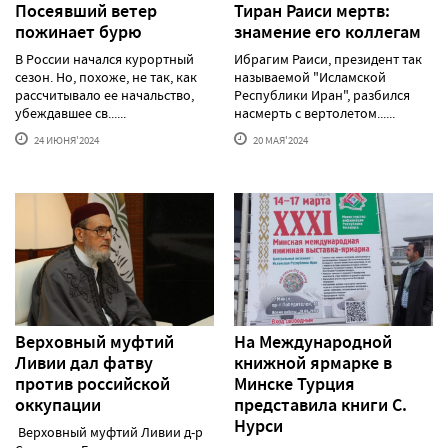
Посеявший ветер
Тиран Раиси мертв:
пожинает бурю
знамение его коллегам
В России начался курортный
Ибрагим Раиси, президент так
сезон. Но, похоже, не так, как
называемой "Исламской
рассчитывало ее начальство,
Республики Иран", разбился
убеждавшее св......
насмерть с вертолетом......
24 ИЮНЯ'2024
20 МАЯ'2024
Верховный муфтий
На Международной
Ливии дал фатву
книжной ярмарке в
против российской
Минске Турция
оккупации
представила книги С.
Нурси
Верховный муфтий Ливии д-р