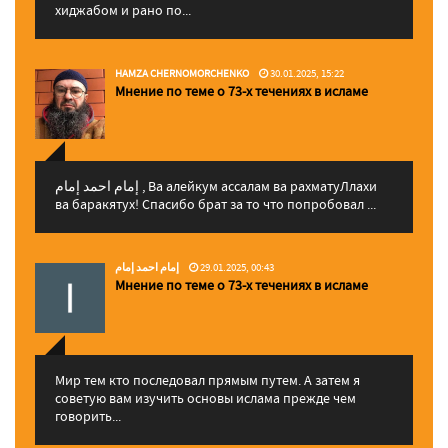
хиджабом и рано по...
HAMZA CHERNOMORCHENKO
30.01.2025, 15:22
Мнение по теме о 73-х течениях в исламе
إمام احمد إمام , Ва алейкум ассалам ва рахматуЛлахи
ва баракятух! Спасибо брат за то что попробовал ...
إمام احمد إمام
29.01.2025, 00:43
Мнение по теме о 73-х течениях в исламе
Мир тем кто последовал прямым путем. А затем я
советую вам изучить основы ислама прежде чем
говорить...