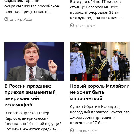
Садык аль-Гарьяни
В эти дни с 14 по 17 марта в
охарактеризовал российское
столице Беларуси Минске
военное присутствие в......
проходит очередная 31-ая
международная книжная ......
28 АПРЕЛЯ'2024
17 МАРТА'2024
В России праздник:
Новый король Малайзии
приехал знаменитый
не хочет быть
американский
марионеткой
исламофоб
Султан Ибрагим Искандар,
наследный правитель султаната
В Россию приехал Такер
Джохор, был приведен к
Карлсон, американский
присяге как 17-й......
"журналист", бывший ведущий
Fox News. Ажиотаж среди z-......
31 ЯНВАРЯ'2024