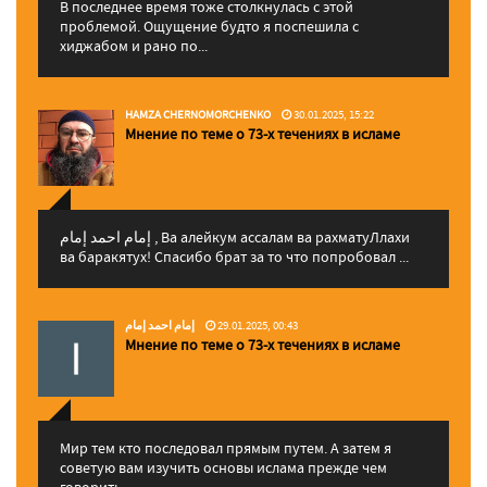
В последнее время тоже столкнулась с этой
проблемой. Ощущение будто я поспешила с
хиджабом и рано по...
HAMZA CHERNOMORCHENKO
30.01.2025, 15:22
Мнение по теме о 73-х течениях в исламе
إمام احمد إمام , Ва алейкум ассалам ва рахматуЛлахи
ва баракятух! Спасибо брат за то что попробовал ...
إمام احمد إمام
29.01.2025, 00:43
Мнение по теме о 73-х течениях в исламе
Мир тем кто последовал прямым путем. А затем я
советую вам изучить основы ислама прежде чем
говорить...