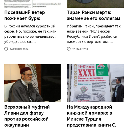
Посеявший ветер
Тиран Раиси мертв:
пожинает бурю
знамение его коллегам
В России начался курортный
Ибрагим Раиси, президент так
сезон. Но, похоже, не так, как
называемой "Исламской
рассчитывало ее начальство,
Республики Иран", разбился
убеждавшее св......
насмерть с вертолетом......
24 ИЮНЯ'2024
20 МАЯ'2024
Верховный муфтий
На Международной
Ливии дал фатву
книжной ярмарке в
против российской
Минске Турция
оккупации
представила книги С.