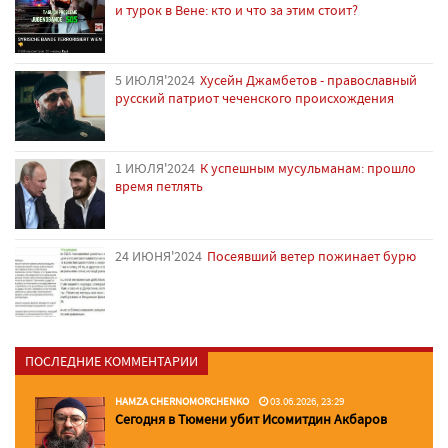
и турок в Вене: кто и что за этим стоит?
5 ИЮЛЯ'2024
Хусейн Джамбетов - православный
русский патриот чеченского происхождения
1 ИЮЛЯ'2024
К успешным мусульманам: прошло
время петлять
24 ИЮНЯ'2024
Посеявший ветер пожинает бурю
ПОСЛЕДНИЕ КОММЕНТАРИИ
HAMZA CHERNOMORCHENKO
03.06.2026, 23:29
Сегодня в Тюмени убит Исомитдин Акбаров