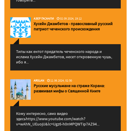
АЗЕР ГАСАНЛИ
02.09.2024, 19:12
Хусейн Джамбетов - православный русский
патриот чеченского происхождения
Типы как ентот предатель чеченского народа и
ислама Хусейн Джамбетов, несет откровенную чушь,
ибо я...
ARSLAN
11.06.2024, 02:50
Русские мусульмане на страже Корана:
pазвеивая мифы о Священной Книге
Кому интересно, само видео
здесьhttps://www.youtube.com/watch?
v=wAhN_UEuojU&lc=Ugz6-h0nMPQWTip7AZ94...