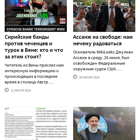
Сирийские банды
Ассанж на свободе: нам
против чеченцев и
нечему радоваться
турок в Вене: кто и что
Основатель WikiLeaks Джулиан
за этим стоит?
Ассанж в среду, 26 июня, был
освобожден Федеральным
Читатель из Вены прислал нам
окружным судом США......
интересную информацию о
происходящих в последнее
28 ИЮНЯ'2024
время в столице Австр......
12 ИЮЛЯ'2024