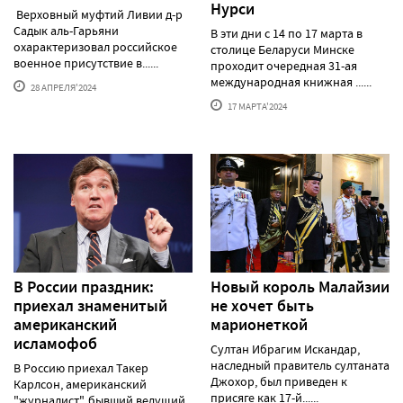
Нурси
Верховный муфтий Ливии д-р
Садык аль-Гарьяни
В эти дни с 14 по 17 марта в
охарактеризовал российское
столице Беларуси Минске
военное присутствие в......
проходит очередная 31-ая
международная книжная ......
28 АПРЕЛЯ'2024
17 МАРТА'2024
В России праздник:
Новый король Малайзии
приехал знаменитый
не хочет быть
американский
марионеткой
исламофоб
Султан Ибрагим Искандар,
наследный правитель султаната
В Россию приехал Такер
Джохор, был приведен к
Карлсон, американский
присяге как 17-й......
"журналист", бывший ведущий