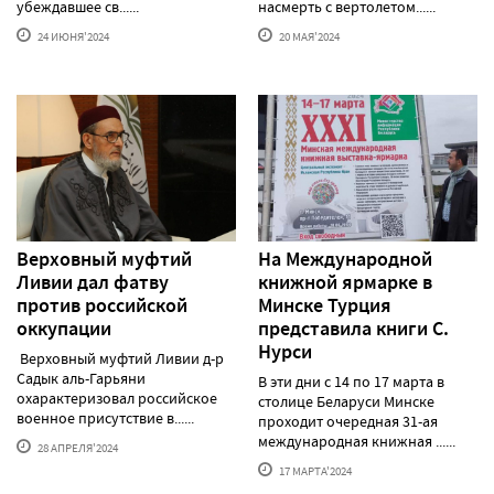
убеждавшее св......
насмерть с вертолетом......
24 ИЮНЯ'2024
20 МАЯ'2024
Верховный муфтий
На Международной
Ливии дал фатву
книжной ярмарке в
против российской
Минске Турция
оккупации
представила книги С.
Нурси
Верховный муфтий Ливии д-р
Садык аль-Гарьяни
В эти дни с 14 по 17 марта в
охарактеризовал российское
столице Беларуси Минске
военное присутствие в......
проходит очередная 31-ая
международная книжная ......
28 АПРЕЛЯ'2024
17 МАРТА'2024