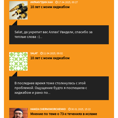
ИКРАМУТДИН ХАН
17.04.2025, 00:27
10 лет с моим хиджабом
Salat, да укрепит вас Аллаx! Увидели, спасибо за
теплые слова :-)...
SALAT
11.04.2025, 09:02
10 лет с моим хиджабом
В последнее время тоже столкнулась с этой
проблемой. Ощущение будто я поспешила с
хиджабом и рано по...
HAMZA CHERNOMORCHENKO
30.01.2025, 15:22
Мнение по теме о 73-х течениях в исламе