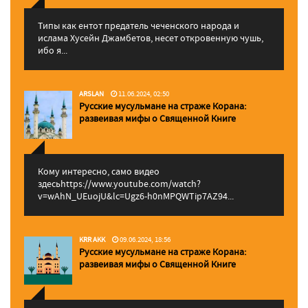
Типы как ентот предатель чеченского народа и
ислама Хусейн Джамбетов, несет откровенную чушь,
ибо я...
ARSLAN
11.06.2024, 02:50
Русские мусульмане на страже Корана:
pазвеивая мифы о Священной Книге
Кому интересно, само видео
здесьhttps://www.youtube.com/watch?
v=wAhN_UEuojU&lc=Ugz6-h0nMPQWTip7AZ94...
KRR AKK
09.06.2024, 18:56
Русские мусульмане на страже Корана:
pазвеивая мифы о Священной Книге