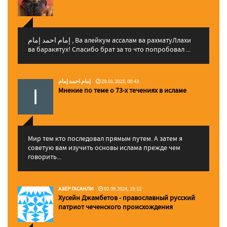
إمام احمد إمام , Ва алейкум ассалам ва рахматуЛлахи
ва баракятух! Спасибо брат за то что попробовал ...
إمام احمد إمام
29.01.2025, 00:43
Мнение по теме о 73-х течениях в исламе
Мир тем кто последовал прямым путем. А затем я
советую вам изучить основы ислама прежде чем
говорить...
АЗЕР ГАСАНЛИ
02.09.2024, 19:12
Хусейн Джамбетов - православный русский
патриот чеченского происхождения