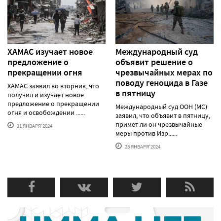
ХАМАС изучает новое
Международный суд
предложение о
объявит решение о
прекращении огня
чрезвычайных мерах по
поводу геноцида в Газе
ХАМАС заявил во вторник, что
в пятницу
получил и изучает новое
предложение о прекращении
Международный суд ООН (МС)
огня и освобождении ......
заявил, что объявит в пятницу,
примет ли он чрезвычайные
31 ЯНВАРЯ'2024
меры против Изр......
25 ЯНВАРЯ'2024