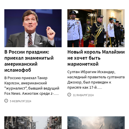
В России праздник:
Новый король Малайзии
приехал знаменитый
не хочет быть
американский
марионеткой
исламофоб
Султан Ибрагим Искандар,
наследный правитель султаната
В Россию приехал Такер
Джохор, был приведен к
Карлсон, американский
присяге как 17-й......
"журналист", бывший ведущий
Fox News. Ажиотаж среди z-......
31 ЯНВАРЯ'2024
5 ФЕВРАЛЯ'2024