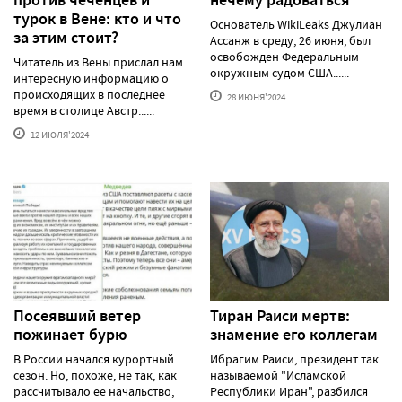
против чеченцев и
нечему радоваться
турок в Вене: кто и что
Основатель WikiLeaks Джулиан
за этим стоит?
Ассанж в среду, 26 июня, был
освобожден Федеральным
Читатель из Вены прислал нам
окружным судом США......
интересную информацию о
происходящих в последнее
28 ИЮНЯ'2024
время в столице Австр......
12 ИЮЛЯ'2024
Посеявший ветер
Тиран Раиси мертв:
пожинает бурю
знамение его коллегам
В России начался курортный
Ибрагим Раиси, президент так
сезон. Но, похоже, не так, как
называемой "Исламской
рассчитывало ее начальство,
Республики Иран", разбился