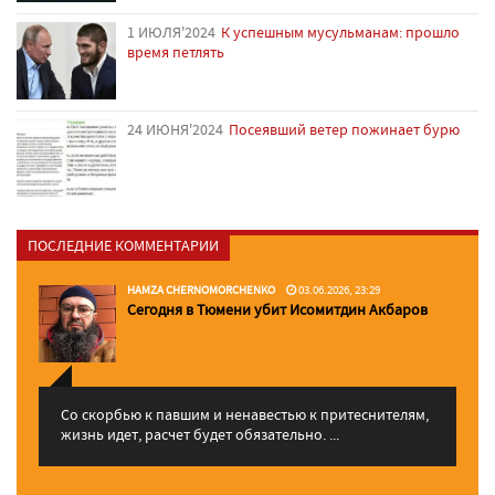
1 ИЮЛЯ'2024
К успешным мусульманам: прошло
время петлять
24 ИЮНЯ'2024
Посеявший ветер пожинает бурю
ПОСЛЕДНИЕ КОММЕНТАРИИ
HAMZA CHERNOMORCHENKO
03.06.2026, 23:29
Сегодня в Тюмени убит Исомитдин Акбаров
Со скорбью к павшим и ненавестью к притеснителям,
жизнь идет, расчет будет обязательно. ...