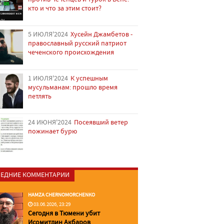
кто и что за этим стоит?
5 ИЮЛЯ'2024
Хусейн Джамбетов -
православный русский патриот
чеченского происхождения
1 ИЮЛЯ'2024
К успешным
мусульманам: прошло время
петлять
24 ИЮНЯ'2024
Посеявший ветер
пожинает бурю
ЕДНИЕ КОММЕНТАРИИ
HAMZA CHERNOMORCHENKO
03.06.2026, 23:29
Сегодня в Тюмени убит
Исомитдин Акбаров