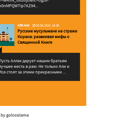
v=wAhN_UEuojU&lc=Ugz6-
h0nMPQWTip7AZ94...
KRR AKK
09.06.2024, 18:56
Русские мусульмане на страже
Корана: pазвеивая мифы о
Священной Книге
Пусть Аллах дарует нашим братьям
лучшее месть в раю. Не только Али и
Иса стоят за этими прекрасными ...
 by golosislama