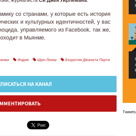
бии, журналиста
Си Джея Уирлемана
:
амику со странами, у которые есть история
ческих и культурных идентичностей, у вас
ноцида, управляемого из Facebook, так же,
роходит в Мьянме.
янма
Индия
Шри-Ланка
Бхаратия Джаната Парти
ПИСАТЬСЯ НА КАНАЛ
ММЕНТИРОВАТЬ
Tweets