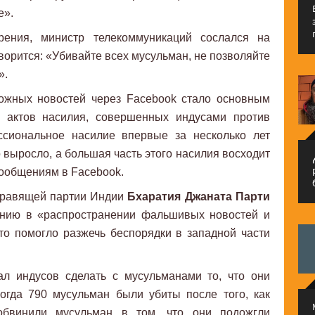
е».
рения, министр телекоммуникаций сослался на
ворится: «Убивайте всех мусульман, не позволяйте
».
ожных новостей через Facebook стало основным
а актов насилия, совершенных индусами против
ссиональное насилие впервые за несколько лет
но выросло, а большая часть этого насилия восходит
م
ообщениям в Facebook.
 правящей партии Индии
Бхаратия Джаната Парти
ению в «распространении фальшивых новостей и
то помогло разжечь беспорядки в западной части
ал индусов сделать с мусульманами то, что они
когда 790 мусульман были убиты после того, как
обвинили мусульман в том, что они подожгли