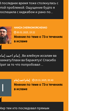
В последнее время тоже столкнулась с
этой проблемой. Ощущение будто я
поспешила с хиджабом и рано по...
HAMZA CHERNOMORCHENKO
30.01.2025, 15:22
Мнение по теме о 73-х течениях
в исламе
إمام احمد إما , Ва алейкум ассалам ва
рахматуЛлахи ва баракятух! Спасибо
брат за то что попробовал ...
إمام احمد إمام
29.01.2025, 00:43
Мнение по теме о 73-х течениях
в исламе
Мир тем кто последовал прямым