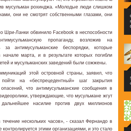
тив мусульман рохинджа. «Молодые люди слишком
ами, они не смотрят собственными глазами, они
о Шри-Ланки обвинило Facebook в неспособности
антимусульманскую пропаганду, возложив на
ь за антимусульманские беспорядки, которые
 начале марта, и в результате которых погибли
четей и мусульманских заведений были сожжены.
оммуникаций этой островной страны, заявил, что
 пойти на «беспрецедентный» шаг закрытия
 опасений, что антимусульманские сообщения в
видеоролики, утверждающие, что мусульмане жгут
т дальнейшее насилие против двух миллионов
 течение нескольких часов», - сказал Фернандо в
е контролируется этими организациями, и это стало