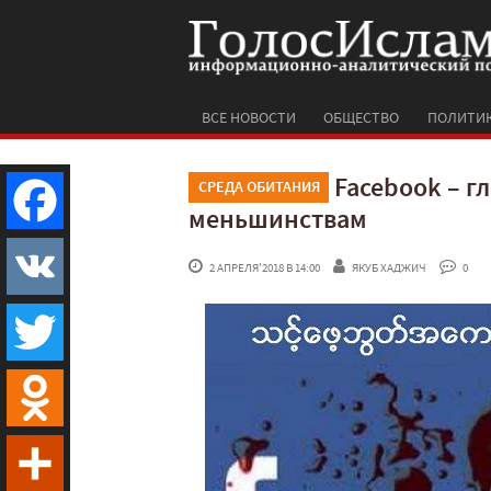
ВСЕ НОВОСТИ
ОБЩЕСТВО
ПОЛИТИ
Facebook – г
СРЕДА ОБИТАНИЯ
меньшинствам
Facebook
 2 АПРЕЛЯ'2018 В 14:00
ЯКУБ ХАДЖИЧ
 0
VK
Twitter
Odnoklassniki