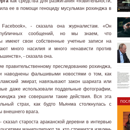
ерга
как средства для разжигания «язвительности,
нила ее в помощи геноциду мусульман рохинджа в
Facebook», - сказала она журналистам. «Он
 публичных сообщений, но мы знаем, что
сты имеют свои собственные учетные записи на
гают много насилия и много ненависти против
ьшинств», - сказала она.
ие правительственному преследованию рохинджа,
и наводнены фальшивыми новостями о том, как
ламский эмират, навязывают закон шариата или
орые даже использовали поддельные фотографии,
охинджа уже совершили такие действия. Вся эта
ПОСЛ
льный страх, как будто Мьянма столкнулась с
ы внешнего врага.
 сказал староста араканской деревни в интервью
 соцсетями манипулируют те, кто стремится извлечь