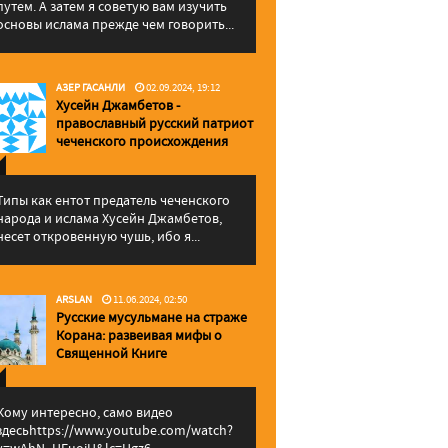
путем. А затем я советую вам изучить
основы ислама прежде чем говорить...
АЗЕР ГАСАНЛИ
02.09.2024, 19:12
Хусейн Джамбетов -
православный русский патриот
чеченского происхождения
Типы как ентот предатель чеченского
народа и ислама Хусейн Джамбетов,
несет откровенную чушь, ибо я...
ARSLAN
11.06.2024, 02:50
Русские мусульмане на страже
Корана: pазвеивая мифы о
Священной Книге
Кому интересно, само видео
здесьhttps://www.youtube.com/watch?