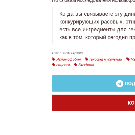
По словам исследователя исламофо
Когда вы связываете эту дин
конкурирующих расовых, этни
есть все ингредиенты для ге
как в том, который сегодня п
АВТОР: ЯКУБ ХАДЖИЧ
Исламофобия
геноцид мусульман
Мь
соцсети
Facebook
ПОД
КО