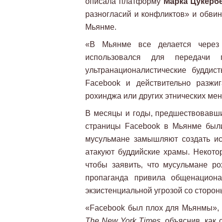
описала платформу
Марка Цукерб
разногласий и конфликтов» и обви
Мьянме.
«В Мьянме все делается через 
использовался для передачи
ультранационалистические будди
Facebook и действительно разжи
рохинджа или других этнических мен
В месяцы и годы, предшествовавш
страницы Facebook в Мьянме был
мусульмане замышляют создать ис
атакуют буддийские храмы. Некот
чтобы заявить, что мусульмане р
пропаганда привила общенациона
экзистенциальной угрозой со сторон
«Facebook был плох для Мьянмы», -
The New York Times
, объяснив, как