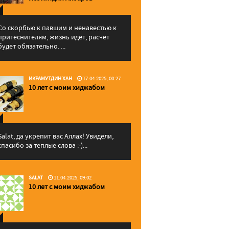
Со скорбью к павшим и ненавестью к
притеснителям, жизнь идет, расчет
будет обязательно. ...
ИКРАМУТДИН ХАН
17.04.2025, 00:27
10 лет с моим хиджабом
Salat, да укрепит вас Аллаx! Увидели,
спасибо за теплые слова :-)...
SALAT
11.04.2025, 09:02
10 лет с моим хиджабом