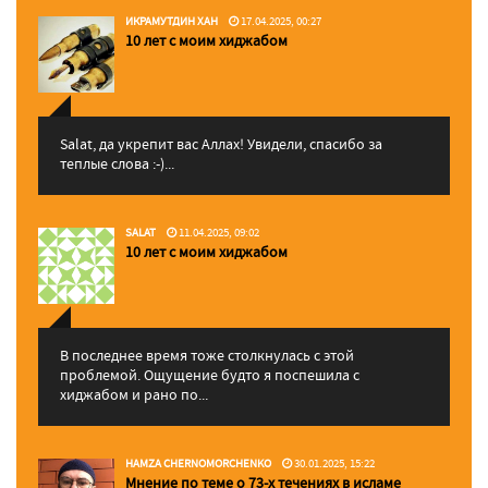
ИКРАМУТДИН ХАН
17.04.2025, 00:27
10 лет с моим хиджабом
Salat, да укрепит вас Аллаx! Увидели, спасибо за
теплые слова :-)...
SALAT
11.04.2025, 09:02
10 лет с моим хиджабом
В последнее время тоже столкнулась с этой
проблемой. Ощущение будто я поспешила с
хиджабом и рано по...
HAMZA CHERNOMORCHENKO
30.01.2025, 15:22
Мнение по теме о 73-х течениях в исламе