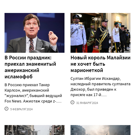
В России праздник:
Новый король Малайзии
приехал знаменитый
не хочет быть
американский
марионеткой
исламофоб
Султан Ибрагим Искандар,
наследный правитель султаната
В Россию приехал Такер
Джохор, был приведен к
Карлсон, американский
присяге как 17-й......
"журналист", бывший ведущий
Fox News. Ажиотаж среди z-......
31 ЯНВАРЯ'2024
5 ФЕВРАЛЯ'2024