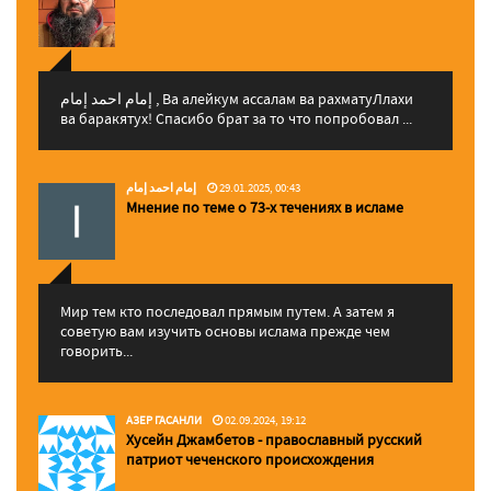
إمام احمد إمام , Ва алейкум ассалам ва рахматуЛлахи
ва баракятух! Спасибо брат за то что попробовал ...
إمام احمد إمام
29.01.2025, 00:43
Мнение по теме о 73-х течениях в исламе
Мир тем кто последовал прямым путем. А затем я
советую вам изучить основы ислама прежде чем
говорить...
АЗЕР ГАСАНЛИ
02.09.2024, 19:12
Хусейн Джамбетов - православный русский
патриот чеченского происхождения