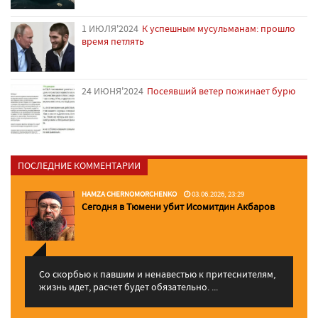
1 ИЮЛЯ'2024
К успешным мусульманам: прошло
время петлять
24 ИЮНЯ'2024
Посеявший ветер пожинает бурю
ПОСЛЕДНИЕ КОММЕНТАРИИ
HAMZA CHERNOMORCHENKO
03.06.2026, 23:29
Сегодня в Тюмени убит Исомитдин Акбаров
Со скорбью к павшим и ненавестью к притеснителям,
жизнь идет, расчет будет обязательно. ...