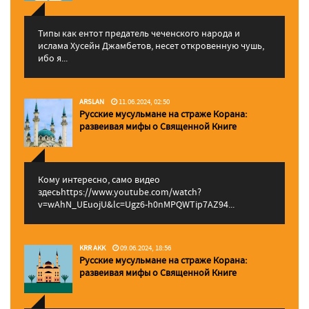
Типы как ентот предатель чеченского народа и
ислама Хусейн Джамбетов, несет откровенную чушь,
ибо я...
ARSLAN
11.06.2024, 02:50
Русские мусульмане на страже Корана:
pазвеивая мифы о Священной Книге
Кому интересно, само видео
здесьhttps://www.youtube.com/watch?
v=wAhN_UEuojU&lc=Ugz6-h0nMPQWTip7AZ94...
KRR AKK
09.06.2024, 18:56
Русские мусульмане на страже Корана:
pазвеивая мифы о Священной Книге