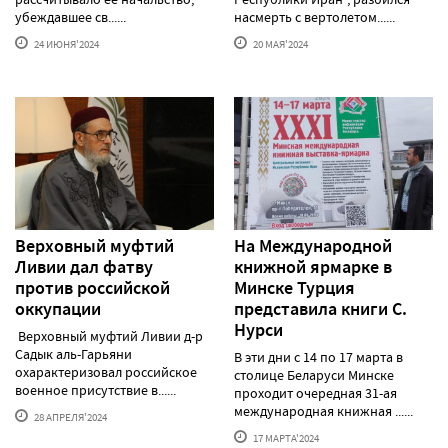
убеждавшее св......
насмерть с вертолетом......
24 ИЮНЯ'2024
20 МАЯ'2024
Верховный муфтий
На Международной
Ливии дал фатву
книжной ярмарке в
против российской
Минске Турция
оккупации
представила книги С.
Нурси
Верховный муфтий Ливии д-р
Садык аль-Гарьяни
В эти дни с 14 по 17 марта в
охарактеризовал российское
столице Беларуси Минске
военное присутствие в......
проходит очередная 31-ая
международная книжная ......
28 АПРЕЛЯ'2024
17 МАРТА'2024