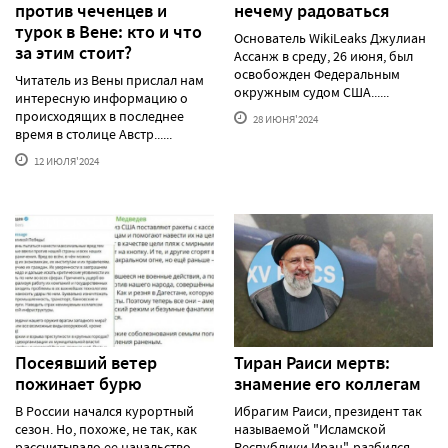
против чеченцев и
нечему радоваться
турок в Вене: кто и что
Основатель WikiLeaks Джулиан
за этим стоит?
Ассанж в среду, 26 июня, был
освобожден Федеральным
Читатель из Вены прислал нам
окружным судом США......
интересную информацию о
происходящих в последнее
28 ИЮНЯ'2024
время в столице Австр......
12 ИЮЛЯ'2024
Посеявший ветер
Тиран Раиси мертв:
пожинает бурю
знамение его коллегам
В России начался курортный
Ибрагим Раиси, президент так
сезон. Но, похоже, не так, как
называемой "Исламской
рассчитывало ее начальство,
Республики Иран", разбился