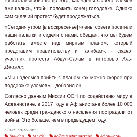
госпитализированы до того, как члены Совета Улемов
вмешались, чтобы положить конец голодовке. Однако
сам сидячий протест будет продолжаться.
«Сегодня утром [в воскресенье] члены совета посетили
наши палатки и сидели с нами, обещая, что мы будем
работать вместе над мирным планом, который
представим правительству и талибам», - сказал
участник протеста Абдул-Салам в интервью
Аль-
Джазире
.
«Мы надеемся прийти с планом как можно скорее при
поддержке улемов», - добавил он.
Согласно данным Миссии ООН по содействию миру в
Афганистане, в 2017 году в Афганистане более 10 000
человек среди гражданского населения пострадали от
войны. Это больше, чем в предыдущем году.
АВТОР: ЯКУБ ХАДЖИЧ
Талибан
талибы
война в Афганистане
Афганистан