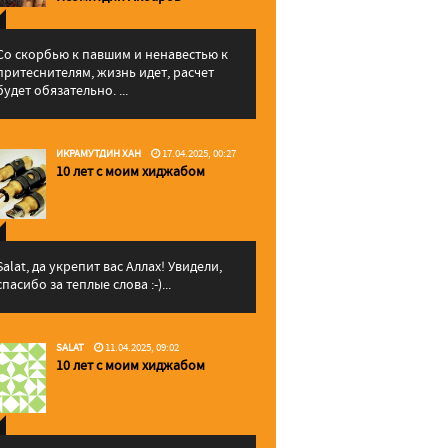
Со скорбью к павшим и ненавестью к
притеснителям, жизнь идет, расчет
будет обязательно. ...
ИКРАМУТДИН ХАН
17.04.2025, 00:27
10 лет с моим хиджабом
Salat, да укрепит вас Аллаx! Увидели,
спасибо за теплые слова :-)...
SALAT
11.04.2025, 09:02
10 лет с моим хиджабом