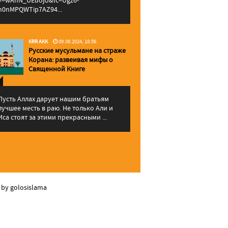
v=wAhN_UEuojU&lc=Ugz6-
h0nMPQWTip7AZ94...
KRR AKK
09.06.2024, 18:56
Русские мусульмане на страже
Корана: pазвеивая мифы о
Священной Книге
Пусть Аллах дарует нашим братьям
лучшее месть в раю. Не только Али и
Иса стоят за этими прекрасными ...
 by golosislama