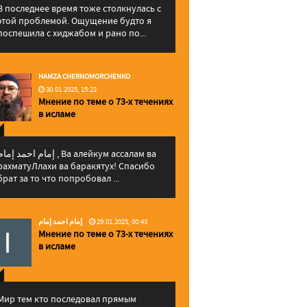
В последнее время тоже столкнулась с
этой проблемой. Ощущение будто я
поспешила с хиджабом и рано по...
HAMZA CHERNOMORCHENKO
30.01.2025, 15:22
Мнение по теме о 73-х течениях
в исламе
إمام احمد إما , Ва алейкум ассалам ва
рахматуЛлахи ва баракятух! Спасибо
брат за то что попробовал ...
إمام احمد إمام
29.01.2025, 00:43
Мнение по теме о 73-х течениях
в исламе
Мир тем кто последовал прямым