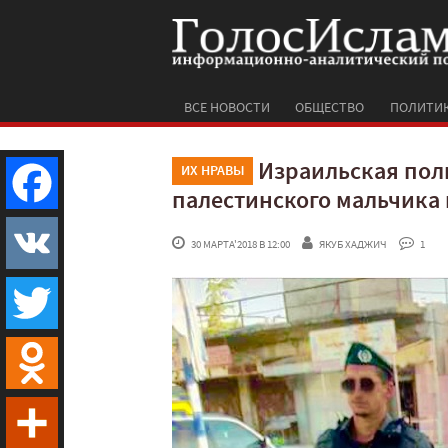
ВСЕ НОВОСТИ
ОБЩЕСТВО
ПОЛИТИ
Израильская пол
ИХ НРАВЫ
палестинского мальчика 
Facebook
 30 МАРТА'2018 В 12:00
ЯКУБ ХАДЖИЧ
 1
VK
Twitter
Odnoklassniki