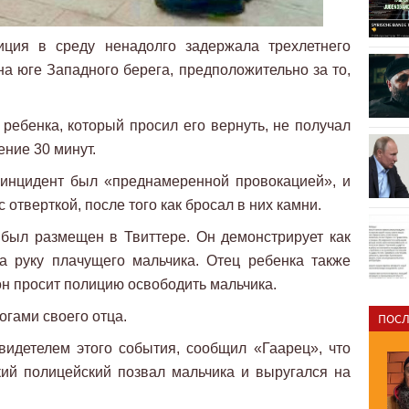
иция в среду ненадолго задержала трехлетнего
на юге Западного берега, предположительно за то,
 ребенка, который просил его вернуть, не получал
ение 30 минут.
 инцидент был «преднамеренной провокацией», и
 отверткой, после того как бросал в них камни.
был размещен в Твиттере. Он демонстрирует как
а руку плачущего мальчика. Отец ребенка также
 он просит полицию освободить мальчика.
огами своего отца.
ПОСЛ
видетелем этого события, сообщил «Гаарец», что
кий полицейский позвал мальчика и выругался на