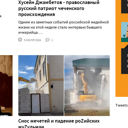
Хусейн Джамбетов - православный
русский патриот чеченского
происхождения
я
Одним из заметных событий российской медийной
жизни на этой неделе стало интервью бывшего
ичкерийца......
5 ИЮЛЯ'2024
1
Tweets
Снос мечетей и падение роZийских
муZульман