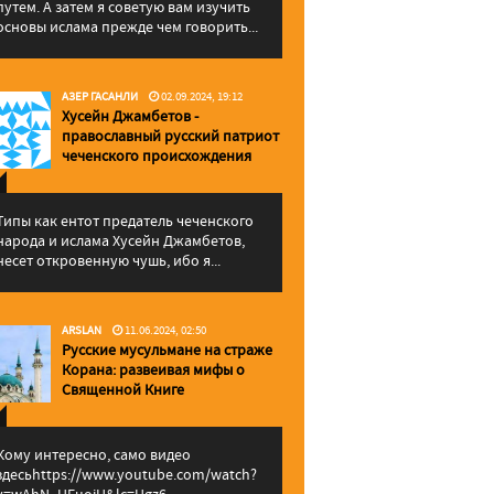
путем. А затем я советую вам изучить
основы ислама прежде чем говорить...
АЗЕР ГАСАНЛИ
02.09.2024, 19:12
Хусейн Джамбетов -
православный русский патриот
чеченского происхождения
Типы как ентот предатель чеченского
народа и ислама Хусейн Джамбетов,
несет откровенную чушь, ибо я...
ARSLAN
11.06.2024, 02:50
Русские мусульмане на страже
Корана: pазвеивая мифы о
Священной Книге
Кому интересно, само видео
здесьhttps://www.youtube.com/watch?