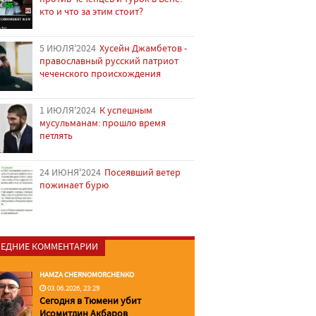
кто и что за этим стоит?
5 ИЮЛЯ'2024
Хусейн Джамбетов -
православный русский патриот
чеченского происхождения
1 ИЮЛЯ'2024
К успешным
мусульманам: прошло время
петлять
24 ИЮНЯ'2024
Посеявший ветер
пожинает бурю
ЕДНИЕ КОММЕНТАРИИ
HAMZA CHERNOMORCHENKO
03.06.2026, 23:29
Сегодня в Тюмени убит
Исомитдин Акбаров