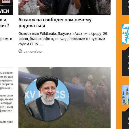
в и
Ассанж на свободе: нам нечему
оит?
радоваться
Основатель WikiLeaks Джулиан Ассанж в среду, 26
ремя в
июня, был освобожден Федеральным окружным
судом США......
28 ИЮНЯ'2024