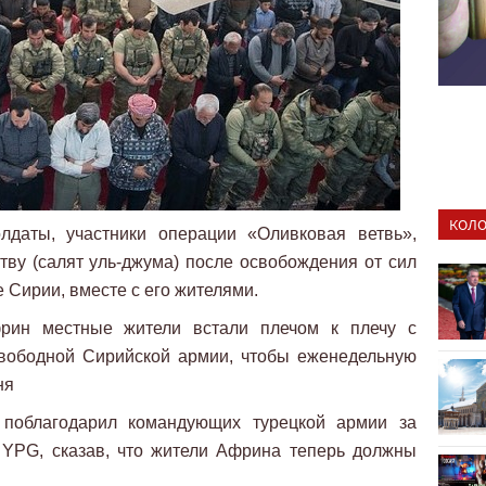
КОЛО
лдаты, участники операции «Оливковая ветвь»,
ву (салят уль-джума) после освобождения от сил
 Сирии, вместе с его жителями.
рин местные жители встали плечом к плечу с
вободной Сирийской армии, чтобы еженедельную
ня
поблагодарил командующих турецкой армии за
 YPG, сказав, что жители Африна теперь должны