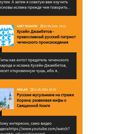
путем. А затем я советую вам изучить
основы ислама прежде чем говорить...
АЗЕР ГАСАНЛИ
02.09.2024, 19:12
Хусейн Джамбетов -
православный русский патриот
чеченского происхождения
Типы как ентот предатель чеченского
народа и ислама Хусейн Джамбетов,
несет откровенную чушь, ибо я...
ARSLAN
11.06.2024, 02:50
Русские мусульмане на страже
Корана: pазвеивая мифы о
Священной Книге
Кому интересно, само видео
здесьhttps://www.youtube.com/watch?