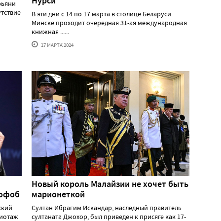
Нурси
рьяни
утствие
В эти дни с 14 по 17 марта в столице Беларуси
Минске проходит очередная 31-ая международная
книжная ......
17 МАРТА'2024
Новый король Малайзии не хочет быть
мофоб
марионеткой
ский
Султан Ибрагим Искандар, наследный правитель
жиотаж
султаната Джохор, был приведен к присяге как 17-