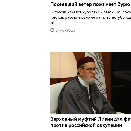
Посеявший ветер пожинает бурю
В России начался курортный сезон. Но, похо
так, как рассчитывало ее начальство, убеж
св......
24 ИЮНЯ'2024
Верховный муфтий Ливии дал фа
против российской оккупации