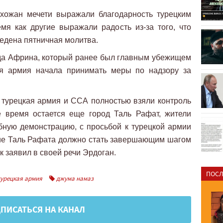
ихожан мечети выражали благодарность турецким
мя как другие выражали радость из-за того, что
едена пятничная молитва.
да Африна, который ранее был главным убежищем
ая армия начала принимать меры по надзору за
 турецкая армия и ССА полностью взяли контроль
 время остается еще город Таль Рафат, жители
бную демонстрацию, с просьбой к турецкой армии
тие Таль Рафата должно стать завершающим шагом
к заявил в своей речи Эрдоган.
ПОСЛ
урецкая армия
джума намаз
ПИСАТЬСЯ НА КАНАЛ