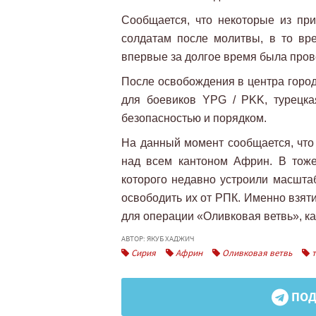
Сообщается, что некоторые из пр
солдатам после молитвы, в то вре
впервые за долгое время была пров
После освобождения в центра горо
для боевиков YPG / PKK, турецк
безопасностью и порядком.
На данный момент сообщается, что
над всем кантоном Африн. В тоже
которого недавно устроили масшта
освободить их от РПК. Именно взя
для операции «Оливковая ветвь», ка
АВТОР: ЯКУБ ХАДЖИЧ
Сирия
Африн
Оливковая ветвь
т
ПОД