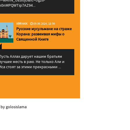
v=wAhN_UEuojU&lc=Ugz6-
h0nMPQWTip7AZ94...
KRR AKK
09.06.2024, 18:56
Русские мусульмане на страже
Корана: pазвеивая мифы о
Священной Книге
Пусть Аллах дарует нашим братьям
лучшее месть в раю. Не только Али и
Иса стоят за этими прекрасными ...
 by golosislama