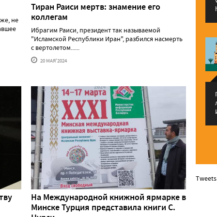
Тиран Раиси мертв: знамение его
коллегам
же, не
давшее
Ибрагим Раиси, президент так называемой
"Исламской Республики Иран", разбился насмерть
с вертолетом......
20 МАЯ'2024
Tweets
тву
На Международной книжной ярмарке в
Минске Турция представила книги С.