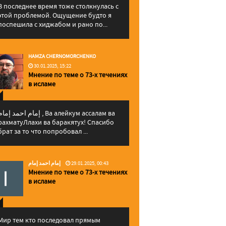
В последнее время тоже столкнулась с
этой проблемой. Ощущение будто я
поспешила с хиджабом и рано по...
HAMZA CHERNOMORCHENKO
30.01.2025, 15:22
Мнение по теме о 73-х течениях
в исламе
إمام احمد إما , Ва алейкум ассалам ва
рахматуЛлахи ва баракятух! Спасибо
брат за то что попробовал ...
إمام احمد إمام
29.01.2025, 00:43
Мнение по теме о 73-х течениях
в исламе
Мир тем кто последовал прямым