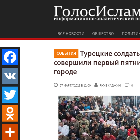
ВСЕ НОВОСТИ
ОБЩЕСТВО
ПОЛИТИ
Турецкие солдат
СОБЫТИЯ
совершили первый пятн
городе
Facebook
 27 МАРТА'2018 В 12:00
ЯКУБ ХАДЖИЧ
 0
VK
Twitter
Odnoklassniki