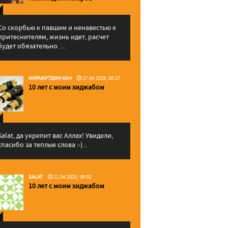
Со скорбью к павшим и ненавестью к
притеснителям, жизнь идет, расчет
будет обязательно. ...
ИКРАМУТДИН ХАН
17.04.2025, 00:27
10 лет с моим хиджабом
Salat, да укрепит вас Аллаx! Увидели,
спасибо за теплые слова :-)...
SALAT
11.04.2025, 09:02
10 лет с моим хиджабом