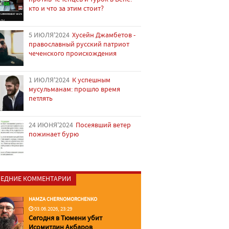
кто и что за этим стоит?
5 ИЮЛЯ'2024
Хусейн Джамбетов -
православный русский патриот
чеченского происхождения
1 ИЮЛЯ'2024
К успешным
мусульманам: прошло время
петлять
24 ИЮНЯ'2024
Посеявший ветер
пожинает бурю
ЕДНИЕ КОММЕНТАРИИ
HAMZA CHERNOMORCHENKO
03.06.2026, 23:29
Сегодня в Тюмени убит
Исомитдин Акбаров