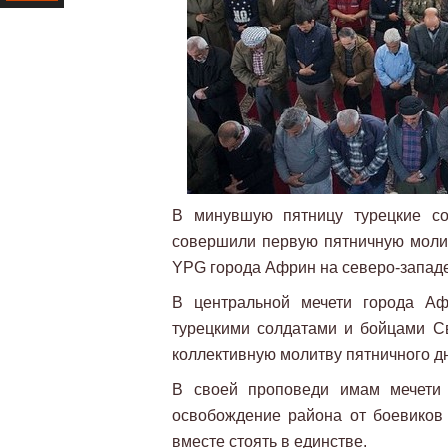
Ресурс
В минувшую пятницу турецкие со
совершили первую пятничную молит
YPG города Африн на северо-западе
В центральной мечети города Аф
турецкими солдатами и бойцами С
коллективную молитву пятничного д
В своей проповеди имам мечети 
освобождение района от боевиков
вместе стоять в единстве.