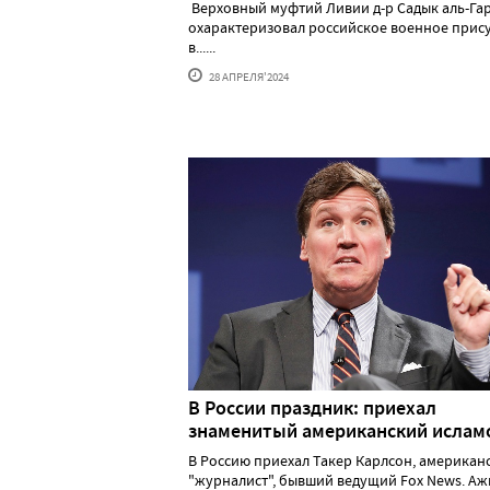
Верховный муфтий Ливии д-р Садык аль-Га
охарактеризовал российское военное прис
в......
28 АПРЕЛЯ'2024
В России праздник: приехал
знаменитый американский исла
В Россию приехал Такер Карлсон, американ
"журналист", бывший ведущий Fox News. А