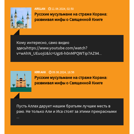
ARSLAN
11.06.2024, 02:50
Русские мусульмане на страже Корана:
pазвеивая мифы о Священной Книге
Кому интересно, само видео
здесьhttps://www.youtube.com/watch?
v=wAhN_UEuojU&lc=Ugz6-h0nMPQWTip7AZ94...
KRR AKK
09.06.2024, 18:56
Русские мусульмане на страже Корана:
pазвеивая мифы о Священной Книге
Пусть Аллах дарует нашим братьям лучшее месть в
раю. Не только Али и Иса стоят за этими прекрасными
...