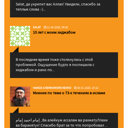
Salat, да укрепит вас Аллаx! Увидели, спасибо за
теплые слова :-)...
SALAT
11.04.2025, 09:02
10 лет с моим хиджабом
В последнее время тоже столкнулась с этой
проблемой. Ощущение будто я поспешила с
хиджабом и рано по...
HAMZA CHERNOMORCHENKO
30.01.2025, 15:22
Мнение по теме о 73-х течениях в исламе
إمام احمد إمام , Ва алейкум ассалам ва рахматуЛлахи
ва баракятух! Спасибо брат за то что попробовал ...