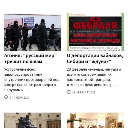
Агония: "русский мир"
О депортации вайнахов,
трещит по швам
Сибири и "ждунах"
Усугубление всех
23 февраля чеченцы, ингуши и
законсервированных
все, кто сопереживает их
внутренних противоречий под
национальной трагедии,
уже ритуальные разговоры о
отмечают день депортац......
нерушимо......
23 ФЕВРАЛЯ'2024
5 АПРЕЛЯ'2024