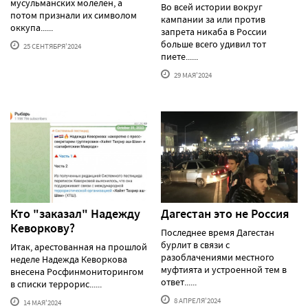
мусульманских молелен, а
Во всей истории вокруг
потом признали их символом
кампании за или против
оккупа......
запрета никаба в России
больше всего удивил тот
25 СЕНТЯБРЯ'2024
пиете......
29 МАЯ'2024
Кто "заказал" Надежду
Дагестан это не Россия
Кеворкову?
Последнее время Дагестан
бурлит в связи с
Итак, арестованная на прошлой
разоблачениями местного
неделе Надежда Кеворкова
муфтията и устроенной тем в
внесена Росфинмониторингом
ответ......
в списки террорис......
8 АПРЕЛЯ'2024
14 МАЯ'2024