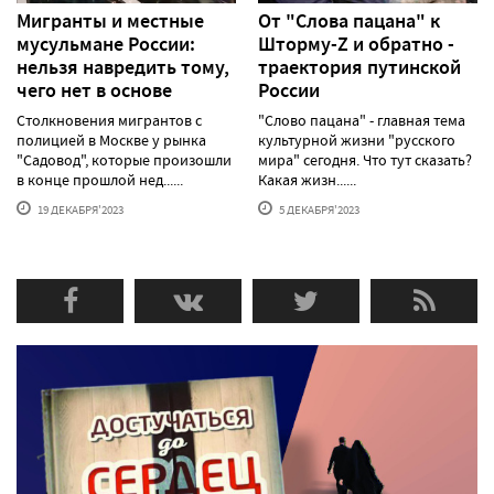
Мигранты и местные
От "Слова пацана" к
мусульмане России:
Шторму-Z и обратно -
нельзя навредить тому,
траектория путинской
чего нет в основе
России
Столкновения мигрантов с
"Слово пацана" - главная тема
полицией в Москве у рынка
культурной жизни "русского
"Садовод", которые произошли
мира" сегодня. Что тут сказать?
в конце прошлой нед......
Какая жизн......
19 ДЕКАБРЯ'2023
5 ДЕКАБРЯ'2023