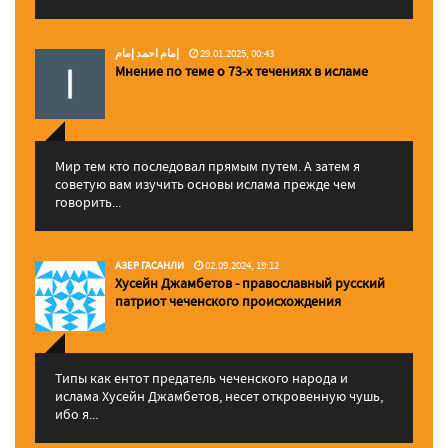
إمام احمد إمام
29.01.2025, 00:43
Мнение по теме о 73-х течениях в исламе
Мир тем кто последовал прямым путем. А затем я
советую вам изучить основы ислама прежде чем
говорить...
АЗЕР ГАСАНЛИ
02.09.2024, 19:12
Хусейн Джамбетов - православный русский
патриот чеченского происхождения
Типы как ентот предатель чеченского народа и
ислама Хусейн Джамбетов, несет откровенную чушь,
ибо я...