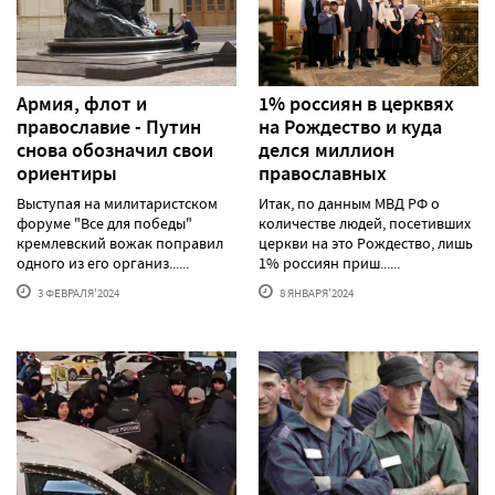
Армия, флот и
1% россиян в церквях
православие - Путин
на Рождество и куда
снова обозначил свои
делся миллион
ориентиры
православных
Выступая на милитаристском
Итак, по данным МВД РФ о
форуме "Все для победы"
количестве людей, посетивших
кремлевский вожак поправил
церкви на это Рождество, лишь
одного из его организ......
1% россиян приш......
3 ФЕВРАЛЯ'2024
8 ЯНВАРЯ'2024