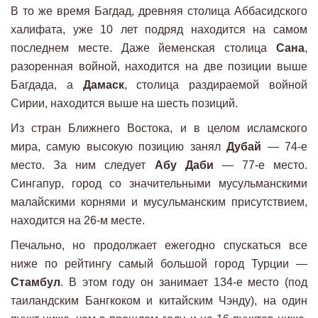
В то же время Багдад, древняя столица Аббасидского
халифата, уже 10 лет подряд находится на самом
последнем месте. Даже йеменская столица
Сана
,
разоренная войной, находится на две позиции выше
Багдада, а
Дамаск
, столица раздираемой войной
Сирии, находится выше на шесть позиций.
Из стран Ближнего Востока, и в целом исламского
мира, самую высокую позицию занял
Дубай
— 74-е
место. За ним следует
Абу Даби
— 77-е место.
Сингапур, город со значительными мусульманскими
малайскими корнями и мусульманским присутствием,
находится на 26-м месте.
Печально, но продолжает ежегодно спускаться все
ниже по рейтингу самый большой город Турции —
Стамбул
. В этом году он занимает 134-е место (под
таиландским Бангкоком и китайским Чэнду), на один