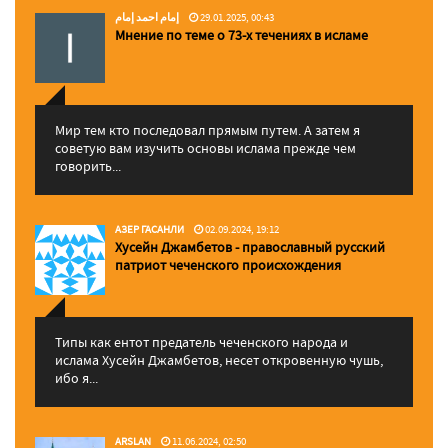
إمام احمد إمام
29.01.2025, 00:43
Мнение по теме о 73-х течениях в исламе
Мир тем кто последовал прямым путем. А затем я
советую вам изучить основы ислама прежде чем
говорить...
АЗЕР ГАСАНЛИ
02.09.2024, 19:12
Хусейн Джамбетов - православный русский
патриот чеченского происхождения
Типы как ентот предатель чеченского народа и
ислама Хусейн Джамбетов, несет откровенную чушь,
ибо я...
ARSLAN
11.06.2024, 02:50