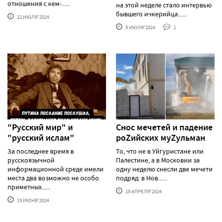
отношения с кем-......
на этой неделе стало интервью
бывшего ичкерийца......
22 ИЮЛЯ'2024
5 ИЮЛЯ'2024
1
"Русский мир" и
Снос мечетей и падение
"русский ислам"
роZийских муZульман
За последнее время в
То, что не в Уйгуристане или
русскоязычной
Палестине, а в Московии за
информационной среде имели
одну неделю снесли две мечети
места два возможно не особо
подряд: в Нов......
приметных......
19 АПРЕЛЯ'2024
19 ИЮНЯ'2024