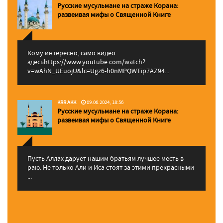
Русские мусульмане на страже Корана:
pазвеивая мифы о Священной Книге
Кому интересно, само видео
здесьhttps://www.youtube.com/watch?
v=wAhN_UEuojU&lc=Ugz6-h0nMPQWTip7AZ94...
KRR AKK
09.06.2024, 18:56
Русские мусульмане на страже Корана:
pазвеивая мифы о Священной Книге
Пусть Аллах дарует нашим братьям лучшее месть в
раю. Не только Али и Иса стоят за этими прекрасными
...