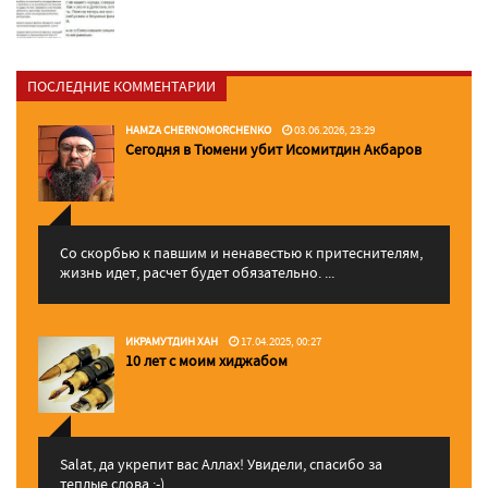
ПОСЛЕДНИЕ КОММЕНТАРИИ
HAMZA CHERNOMORCHENKO
03.06.2026, 23:29
Сегодня в Тюмени убит Исомитдин Акбаров
Со скорбью к павшим и ненавестью к притеснителям,
жизнь идет, расчет будет обязательно. ...
ИКРАМУТДИН ХАН
17.04.2025, 00:27
10 лет с моим хиджабом
Salat, да укрепит вас Аллаx! Увидели, спасибо за
теплые слова :-)...