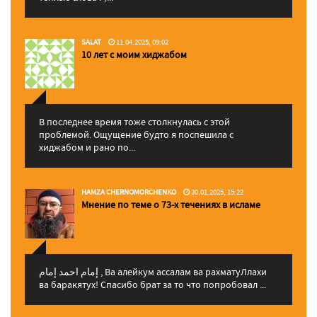
SALAT
11.04.2025, 09:02
10 лет с моим хиджабом
В последнее время тоже столкнулась с этой
проблемой. Ощущение будто я поспешила с
хиджабом и рано по...
HAMZA CHERNOMORCHENKO
30.01.2025, 15:22
Мнение по теме о 73-х течениях в исламе
إمام احمد إمام , Ва алейкум ассалам ва рахматуЛлахи
ва баракятух! Спасибо брат за то что попробовал ...