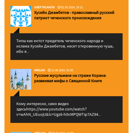
АЗЕР ГАСАНЛИ
02.09.2024, 19:12
Хусейн Джамбетов - православный русский
патриот чеченского происхождения
Типы как ентот предатель чеченского народа и
ислама Хусейн Джамбетов, несет откровенную чушь,
ибо я...
ARSLAN
11.06.2024, 02:50
Русские мусульмане на страже Корана:
pазвеивая мифы о Священной Книге
Кому интересно, само видео
здесьhttps://www.youtube.com/watch?
v=wAhN_UEuojU&lc=Ugz6-h0nMPQWTip7AZ94...
KRR AKK
09.06.2024, 18:56