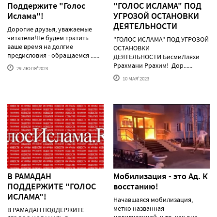
Поддержите "Голос
"ГОЛОС ИСЛАМА" ПОД
Ислама"!
УГРОЗОЙ ОСТАНОВКИ
ДЕЯТЕЛЬНОСТИ
Дорогие друзья, уважаемые
читатели!Не будем тратить
"ГОЛОС ИСЛАМА" ПОД УГРОЗОЙ
ваше время на долгие
ОСТАНОВКИ
предисловия - обращаемся ......
ДЕЯТЕЛЬНОСТИ БисмиЛляхи
Ррахмани Ррахим! Дор......
29 ИЮЛЯ'2023
10 МАЯ'2023
В РАМАДАН
Мобилизация - это Ад. К
ПОДДЕРЖИТЕ "ГОЛОС
восстанию!
ИСЛАМА"!
Начавшаяся мобилизация,
метко названная
В РАМАДАН ПОДДЕРЖИТЕ