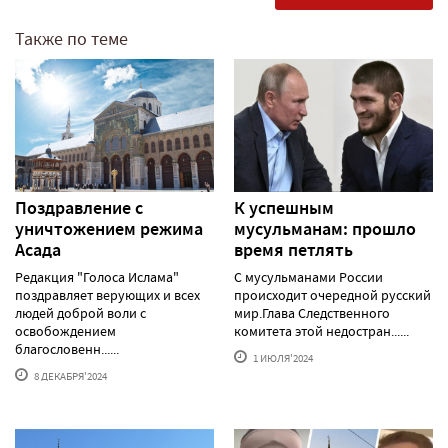
Также по теме
Поздравление с
К успешным
уничтожением режима
мусульманам: прошло
Асада
время петлять
Редакция "Голоса Ислама"
С мусульманами России
поздравляет верующих и всех
происходит очередной русский
людей доброй воли с
мир.Глава Следственного
освобождением
комитета этой недостран......
благословенн......
1 ИЮЛЯ'2024
8 ДЕКАБРЯ'2024