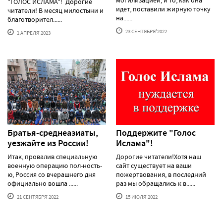
могилизацией, и то, как она
"ГОЛОС ИСЛАМА"! Дорогие
идет, поставили жирную точку
читатели! В месяц милостыни и
на......
благотворител......
23 СЕНТЯБРЯ'2022
1 АПРЕЛЯ'2023
Братья-среднеазиаты,
Поддержите "Голос
уезжайте из России!
Ислама"!
Итак, провалив специальную
Дорогие читатели!Хотя наш
военную операцию пол-ность-
сайт существует на ваши
ю, Россия со вчерашнего дня
пожертвования, в последний
официально вошла ......
раз мы обращались к в......
21 СЕНТЯБРЯ'2022
15 ИЮЛЯ'2022