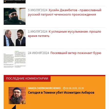
5 ИЮЛЯ'2024
Хусейн Джамбетов - православный
русский патриот чеченского происхождения
1 ИЮЛЯ'2024
К успешным мусульманам: прошло
время петлять
24 ИЮНЯ'2024
Посеявший ветер пожинает бурю
ПОСЛЕДНИЕ КОММЕНТАРИИ
HAMZA CHERNOMORCHENKO
03.06.2026, 23:29
Сегодня в Тюмени убит Исомитдин Акбаров