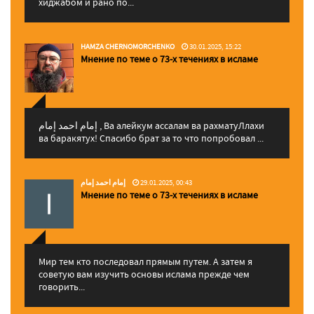
хиджабом и рано по...
HAMZA CHERNOMORCHENKO
30.01.2025, 15:22
Мнение по теме о 73-х течениях в исламе
إمام احمد إمام , Ва алейкум ассалам ва рахматуЛлахи
ва баракятух! Спасибо брат за то что попробовал ...
إمام احمد إمام
29.01.2025, 00:43
Мнение по теме о 73-х течениях в исламе
Мир тем кто последовал прямым путем. А затем я
советую вам изучить основы ислама прежде чем
говорить...