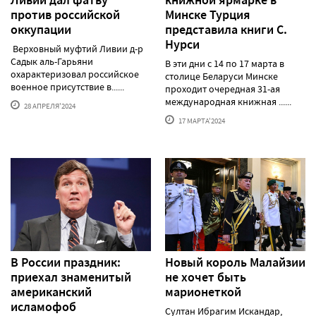
против российской
Минске Турция
оккупации
представила книги С.
Нурси
Верховный муфтий Ливии д-р
Садык аль-Гарьяни
В эти дни с 14 по 17 марта в
охарактеризовал российское
столице Беларуси Минске
военное присутствие в......
проходит очередная 31-ая
международная книжная ......
28 АПРЕЛЯ'2024
17 МАРТА'2024
В России праздник:
Новый король Малайзии
приехал знаменитый
не хочет быть
американский
марионеткой
исламофоб
Султан Ибрагим Искандар,