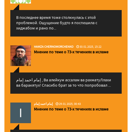
В последнее время тоже столкнулась с этой
проблемой. Ощущение будто я поспешила с
хиджабом и рано по...
HAMZA CHERNOMORCHENKO
30.01.2025, 15:22
Мнение по теме о 73-х течениях в исламе
إمام احمد إمام , Ва алейкум ассалам ва рахматуЛлахи
ва баракятух! Спасибо брат за то что попробовал ...
إمام احمد إمام
29.01.2025, 00:43
Мнение по теме о 73-х течениях в исламе