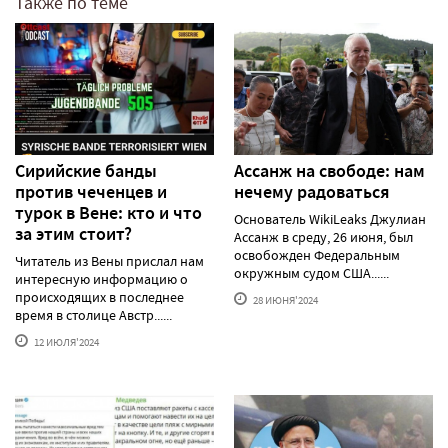
Также по теме
Сирийские банды
Ассанж на свободе: нам
против чеченцев и
нечему радоваться
турок в Вене: кто и что
Основатель WikiLeaks Джулиан
за этим стоит?
Ассанж в среду, 26 июня, был
освобожден Федеральным
Читатель из Вены прислал нам
окружным судом США......
интересную информацию о
происходящих в последнее
28 ИЮНЯ'2024
время в столице Австр......
12 ИЮЛЯ'2024