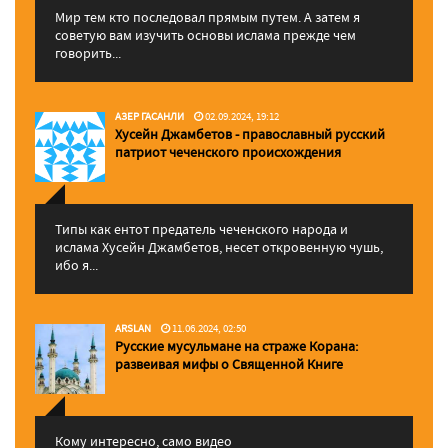
Мир тем кто последовал прямым путем. А затем я
советую вам изучить основы ислама прежде чем
говорить...
АЗЕР ГАСАНЛИ
02.09.2024, 19:12
Хусейн Джамбетов - православный русский
патриот чеченского происхождения
Типы как ентот предатель чеченского народа и
ислама Хусейн Джамбетов, несет откровенную чушь,
ибо я...
ARSLAN
11.06.2024, 02:50
Русские мусульмане на страже Корана:
pазвеивая мифы о Священной Книге
Кому интересно, само видео