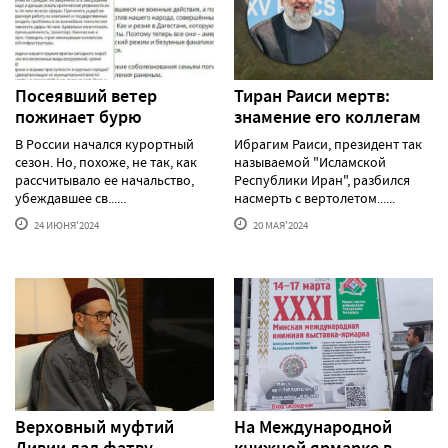
Посеявший ветер
Тиран Раиси мертв:
пожинает бурю
знамение его коллегам
В России начался курортный
Ибрагим Раиси, президент так
сезон. Но, похоже, не так, как
называемой "Исламской
рассчитывало ее начальство,
Республики Иран", разбился
убеждавшее св......
насмерть с вертолетом......
24 ИЮНЯ'2024
20 МАЯ'2024
Верховный муфтий
На Международной
Ливии дал фатву
книжной ярмарке в