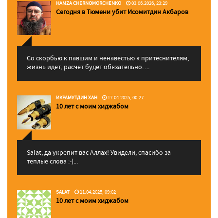
HAMZA CHERNOMORCHENKO
03.06.2026, 23:29
Сегодня в Тюмени убит Исомитдин Акбаров
Со скорбью к павшим и ненавестью к притеснителям,
жизнь идет, расчет будет обязательно. ...
ИКРАМУТДИН ХАН
17.04.2025, 00:27
10 лет с моим хиджабом
Salat, да укрепит вас Аллаx! Увидели, спасибо за
теплые слова :-)...
SALAT
11.04.2025, 09:02
10 лет с моим хиджабом