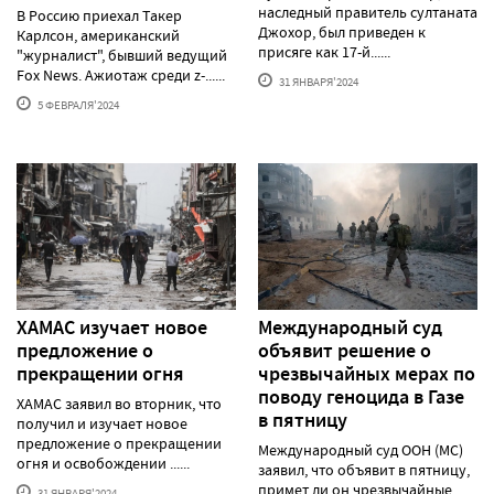
наследный правитель султаната
В Россию приехал Такер
Джохор, был приведен к
Карлсон, американский
присяге как 17-й......
"журналист", бывший ведущий
Fox News. Ажиотаж среди z-......
31 ЯНВАРЯ'2024
5 ФЕВРАЛЯ'2024
ХАМАС изучает новое
Международный суд
предложение о
объявит решение о
прекращении огня
чрезвычайных мерах по
поводу геноцида в Газе
ХАМАС заявил во вторник, что
в пятницу
получил и изучает новое
предложение о прекращении
Международный суд ООН (МС)
огня и освобождении ......
заявил, что объявит в пятницу,
примет ли он чрезвычайные
31 ЯНВАРЯ'2024