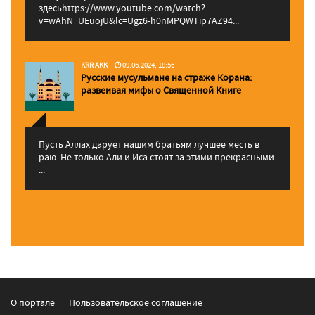
здесьhttps://www.youtube.com/watch?
v=wAhN_UEuojU&lc=Ugz6-h0nMPQWTip7AZ94...
KRR AKK
09.06.2024, 18:56
Русские мусульмане на страже Корана:
pазвеивая мифы о Священной Книге
Пусть Аллах дарует нашим братьям лучшее месть в
раю. Не только Али и Иса стоят за этими прекрасными
...
О портале
Пользовательское соглашение