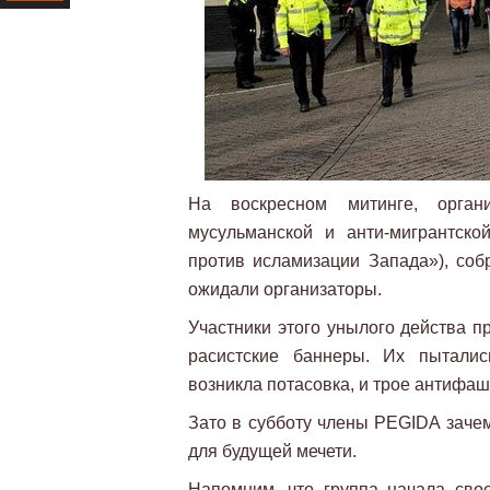
Ресурс
На воскресном митинге, орган
мусульманской и анти-мигрантск
против исламизации Запада»), собр
ожидали организаторы.
Участники этого унылого действа п
расистские баннеры. Их пыталис
возникла потасовка, и трое антифа
Зато в субботу члены PEGIDA зачем
для будущей мечети.
Напомним, что группа начала сво