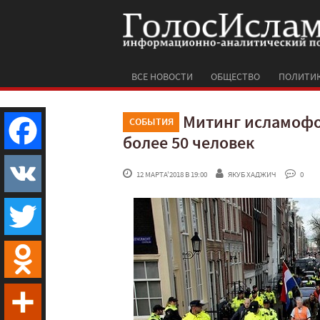
ВСЕ НОВОСТИ
ОБЩЕСТВО
ПОЛИТИ
Митинг исламофоб
СОБЫТИЯ
более 50 человек
Facebook
 12 МАРТА'2018 В 19:00
ЯКУБ ХАДЖИЧ
 0
VK
Twitter
Odnoklassniki