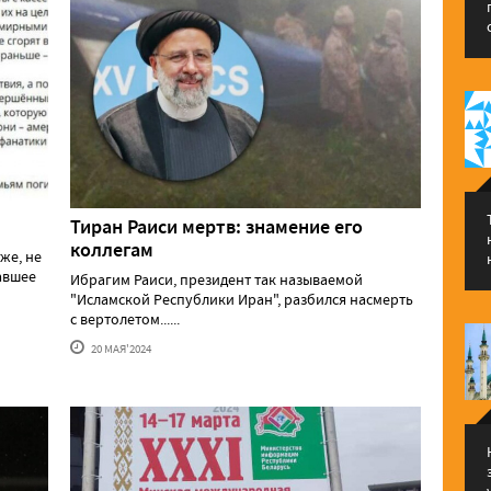
Тиран Раиси мертв: знамение его
коллегам
же, не
давшее
Ибрагим Раиси, президент так называемой
"Исламской Республики Иран", разбился насмерть
с вертолетом......
20 МАЯ'2024