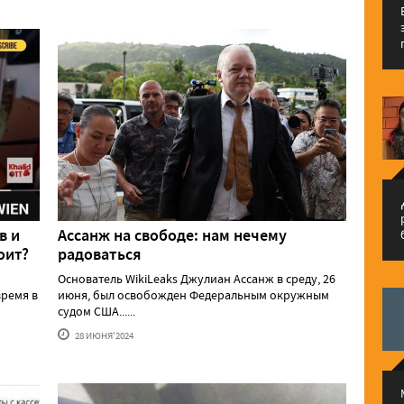
م
в и
Ассанж на свободе: нам нечему
оит?
радоваться
Основатель WikiLeaks Джулиан Ассанж в среду, 26
ремя в
июня, был освобожден Федеральным окружным
судом США......
28 ИЮНЯ'2024