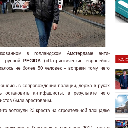
изованном в голландском Амстердаме анти-
КОЛО
ой группой
PEGIDA
(«Патриотические европейцы
алось не более 50 человек – вопреки тому, чего
рошлись в сопровождении полиции, держа в руках
ь остановить антифашисты, в результате чего
шистов были арестованы.
-то воткнули 23 креста на строительной площадке
е движение в Германии в середине 2014 года и