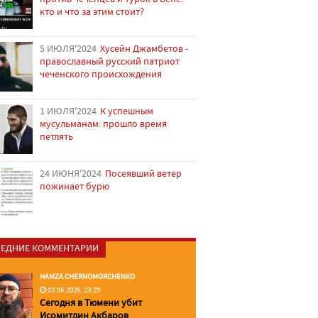
кто и что за этим стоит?
5 ИЮЛЯ'2024
Хусейн Джамбетов -
православный русский патриот
чеченского происхождения
1 ИЮЛЯ'2024
К успешным
мусульманам: прошло время
петлять
24 ИЮНЯ'2024
Посеявший ветер
пожинает бурю
ЕДНИЕ КОММЕНТАРИИ
HAMZA CHERNOMORCHENKO
03.06.2026, 23:29
Сегодня в Тюмени убит
Исомитдин Акбаров