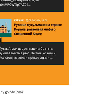
v=wAhN_UEuojU&lc=Ugz6-
h0nMPQWTip7AZ94...
KRR AKK
09.06.2024, 18:56
Русские мусульмане на страже
Корана: pазвеивая мифы о
Священной Книге
Пусть Аллах дарует нашим братьям
лучшее месть в раю. Не только Али и
Иса стоят за этими прекрасными ...
 by golosislama