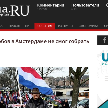
Комментарии
Пользователи
125 728
6 191
КА
ПРОСВЕЩЕНИЕ
СОБЫТИЯ
ИХ НРАВЫ
ЭКОНОМИКА
СР
ов в Амстердаме не смог собрать