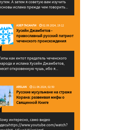
путем. А затем я советую вам изучить
основы ислама прежде чем говорить...
АЗЕР ГАСАНЛИ
02.09.2024, 19:12
Хусейн Джамбетов -
православный русский патриот
чеченского происхождения
Типы как ентот предатель чеченского
народа и ислама Хусейн Джамбетов,
несет откровенную чушь, ибо я...
ARSLAN
11.06.2024, 02:50
Русские мусульмане на страже
Корана: pазвеивая мифы о
Священной Книге
Кому интересно, само видео
здесьhttps://www.youtube.com/watch?