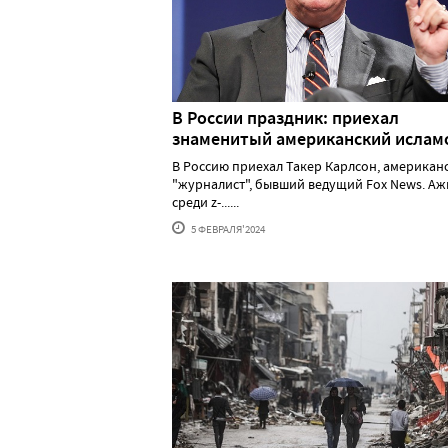
В России праздник: приехал
знаменитый американский исла
В Россию приехал Такер Карлсон, американ
"журналист", бывший ведущий Fox News. А
среди z-......
5 ФЕВРАЛЯ'2024