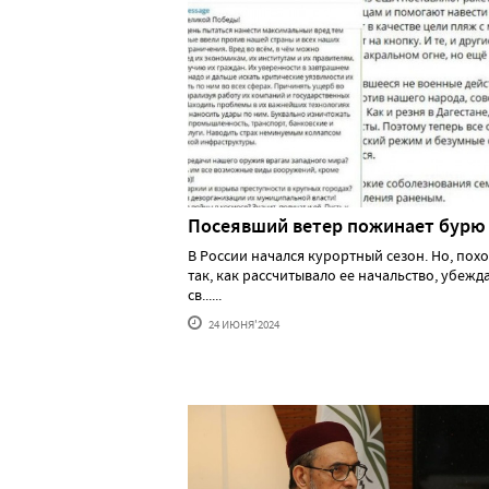
Посеявший ветер пожинает бурю
В России начался курортный сезон. Но, похо
так, как рассчитывало ее начальство, убеж
св......
24 ИЮНЯ'2024