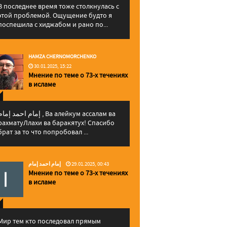
В последнее время тоже столкнулась с
этой проблемой. Ощущение будто я
поспешила с хиджабом и рано по...
HAMZA CHERNOMORCHENKO
30.01.2025, 15:22
Мнение по теме о 73-х течениях
в исламе
إمام احمد إما , Ва алейкум ассалам ва
рахматуЛлахи ва баракятух! Спасибо
брат за то что попробовал ...
إمام احمد إمام
29.01.2025, 00:43
Мнение по теме о 73-х течениях
в исламе
Мир тем кто последовал прямым