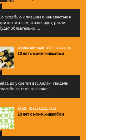
Со скорбью к павшим и ненавестью к
притеснителям, жизнь идет, расчет
будет обязательно. ...
ИКРАМУТДИН ХАН
17.04.2025, 00:27
10 лет с моим хиджабом
Salat, да укрепит вас Аллаx! Увидели,
спасибо за теплые слова :-)...
SALAT
11.04.2025, 09:02
10 лет с моим хиджабом