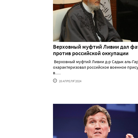
Верховный муфтий Ливии дал фа
против российской оккупации
Верховный муфтий Ливии д-р Садык аль-Га
охарактеризовал российское военное прис
в......
28 АПРЕЛЯ'2024