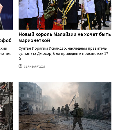
Новый король Малайзии не хочет быть
мофоб
марионеткой
ский
Султан Ибрагим Искандар, наследный правитель
жиотаж
султаната Джохор, был приведен к присяге как 17-
й......
31 ЯНВАРЯ'2024