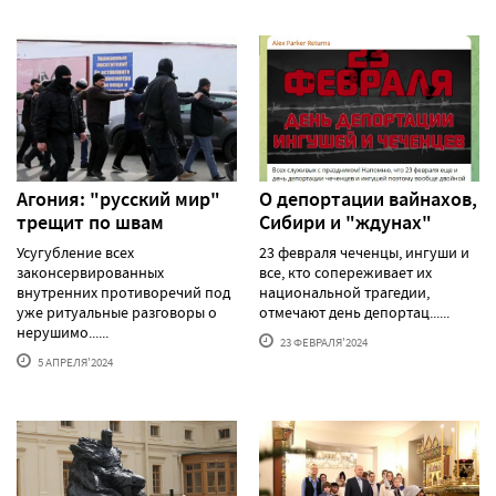
Агония: "русский мир"
О депортации вайнахов,
трещит по швам
Сибири и "ждунах"
Усугубление всех
23 февраля чеченцы, ингуши и
законсервированных
все, кто сопереживает их
внутренних противоречий под
национальной трагедии,
уже ритуальные разговоры о
отмечают день депортац......
нерушимо......
23 ФЕВРАЛЯ'2024
5 АПРЕЛЯ'2024