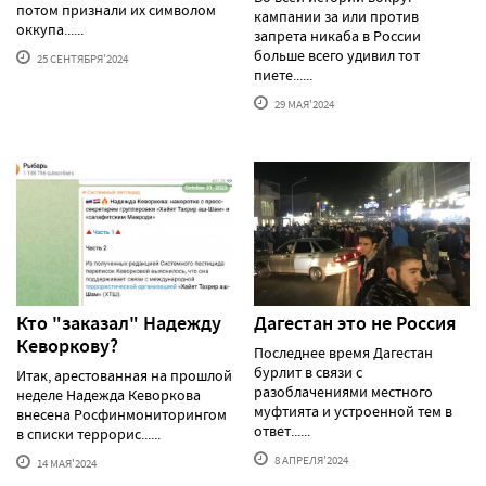
потом признали их символом
кампании за или против
оккупа......
запрета никаба в России
больше всего удивил тот
25 СЕНТЯБРЯ'2024
пиете......
29 МАЯ'2024
Кто "заказал" Надежду
Дагестан это не Россия
Кеворкову?
Последнее время Дагестан
бурлит в связи с
Итак, арестованная на прошлой
разоблачениями местного
неделе Надежда Кеворкова
муфтията и устроенной тем в
внесена Росфинмониторингом
ответ......
в списки террорис......
8 АПРЕЛЯ'2024
14 МАЯ'2024