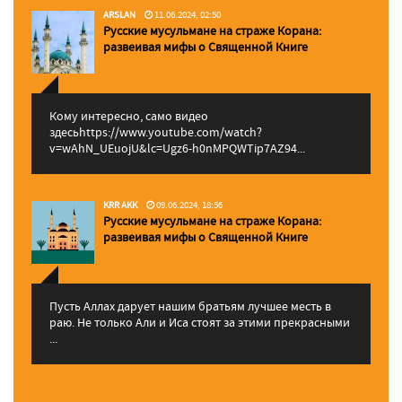
ARSLAN
11.06.2024, 02:50
Русские мусульмане на страже Корана:
pазвеивая мифы о Священной Книге
Кому интересно, само видео
здесьhttps://www.youtube.com/watch?
v=wAhN_UEuojU&lc=Ugz6-h0nMPQWTip7AZ94...
KRR AKK
09.06.2024, 18:56
Русские мусульмане на страже Корана:
pазвеивая мифы о Священной Книге
Пусть Аллах дарует нашим братьям лучшее месть в
раю. Не только Али и Иса стоят за этими прекрасными
...