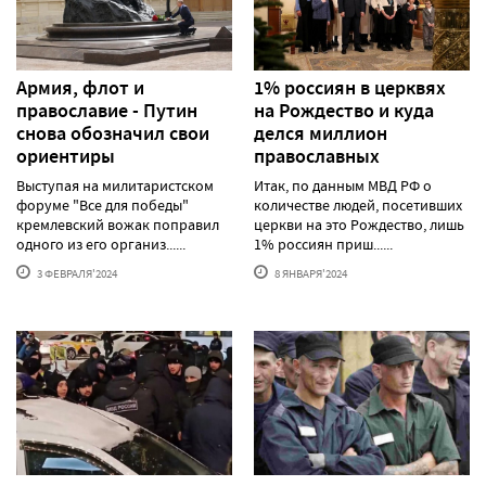
Армия, флот и
1% россиян в церквях
православие - Путин
на Рождество и куда
снова обозначил свои
делся миллион
ориентиры
православных
Выступая на милитаристском
Итак, по данным МВД РФ о
форуме "Все для победы"
количестве людей, посетивших
кремлевский вожак поправил
церкви на это Рождество, лишь
одного из его организ......
1% россиян приш......
3 ФЕВРАЛЯ'2024
8 ЯНВАРЯ'2024