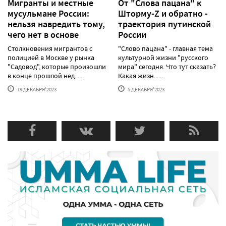
Мигранты и местные
От "Слова пацана" к
мусульмане России:
Шторму-Z и обратно -
нельзя навредить тому,
траектория путинской
чего нет в основе
России
Столкновения мигрантов с
"Слово пацана" - главная тема
полицией в Москве у рынка
культурной жизни "русского
"Садовод", которые произошли
мира" сегодня. Что тут сказать?
в конце прошлой нед......
Какая жизн......
19 ДЕКАБРЯ'2023
5 ДЕКАБРЯ'2023