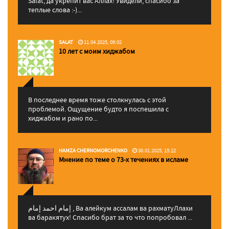
Salat, да укрепит вас Аллаx! Увидели, спасибо за
теплые слова :-)...
SALAT
11.04.2025, 09:02
10 лет с моим хиджабом
В последнее время тоже столкнулась с этой
проблемой. Ощущение будто я поспешила с
хиджабом и рано по...
HAMZA CHERNOMORCHENKO
30.01.2025, 15:22
Мнение по теме о 73-х течениях в исламе
إمام احمد إمام , Ва алейкум ассалам ва рахматуЛлахи
ва баракятух! Спасибо брат за то что попробовал ...