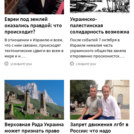
Евреи под землей
Украинско-
оказались правдой: что
палестинская
происходит?
солидарность возможна
В отношении к Израилю и всем,
После событий 7 октября в
что с ним связано, происходят
Израиле немалая часть
тектонические сдвиги во всем в
украинского общества заняла
мире и н......
откровенно просионистск......
10 ЯНВАРЯ'2024
3 ЯНВАРЯ'2024
Верховная Рада Украина
Запрет движения лгбт в
может признать право
России: что надо