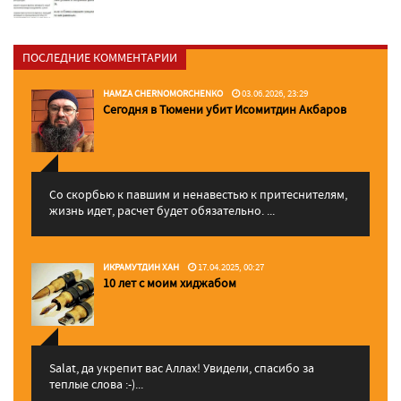
ПОСЛЕДНИЕ КОММЕНТАРИИ
HAMZA CHERNOMORCHENKO
03.06.2026, 23:29
Сегодня в Тюмени убит Исомитдин Акбаров
Со скорбью к павшим и ненавестью к притеснителям,
жизнь идет, расчет будет обязательно. ...
ИКРАМУТДИН ХАН
17.04.2025, 00:27
10 лет с моим хиджабом
Salat, да укрепит вас Аллаx! Увидели, спасибо за
теплые слова :-)...