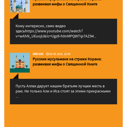
pазвеивая мифы о Священной Книге
Кому интересно, само видео
здесьhttps://www.youtube.com/watch?
v=wAhN_UEuojU&lc=Ugz6-h0nMPQWTip7AZ94...
KRR AKK
09.06.2024, 18:56
Русские мусульмане на страже Корана:
pазвеивая мифы о Священной Книге
Пусть Аллах дарует нашим братьям лучшее месть в
раю. Не только Али и Иса стоят за этими прекрасными
...