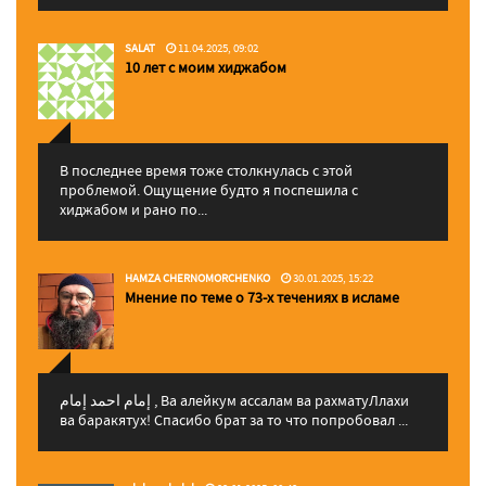
SALAT
11.04.2025, 09:02
10 лет с моим хиджабом
В последнее время тоже столкнулась с этой
проблемой. Ощущение будто я поспешила с
хиджабом и рано по...
HAMZA CHERNOMORCHENKO
30.01.2025, 15:22
Мнение по теме о 73-х течениях в исламе
إمام احمد إمام , Ва алейкум ассалам ва рахматуЛлахи
ва баракятух! Спасибо брат за то что попробовал ...