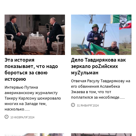
Эта история
Дело Тавдирякова как
показывает, что надо
зеркало роZийских
бороться за свою
муZульман
историю
Отвечая Расулу Тавдирякову на
его обвинения Асламбека
Интервью Путина
Эжаева в том, что тот
американскому журналисту
поплатился за несоблюде......
Такеру Карлсону шокировало
многих на Западе тем,
31 ЯНВАРЯ'2024
насколько......
10 ФЕВРАЛЯ'2024