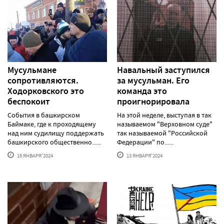
Мусульмане
Навальный заступился
сопротивляются.
за мусульман. Его
Ходорковского это
команда это
беспокоит
проигнорировала
События в башкирском
На этой неделе, выступая в так
Баймаке, где к проходящему
называемом "Верховном суде"
над ним судилищу поддержать
так называемой "Российской
башкирского общественно......
Федерации" по......
16 ЯНВАРЯ'2024
13 ЯНВАРЯ'2024