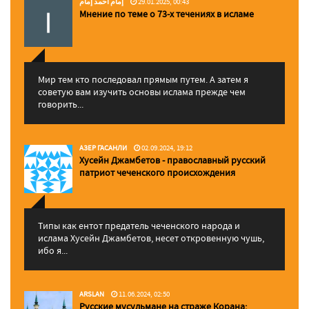
إمام احمد إمام
29.01.2025, 00:43
Мнение по теме о 73-х течениях в исламе
Мир тем кто последовал прямым путем. А затем я
советую вам изучить основы ислама прежде чем
говорить...
АЗЕР ГАСАНЛИ
02.09.2024, 19:12
Хусейн Джамбетов - православный русский
патриот чеченского происхождения
Типы как ентот предатель чеченского народа и
ислама Хусейн Джамбетов, несет откровенную чушь,
ибо я...
ARSLAN
11.06.2024, 02:50
Русские мусульмане на страже Корана: