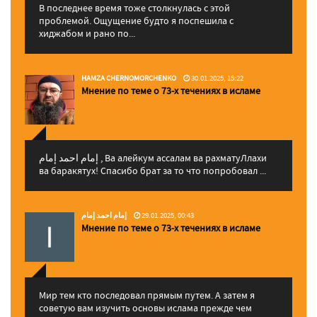
В последнее время тоже столкнулась с этой
проблемой. Ощущение будто я поспешила с
хиджабом и рано по...
HAMZA CHERNOMORCHENKO
30.01.2025, 15:22
Мнение по теме о 73-х течениях в исламе
إمام احمد إمام , Ва алейкум ассалам ва рахматуЛлахи
ва баракятух! Спасибо брат за то что попробовал ...
إمام احمد إمام
29.01.2025, 00:43
Мнение по теме о 73-х течениях в исламе
Мир тем кто последовал прямым путем. А затем я
советую вам изучить основы ислама прежде чем