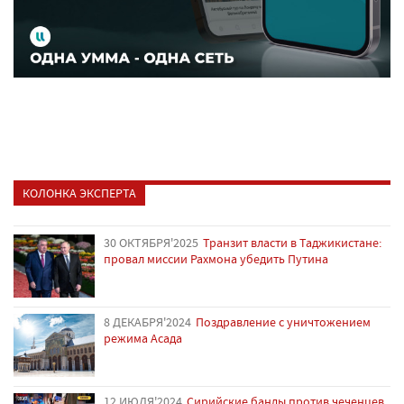
КОЛОНКА ЭКСПЕРТА
30 ОКТЯБРЯ'2025
Транзит власти в Таджикистане:
провал миссии Рахмона убедить Путина
8 ДЕКАБРЯ'2024
Поздравление с уничтожением
режима Асада
12 ИЮЛЯ'2024
Сирийские банды против чеченцев