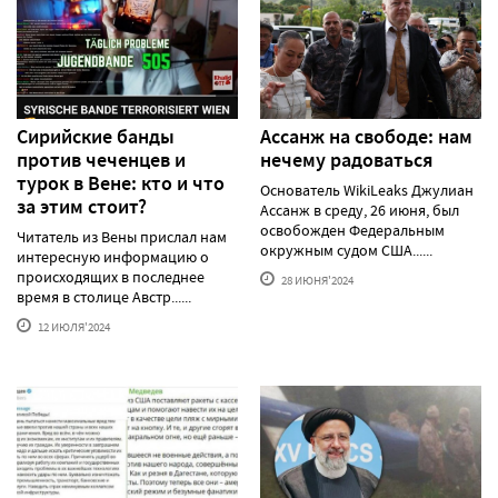
Сирийские банды
Ассанж на свободе: нам
против чеченцев и
нечему радоваться
турок в Вене: кто и что
Основатель WikiLeaks Джулиан
за этим стоит?
Ассанж в среду, 26 июня, был
освобожден Федеральным
Читатель из Вены прислал нам
окружным судом США......
интересную информацию о
происходящих в последнее
28 ИЮНЯ'2024
время в столице Австр......
12 ИЮЛЯ'2024