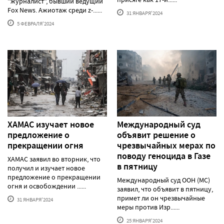
"журналист", бывший ведущий
Fox News. Ажиотаж среди z-......
31 ЯНВАРЯ'2024
5 ФЕВРАЛЯ'2024
ХАМАС изучает новое
Международный суд
предложение о
объявит решение о
прекращении огня
чрезвычайных мерах по
поводу геноцида в Газе
ХАМАС заявил во вторник, что
в пятницу
получил и изучает новое
предложение о прекращении
Международный суд ООН (МС)
огня и освобождении ......
заявил, что объявит в пятницу,
примет ли он чрезвычайные
31 ЯНВАРЯ'2024
меры против Изр......
25 ЯНВАРЯ'2024