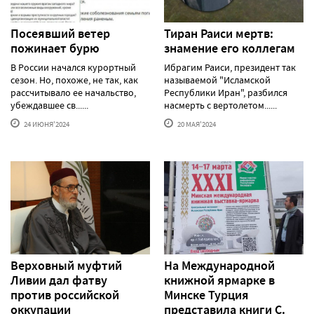
Посеявший ветер
Тиран Раиси мертв:
пожинает бурю
знамение его коллегам
В России начался курортный
Ибрагим Раиси, президент так
сезон. Но, похоже, не так, как
называемой "Исламской
рассчитывало ее начальство,
Республики Иран", разбился
убеждавшее св......
насмерть с вертолетом......
24 ИЮНЯ'2024
20 МАЯ'2024
Верховный муфтий
На Международной
Ливии дал фатву
книжной ярмарке в
против российской
Минске Турция
оккупации
представила книги С.