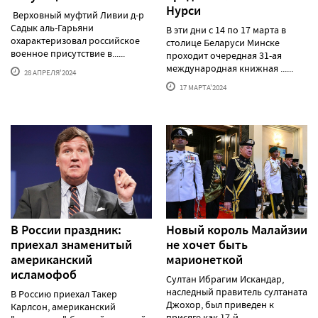
Нурси
Верховный муфтий Ливии д-р
Садык аль-Гарьяни
В эти дни с 14 по 17 марта в
охарактеризовал российское
столице Беларуси Минске
военное присутствие в......
проходит очередная 31-ая
международная книжная ......
28 АПРЕЛЯ'2024
17 МАРТА'2024
В России праздник:
Новый король Малайзии
приехал знаменитый
не хочет быть
американский
марионеткой
исламофоб
Султан Ибрагим Искандар,
наследный правитель султаната
В Россию приехал Такер
Джохор, был приведен к
Карлсон, американский
присяге как 17-й......