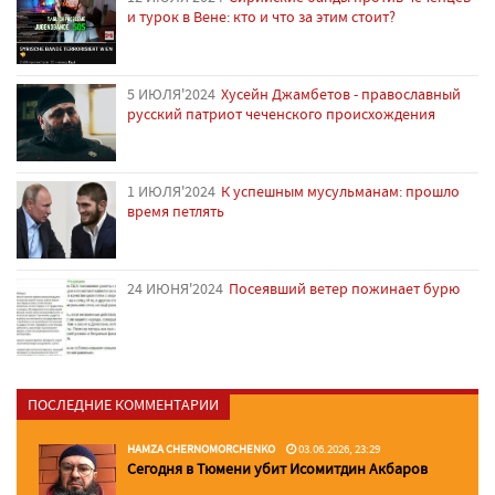
и турок в Вене: кто и что за этим стоит?
5 ИЮЛЯ'2024
Хусейн Джамбетов - православный
русский патриот чеченского происхождения
1 ИЮЛЯ'2024
К успешным мусульманам: прошло
время петлять
24 ИЮНЯ'2024
Посеявший ветер пожинает бурю
ПОСЛЕДНИЕ КОММЕНТАРИИ
HAMZA CHERNOMORCHENKO
03.06.2026, 23:29
Сегодня в Тюмени убит Исомитдин Акбаров