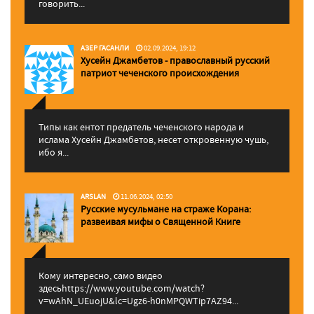
говорить...
АЗЕР ГАСАНЛИ
02.09.2024, 19:12
Хусейн Джамбетов - православный русский
патриот чеченского происхождения
Типы как ентот предатель чеченского народа и
ислама Хусейн Джамбетов, несет откровенную чушь,
ибо я...
ARSLAN
11.06.2024, 02:50
Русские мусульмане на страже Корана:
pазвеивая мифы о Священной Книге
Кому интересно, само видео
здесьhttps://www.youtube.com/watch?
v=wAhN_UEuojU&lc=Ugz6-h0nMPQWTip7AZ94...