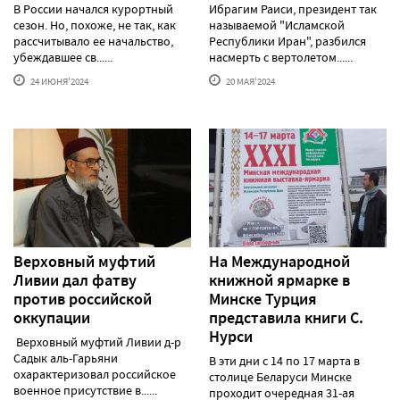
В России начался курортный
Ибрагим Раиси, президент так
сезон. Но, похоже, не так, как
называемой "Исламской
рассчитывало ее начальство,
Республики Иран", разбился
убеждавшее св......
насмерть с вертолетом......
24 ИЮНЯ'2024
20 МАЯ'2024
Верховный муфтий
На Международной
Ливии дал фатву
книжной ярмарке в
против российской
Минске Турция
оккупации
представила книги С.
Нурси
Верховный муфтий Ливии д-р
Садык аль-Гарьяни
В эти дни с 14 по 17 марта в
охарактеризовал российское
столице Беларуси Минске
военное присутствие в......
проходит очередная 31-ая