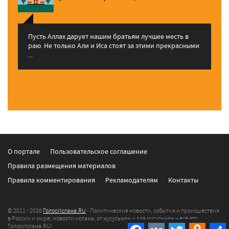
Пусть Аллах дарует нашим братьям лучшее месть в
раю. Не только Али и Иса стоят за этими прекрасными
...
О портале
Пользовательское соглашение
Правила размещения материалов
Правила комментирования
Рекламодателям
Контакты
© 2011 - 2026
ГолосИслама.RU
- Политические новости, события и происшествия
в России и мире, новости ислама, от мусульман и для мусульман – всё это
Facebook
VK
Twitter
Odnokla
ГолосИслама.RU!