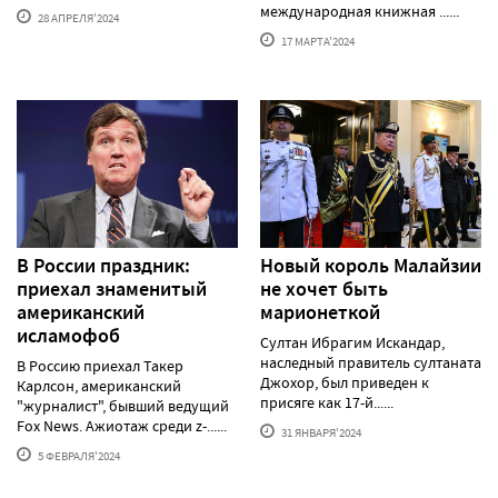
международная книжная ......
28 АПРЕЛЯ'2024
17 МАРТА'2024
В России праздник:
Новый король Малайзии
приехал знаменитый
не хочет быть
американский
марионеткой
исламофоб
Султан Ибрагим Искандар,
наследный правитель султаната
В Россию приехал Такер
Джохор, был приведен к
Карлсон, американский
присяге как 17-й......
"журналист", бывший ведущий
Fox News. Ажиотаж среди z-......
31 ЯНВАРЯ'2024
5 ФЕВРАЛЯ'2024