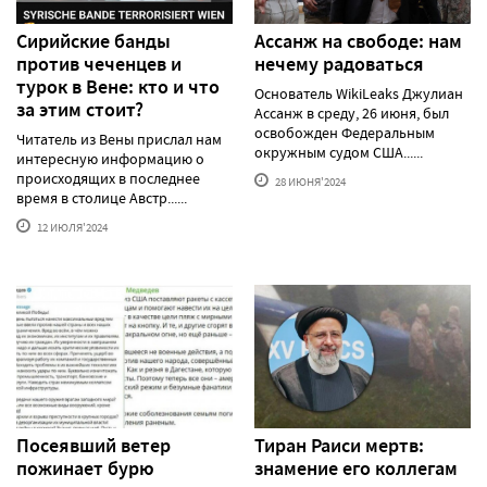
Сирийские банды
Ассанж на свободе: нам
против чеченцев и
нечему радоваться
турок в Вене: кто и что
Основатель WikiLeaks Джулиан
за этим стоит?
Ассанж в среду, 26 июня, был
освобожден Федеральным
Читатель из Вены прислал нам
окружным судом США......
интересную информацию о
происходящих в последнее
28 ИЮНЯ'2024
время в столице Австр......
12 ИЮЛЯ'2024
Посеявший ветер
Тиран Раиси мертв:
пожинает бурю
знамение его коллегам