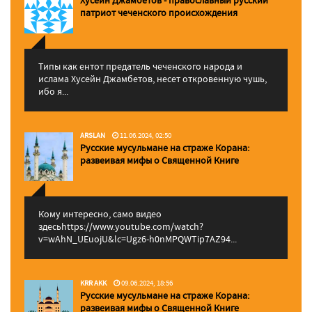
Хусейн Джамбетов - православный русский
патриот чеченского происхождения
Типы как ентот предатель чеченского народа и
ислама Хусейн Джамбетов, несет откровенную чушь,
ибо я...
ARSLAN
11.06.2024, 02:50
Русские мусульмане на страже Корана:
pазвеивая мифы о Священной Книге
Кому интересно, само видео
здесьhttps://www.youtube.com/watch?
v=wAhN_UEuojU&lc=Ugz6-h0nMPQWTip7AZ94...
KRR AKK
09.06.2024, 18:56
Русские мусульмане на страже Корана:
pазвеивая мифы о Священной Книге