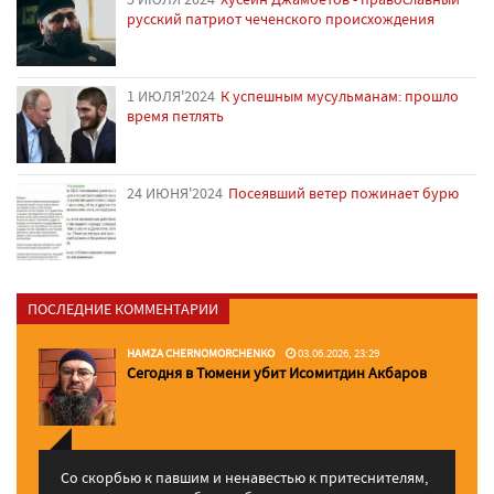
русский патриот чеченского происхождения
1 ИЮЛЯ'2024
К успешным мусульманам: прошло
время петлять
24 ИЮНЯ'2024
Посеявший ветер пожинает бурю
ПОСЛЕДНИЕ КОММЕНТАРИИ
HAMZA CHERNOMORCHENKO
03.06.2026, 23:29
Сегодня в Тюмени убит Исомитдин Акбаров
Со скорбью к павшим и ненавестью к притеснителям,