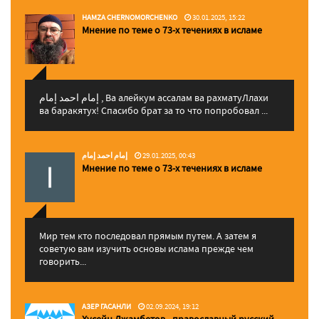
HAMZA CHERNOMORCHENKO
30.01.2025, 15:22
Мнение по теме о 73-х течениях в исламе
إمام احمد إمام , Ва алейкум ассалам ва рахматуЛлахи
ва баракятух! Спасибо брат за то что попробовал ...
إمام احمد إمام
29.01.2025, 00:43
Мнение по теме о 73-х течениях в исламе
Мир тем кто последовал прямым путем. А затем я
советую вам изучить основы ислама прежде чем
говорить...
АЗЕР ГАСАНЛИ
02.09.2024, 19:12