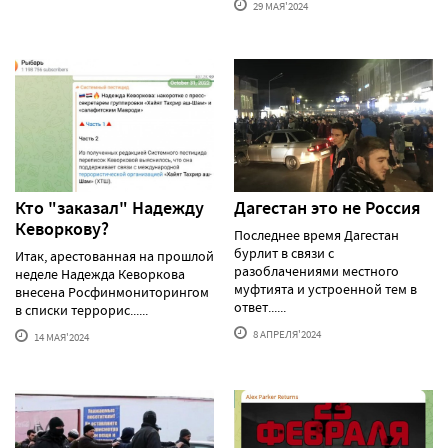
29 МАЯ'2024
Кто "заказал" Надежду
Дагестан это не Россия
Кеворкову?
Последнее время Дагестан
бурлит в связи с
Итак, арестованная на прошлой
разоблачениями местного
неделе Надежда Кеворкова
муфтията и устроенной тем в
внесена Росфинмониторингом
ответ......
в списки террорис......
8 АПРЕЛЯ'2024
14 МАЯ'2024