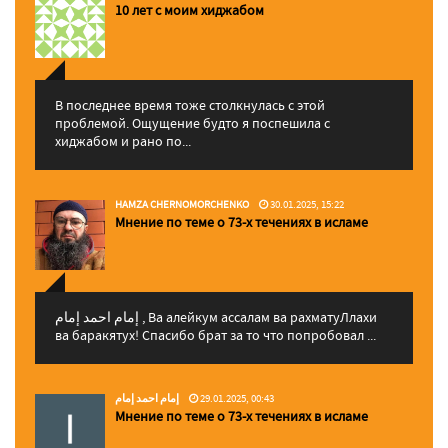
10 лет с моим хиджабом
В последнее время тоже столкнулась с этой
проблемой. Ощущение будто я поспешила с
хиджабом и рано по...
HAMZA CHERNOMORCHENKO
30.01.2025, 15:22
Мнение по теме о 73-х течениях в исламе
إمام احمد إمام , Ва алейкум ассалам ва рахматуЛлахи
ва баракятух! Спасибо брат за то что попробовал ...
إمام احمد إمام
29.01.2025, 00:43
Мнение по теме о 73-х течениях в исламе