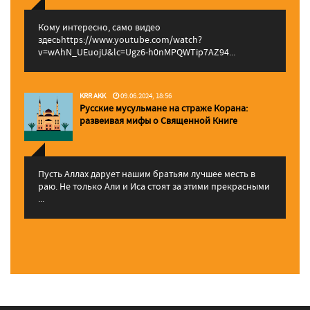
Кому интересно, само видео
здесьhttps://www.youtube.com/watch?
v=wAhN_UEuojU&lc=Ugz6-h0nMPQWTip7AZ94...
KRR AKK
09.06.2024, 18:56
Русские мусульмане на страже Корана:
pазвеивая мифы о Священной Книге
Пусть Аллах дарует нашим братьям лучшее месть в
раю. Не только Али и Иса стоят за этими прекрасными
...