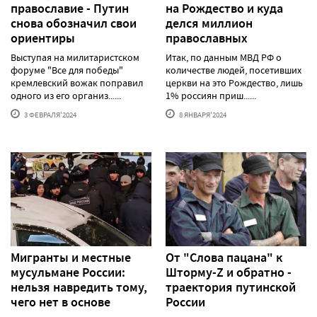
православие - Путин
на Рождество и куда
снова обозначил свои
делся миллион
ориентиры
православных
Выступая на милитаристском
Итак, по данным МВД РФ о
форуме "Все для победы"
количестве людей, посетивших
кремлевский вожак поправил
церкви на это Рождество, лишь
одного из его организ......
1% россиян приш......
3 ФЕВРАЛЯ'2024
8 ЯНВАРЯ'2024
Мигранты и местные
От "Слова пацана" к
мусульмане России:
Шторму-Z и обратно -
нельзя навредить тому,
траектория путинской
чего нет в основе
России