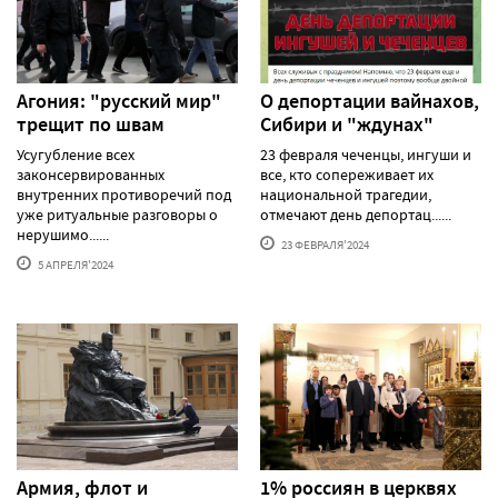
Агония: "русский мир"
О депортации вайнахов,
трещит по швам
Сибири и "ждунах"
Усугубление всех
23 февраля чеченцы, ингуши и
законсервированных
все, кто сопереживает их
внутренних противоречий под
национальной трагедии,
уже ритуальные разговоры о
отмечают день депортац......
нерушимо......
23 ФЕВРАЛЯ'2024
5 АПРЕЛЯ'2024
Армия, флот и
1% россиян в церквях