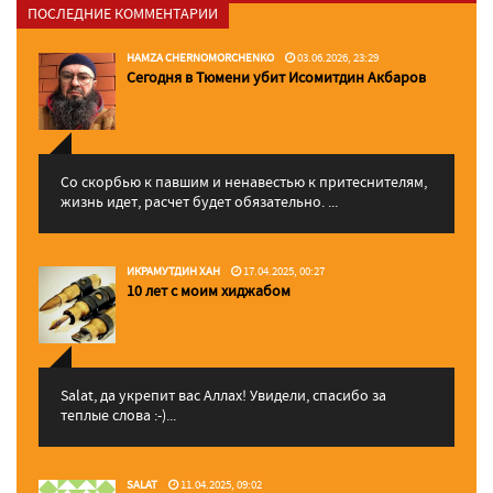
ПОСЛЕДНИЕ КОММЕНТАРИИ
HAMZA CHERNOMORCHENKO
03.06.2026, 23:29
Сегодня в Тюмени убит Исомитдин Акбаров
Со скорбью к павшим и ненавестью к притеснителям,
жизнь идет, расчет будет обязательно. ...
ИКРАМУТДИН ХАН
17.04.2025, 00:27
10 лет с моим хиджабом
Salat, да укрепит вас Аллаx! Увидели, спасибо за
теплые слова :-)...
SALAT
11.04.2025, 09:02