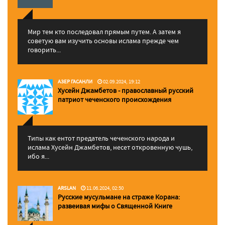
Мир тем кто последовал прямым путем. А затем я
советую вам изучить основы ислама прежде чем
говорить...
АЗЕР ГАСАНЛИ
02.09.2024, 19:12
Хусейн Джамбетов - православный русский
патриот чеченского происхождения
Типы как ентот предатель чеченского народа и
ислама Хусейн Джамбетов, несет откровенную чушь,
ибо я...
ARSLAN
11.06.2024, 02:50
Русские мусульмане на страже Корана:
pазвеивая мифы о Священной Книге