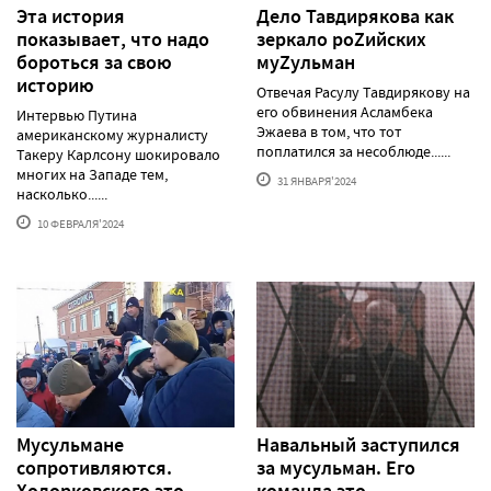
Эта история
Дело Тавдирякова как
показывает, что надо
зеркало роZийских
бороться за свою
муZульман
историю
Отвечая Расулу Тавдирякову на
его обвинения Асламбека
Интервью Путина
Эжаева в том, что тот
американскому журналисту
поплатился за несоблюде......
Такеру Карлсону шокировало
многих на Западе тем,
31 ЯНВАРЯ'2024
насколько......
10 ФЕВРАЛЯ'2024
Мусульмане
Навальный заступился
сопротивляются.
за мусульман. Его
Ходорковского это
команда это