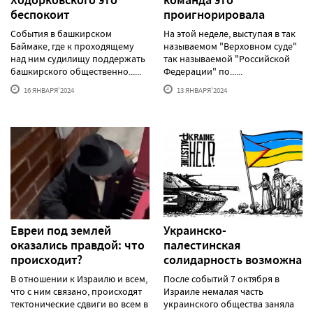
беспокоит
проигнорировала
События в башкирском
На этой неделе, выступая в так
Баймаке, где к проходящему
называемом "Верховном суде"
над ним судилищу поддержать
так называемой "Российской
башкирского общественно......
Федерации" по......
16 ЯНВАРЯ'2024
13 ЯНВАРЯ'2024
Евреи под землей
Украинско-
оказались правдой: что
палестинская
происходит?
солидарность возможна
В отношении к Израилю и всем,
После событий 7 октября в
что с ним связано, происходят
Израиле немалая часть
тектонические сдвиги во всем в
украинского общества заняла