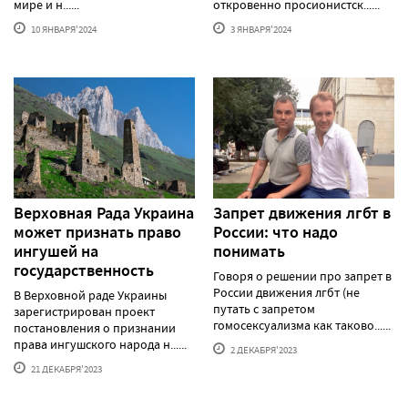
мире и н......
откровенно просионистск......
10 ЯНВАРЯ'2024
3 ЯНВАРЯ'2024
Верховная Рада Украина
Запрет движения лгбт в
может признать право
России: что надо
ингушей на
понимать
государственность
Говоря о решении про запрет в
России движения лгбт (не
В Верховной раде Украины
путать с запретом
зарегистрирован проект
гомосексуализма как таково......
постановления о признании
права ингушского народа н......
2 ДЕКАБРЯ'2023
21 ДЕКАБРЯ'2023