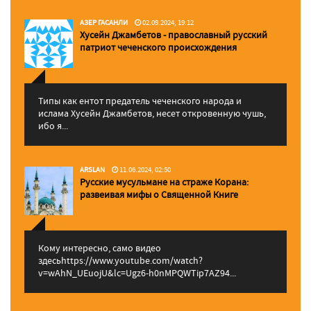
АЗЕР ГАСАНЛИ
02.09.2024, 19:12
Хусейн Джамбетов - православный русский
патриот чеченского происхождения
Типы как ентот предатель чеченского народа и
ислама Хусейн Джамбетов, несет откровенную чушь,
ибо я...
ARSLAN
11.06.2024, 02:50
Русские мусульмане на страже Корана:
pазвеивая мифы о Священной Книге
Кому интересно, само видео
здесьhttps://www.youtube.com/watch?
v=wAhN_UEuojU&lc=Ugz6-h0nMPQWTip7AZ94...