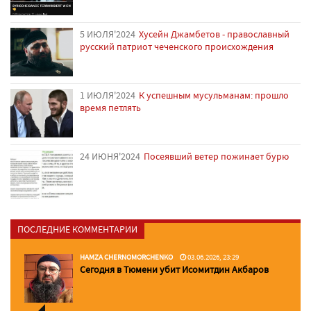
5 ИЮЛЯ'2024
Хусейн Джамбетов - православный
русский патриот чеченского происхождения
1 ИЮЛЯ'2024
К успешным мусульманам: прошло
время петлять
24 ИЮНЯ'2024
Посеявший ветер пожинает бурю
ПОСЛЕДНИЕ КОММЕНТАРИИ
HAMZA CHERNOMORCHENKO
03.06.2026, 23:29
Сегодня в Тюмени убит Исомитдин Акбаров