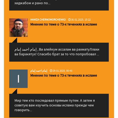
хиджабом и рано по...
HAMZA CHERNOMORCHENKO
30.01.2025, 15:22
Мнение по теме о 73-х течениях в исламе
إمام احمد إمام , Ва алейкум ассалам ва рахматуЛлахи
ва баракятух! Спасибо брат за то что попробовал ...
إمام احمد إمام
29.01.2025, 00:43
Мнение по теме о 73-х течениях в исламе
Мир тем кто последовал прямым путем. А затем я
советую вам изучить основы ислама прежде чем
говорить...