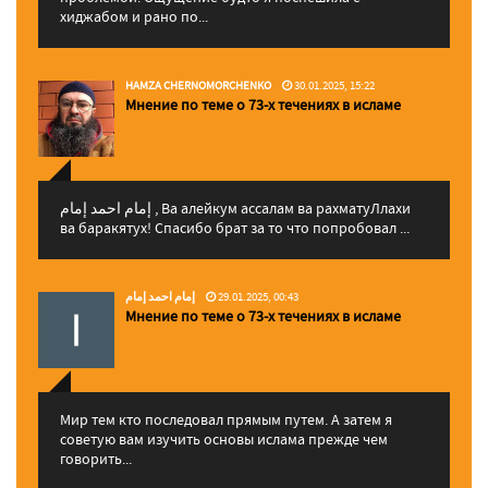
хиджабом и рано по...
HAMZA CHERNOMORCHENKO
30.01.2025, 15:22
Мнение по теме о 73-х течениях в исламе
إمام احمد إمام , Ва алейкум ассалам ва рахматуЛлахи
ва баракятух! Спасибо брат за то что попробовал ...
إمام احمد إمام
29.01.2025, 00:43
Мнение по теме о 73-х течениях в исламе
Мир тем кто последовал прямым путем. А затем я
советую вам изучить основы ислама прежде чем
говорить...