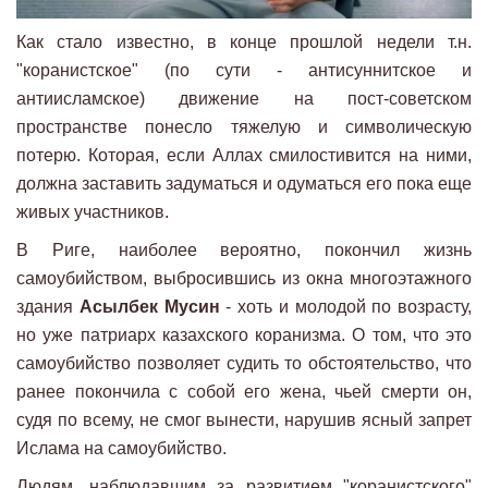
Как стало известно, в конце прошлой недели т.н.
"коранистское" (по сути - антисуннитское и
антиисламское) движение на пост-советском
пространстве понесло тяжелую и символическую
потерю. Которая, если Аллах смилостивится на ними,
должна заставить задуматься и одуматься его пока еще
живых участников.
В Риге, наиболее вероятно, покончил жизнь
самоубийством, выбросившись из окна многоэтажного
здания
Асылбек Мусин
- хоть и молодой по возрасту,
но уже патриарх казахского коранизма. О том, что это
самоубийство позволяет судить то обстоятельство, что
ранее покончила с собой его жена, чьей смерти он,
судя по всему, не смог вынести, нарушив ясный запрет
Ислама на самоубийство.
Людям, наблюдавшим за развитием "коранистского"