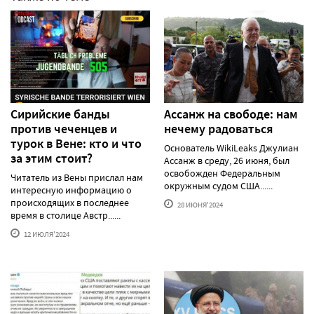
Сирийские банды
Ассанж на свободе: нам
против чеченцев и
нечему радоваться
турок в Вене: кто и что
Основатель WikiLeaks Джулиан
за этим стоит?
Ассанж в среду, 26 июня, был
освобожден Федеральным
Читатель из Вены прислал нам
окружным судом США......
интересную информацию о
происходящих в последнее
28 ИЮНЯ'2024
время в столице Австр......
12 ИЮЛЯ'2024