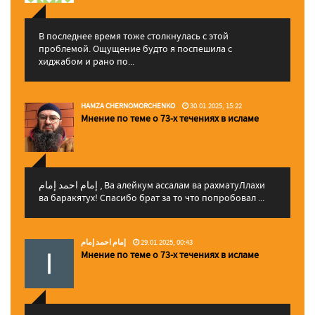
В последнее время тоже столкнулась с этой
проблемой. Ощущение будто я поспешила с
хиджабом и рано по...
HAMZA CHERNOMORCHENKO
30.01.2025, 15:22
Мнение по теме о 73-х течениях в исламе
إمام احمد إمام , Ва алейкум ассалам ва рахматуЛлахи
ва баракятух! Спасибо брат за то что попробовал ...
إمام احمد إمام
29.01.2025, 00:43
Мнение по теме о 73-х течениях в исламе