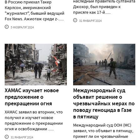
наследный правитель султаната
В Россию приехал Такер
Джохор, был приведен к
Карлсон, американский
присяге как 17-й......
"журналист", бывший ведущий
Fox News. Ажиотаж среди z-......
31 ЯНВАРЯ'2024
5 ФЕВРАЛЯ'2024
ХАМАС изучает новое
Международный суд
предложение о
объявит решение о
прекращении огня
чрезвычайных мерах по
поводу геноцида в Газе
ХАМАС заявил во вторник, что
в пятницу
получил и изучает новое
предложение о прекращении
Международный суд ООН (МС)
огня и освобождении ......
заявил, что объявит в пятницу,
примет ли он чрезвычайные
31 ЯНВАРЯ'2024