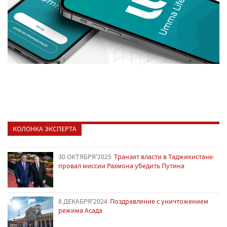
КОЛОНКА ЭКСПЕРТА
30 ОКТЯБРЯ'2025
Транзит власти в Таджикистане:
провал миссии Рахмона убедить Путина
8 ДЕКАБРЯ'2024
Поздравление с уничтожением
режима Асада