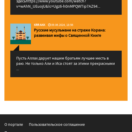
здесьhttps://www.youtube.com/watch?
v=wAhN_UEuojU&lc=Ugz6-h0nMPQWTip7AZ94...
KRR AKK
09.06.2024, 18:56
Русские мусульмане на страже Корана:
pазвеивая мифы о Священной Книге
Пусть Аллах дарует нашим братьям лучшее месть в
раю. Не только Али и Иса стоят за этими прекрасными
...
О портале
Пользовательское соглашение