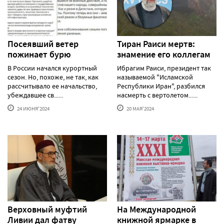
Посеявший ветер
Тиран Раиси мертв:
пожинает бурю
знамение его коллегам
В России начался курортный
Ибрагим Раиси, президент так
сезон. Но, похоже, не так, как
называемой "Исламской
рассчитывало ее начальство,
Республики Иран", разбился
убеждавшее св......
насмерть с вертолетом......
24 ИЮНЯ'2024
20 МАЯ'2024
Верховный муфтий
На Международной
Ливии дал фатву
книжной ярмарке в