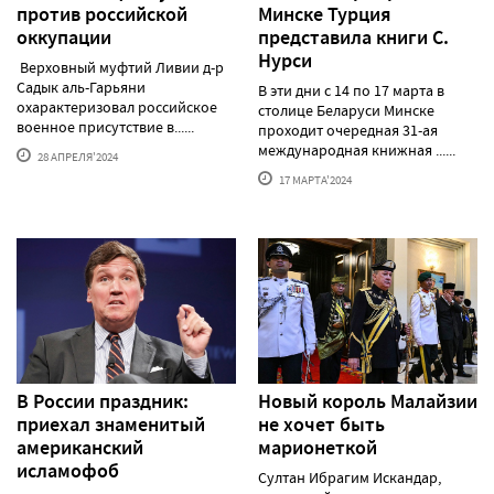
против российской
Минске Турция
оккупации
представила книги С.
Нурси
Верховный муфтий Ливии д-р
Садык аль-Гарьяни
В эти дни с 14 по 17 марта в
охарактеризовал российское
столице Беларуси Минске
военное присутствие в......
проходит очередная 31-ая
международная книжная ......
28 АПРЕЛЯ'2024
17 МАРТА'2024
В России праздник:
Новый король Малайзии
приехал знаменитый
не хочет быть
американский
марионеткой
исламофоб
Султан Ибрагим Искандар,