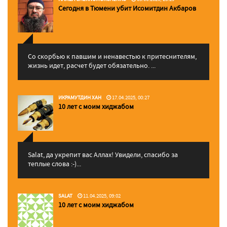
Сегодня в Тюмени убит Исомитдин Акбаров
Со скорбью к павшим и ненавестью к притеснителям,
жизнь идет, расчет будет обязательно. ...
ИКРАМУТДИН ХАН
17.04.2025, 00:27
10 лет с моим хиджабом
Salat, да укрепит вас Аллаx! Увидели, спасибо за
теплые слова :-)...
SALAT
11.04.2025, 09:02
10 лет с моим хиджабом