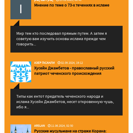
Мнение по теме о 73-х течениях в исламе
Мир тем кто последовал прямым путем. А затем я
советую вам изучить основы ислама прежде чем
говорить...
АЗЕР ГАСАНЛИ
02.09.2024, 19:12
Хусейн Джамбетов - православный русский
патриот чеченского происхождения
Типы как ентот предатель чеченского народа и
ислама Хусейн Джамбетов, несет откровенную чушь,
ибо я...
ARSLAN
11.06.2024, 02:50
Русские мусульмане на страже Корана: