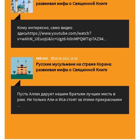
pазвеивая мифы о Священной Книге
Кому интересно, само видео
здесьhttps://www.youtube.com/watch?
v=wAhN_UEuojU&lc=Ugz6-h0nMPQWTip7AZ94...
KRR AKK
09.06.2024, 18:56
Русские мусульмане на страже Корана:
pазвеивая мифы о Священной Книге
Пусть Аллах дарует нашим братьям лучшее месть в
раю. Не только Али и Иса стоят за этими прекрасными
...