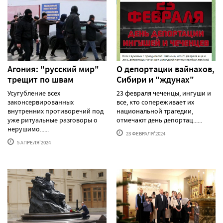
Агония: "русский мир"
О депортации вайнахов,
трещит по швам
Сибири и "ждунах"
Усугубление всех
23 февраля чеченцы, ингуши и
законсервированных
все, кто сопереживает их
внутренних противоречий под
национальной трагедии,
уже ритуальные разговоры о
отмечают день депортац......
нерушимо......
23 ФЕВРАЛЯ'2024
5 АПРЕЛЯ'2024