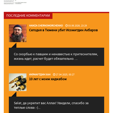
ПОСЛЕДНИЕ КОММЕНТАРИИ
HAMZA CHERNOMORCHENKO
03.06.2026, 23:29
Сегодня в Тюмени убит Исомитдин Акбаров
Со скорбью к павшим и ненавестью к притеснителям,
жизнь идет, расчет будет обязательно. ...
ИКРАМУТДИН ХАН
17.04.2025, 00:27
10 лет с моим хиджабом
Salat, да укрепит вас Аллаx! Увидели, спасибо за
теплые слова :-)...