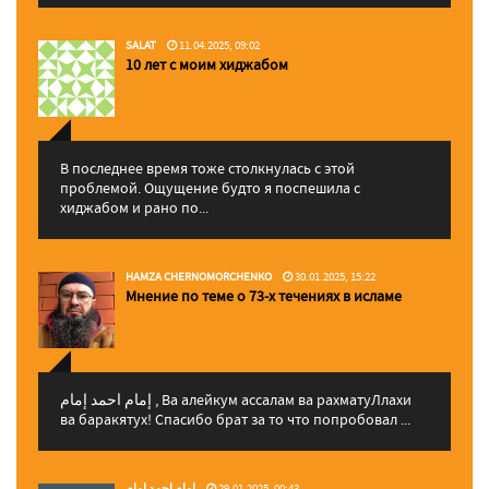
SALAT
11.04.2025, 09:02
10 лет с моим хиджабом
В последнее время тоже столкнулась с этой
проблемой. Ощущение будто я поспешила с
хиджабом и рано по...
HAMZA CHERNOMORCHENKO
30.01.2025, 15:22
Мнение по теме о 73-х течениях в исламе
إمام احمد إمام , Ва алейкум ассалам ва рахматуЛлахи
ва баракятух! Спасибо брат за то что попробовал ...
إمام احمد إمام
29.01.2025, 00:43