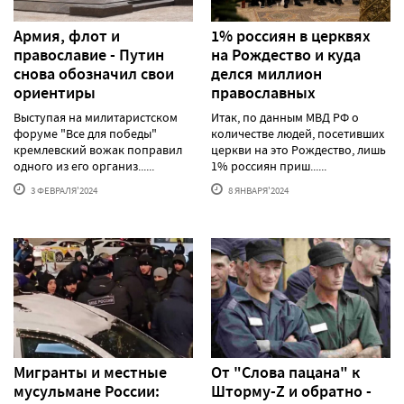
Армия, флот и
1% россиян в церквях
православие - Путин
на Рождество и куда
снова обозначил свои
делся миллион
ориентиры
православных
Выступая на милитаристском
Итак, по данным МВД РФ о
форуме "Все для победы"
количестве людей, посетивших
кремлевский вожак поправил
церкви на это Рождество, лишь
одного из его организ......
1% россиян приш......
3 ФЕВРАЛЯ'2024
8 ЯНВАРЯ'2024
Мигранты и местные
От "Слова пацана" к
мусульмане России:
Шторму-Z и обратно -