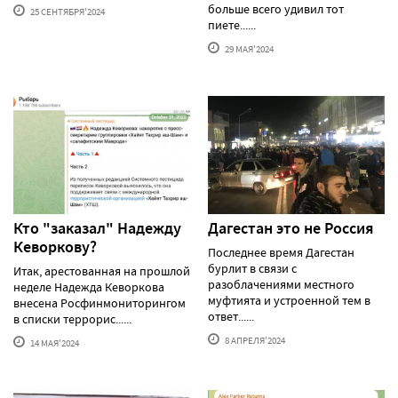
больше всего удивил тот
25 СЕНТЯБРЯ'2024
пиете......
29 МАЯ'2024
Кто "заказал" Надежду
Дагестан это не Россия
Кеворкову?
Последнее время Дагестан
бурлит в связи с
Итак, арестованная на прошлой
разоблачениями местного
неделе Надежда Кеворкова
муфтията и устроенной тем в
внесена Росфинмониторингом
ответ......
в списки террорис......
8 АПРЕЛЯ'2024
14 МАЯ'2024