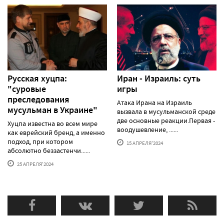
Русская хуцпа:
Иран - Израиль: суть
"суровые
игры
преследования
Атака Ирана на Израиль
мусульман в Украине"
вызвала в мусульманской среде
две основные реакции.Первая -
Хуцпа известна во всем мире
воодушевление, ......
как еврейский бренд, а именно
подход, при котором
15 АПРЕЛЯ'2024
абсолютно беззастенчи......
25 АПРЕЛЯ'2024