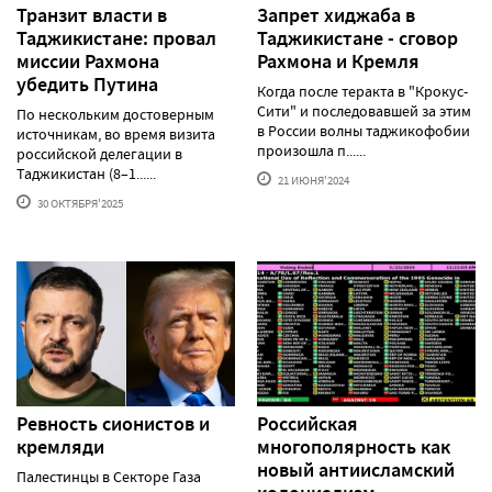
Транзит власти в
Запрет хиджаба в
Таджикистане: провал
Таджикистане - сговор
миссии Рахмона
Рахмона и Кремля
убедить Путина
Когда после теракта в "Крокус-
Сити" и последовавшей за этим
По нескольким достоверным
в России волны таджикофобии
источникам, во время визита
произошла п......
российской делегации в
Таджикистан (8–1......
21 ИЮНЯ'2024
30 ОКТЯБРЯ'2025
Ревность сионистов и
Российская
кремляди
многополярность как
новый антиисламский
Палестинцы в Секторе Газа