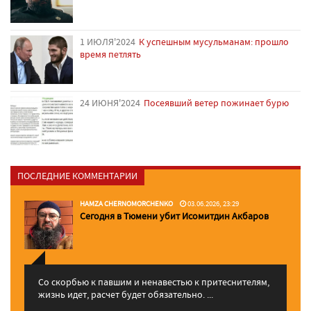
1 ИЮЛЯ'2024
К успешным мусульманам: прошло
время петлять
24 ИЮНЯ'2024
Посеявший ветер пожинает бурю
ПОСЛЕДНИЕ КОММЕНТАРИИ
HAMZA CHERNOMORCHENKO
03.06.2026, 23:29
Сегодня в Тюмени убит Исомитдин Акбаров
Со скорбью к павшим и ненавестью к притеснителям,
жизнь идет, расчет будет обязательно. ...