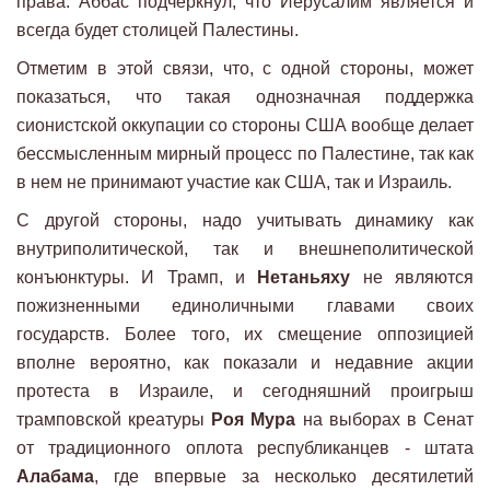
права. Аббас подчеркнул, что Иерусалим является и
всегда будет столицей Палестины.
Отметим в этой связи, что, с одной стороны, может
показаться, что такая однозначная поддержка
сионистской оккупации со стороны США вообще делает
бессмысленным мирный процесс по Палестине, так как
в нем не принимают участие как США, так и Израиль.
С другой стороны, надо учитывать динамику как
внутриполитической, так и внешнеполитической
конъюнктуры. И Трамп, и
Нетаньяху
не являются
пожизненными единоличными главами своих
государств. Более того, их смещение оппозицией
вполне вероятно, как показали и недавние акции
протеста в Израиле, и сегодняшний проигрыш
трамповской креатуры
Роя Мура
на выборах в Сенат
от традиционного оплота республиканцев - штата
Алабама
, где впервые за несколько десятилетий