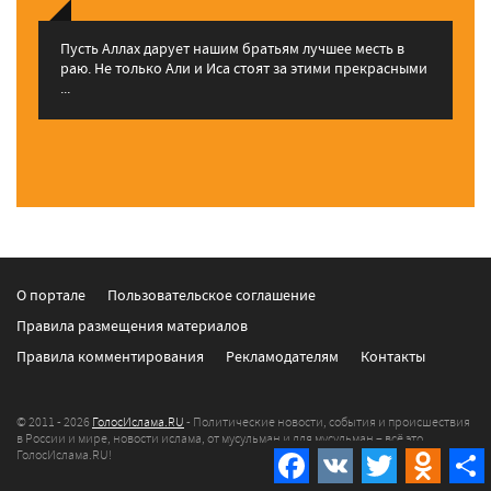
Пусть Аллах дарует нашим братьям лучшее месть в
раю. Не только Али и Иса стоят за этими прекрасными
...
О портале
Пользовательское соглашение
Правила размещения материалов
Правила комментирования
Рекламодателям
Контакты
© 2011 - 2026
ГолосИслама.RU
- Политические новости, события и происшествия
в России и мире, новости ислама, от мусульман и для мусульман – всё это
Facebook
VK
Twitter
Odnokla
ГолосИслама.RU!