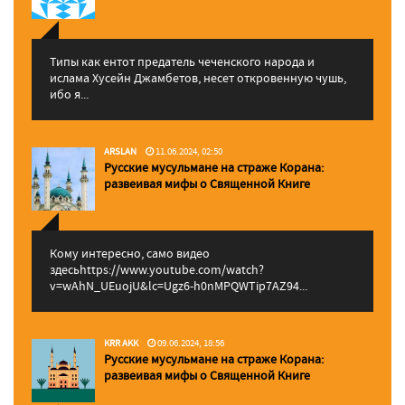
Типы как ентот предатель чеченского народа и
ислама Хусейн Джамбетов, несет откровенную чушь,
ибо я...
ARSLAN
11.06.2024, 02:50
Русские мусульмане на страже Корана:
pазвеивая мифы о Священной Книге
Кому интересно, само видео
здесьhttps://www.youtube.com/watch?
v=wAhN_UEuojU&lc=Ugz6-h0nMPQWTip7AZ94...
KRR AKK
09.06.2024, 18:56
Русские мусульмане на страже Корана:
pазвеивая мифы о Священной Книге