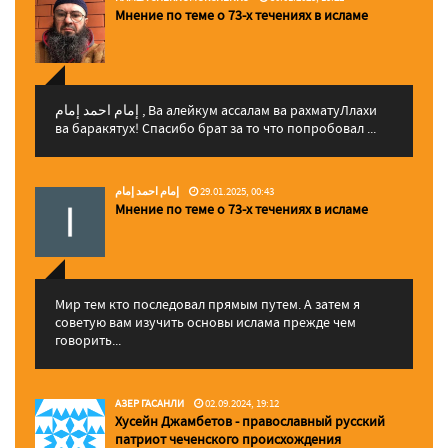
Мнение по теме о 73-х течениях в исламе
إمام احمد إمام , Ва алейкум ассалам ва рахматуЛлахи
ва баракятух! Спасибо брат за то что попробовал ...
إمام احمد إمام
29.01.2025, 00:43
Мнение по теме о 73-х течениях в исламе
Мир тем кто последовал прямым путем. А затем я
советую вам изучить основы ислама прежде чем
говорить...
АЗЕР ГАСАНЛИ
02.09.2024, 19:12
Хусейн Джамбетов - православный русский
патриот чеченского происхождения