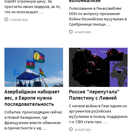
колониализм
платят огромную цену. За
просчеты своих лидеров, за то,
Голосование в Генассамблее
что их используют......
ООН по вопросу признания
бойни боснийских мусульман в
3 ИЮНЯ'2024
Сребренице геноци......
24 МАЯ'2024
Азербайджан набирает
Россия "перепутала"
вес, а Европе нужна
Палестину с Ливией
последовательность
С начала войны в Газе одним из
аргументов роZийских
События, происходящие сейчас
муZульман в пользу поддержки
в Новой Каледонии, где
т.н. СВО стала про......
французские власти обвинили
в причастности к ид......
10 МАЯ'2024