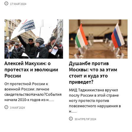
17 МАЯ'2024
Алексей Макуxин: о
Душанбе против
протестаx и эволюции
Москвы: что за этим
России
стоит и куда это
приведет?
От протестной России к
военной России: личное
МИД Таджикистана вручил
свидетельствоНачало?События
послу России в этой стране
начала 2010-х годов из н......
ноту протеста против
повсеместного нарушения в
3 МАЯ'2024
н......
30 АПРЕЛЯ'2024