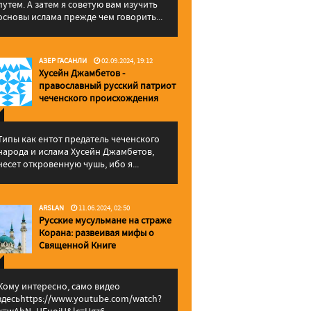
путем. А затем я советую вам изучить
основы ислама прежде чем говорить...
АЗЕР ГАСАНЛИ
02.09.2024, 19:12
Хусейн Джамбетов -
православный русский патриот
чеченского происхождения
Типы как ентот предатель чеченского
народа и ислама Хусейн Джамбетов,
несет откровенную чушь, ибо я...
ARSLAN
11.06.2024, 02:50
Русские мусульмане на страже
Корана: pазвеивая мифы о
Священной Книге
Кому интересно, само видео
здесьhttps://www.youtube.com/watch?