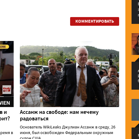
КОММЕНТИРОВАТЬ
م
в и
Ассанж на свободе: нам нечему
оит?
радоваться
Основатель WikiLeaks Джулиан Ассанж в среду, 26
ремя в
июня, был освобожден Федеральным окружным
судом США......