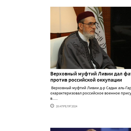
Верховный муфтий Ливии дал фа
против российской оккупации
Верховный муфтий Ливии д-р Садык аль-Га
охарактеризовал российское военное прис
в......
28 АПРЕЛЯ'2024