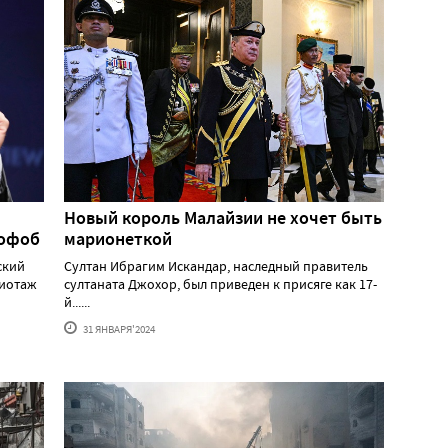
Новый король Малайзии не хочет быть
мофоб
марионеткой
ский
Султан Ибрагим Искандар, наследный правитель
жиотаж
султаната Джохор, был приведен к присяге как 17-
й......
31 ЯНВАРЯ'2024