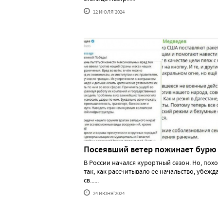
12 ИЮЛЯ'2024
Посеявший ветер пожинает бурю
В России начался курортный сезон. Но, похо
так, как рассчитывало ее начальство, убеж
св......
24 ИЮНЯ'2024