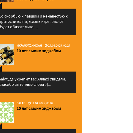
Со скорбью к павшим и ненавестью к
притеснителям, жизнь идет, расчет
будет обязательно. ...
ИКРАМУТДИН ХАН
17.04.2025, 00:27
10 лет с моим хиджабом
Salat, да укрепит вас Аллаx! Увидели,
спасибо за теплые слова :-)...
SALAT
11.04.2025, 09:02
10 лет с моим хиджабом