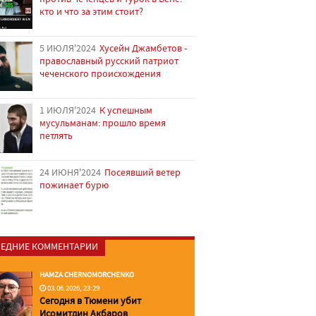
кто и что за этим стоит?
5 ИЮЛЯ'2024
Хусейн Джамбетов -
православный русский патриот
чеченского происхождения
1 ИЮЛЯ'2024
К успешным
мусульманам: прошло время
петлять
24 ИЮНЯ'2024
Посеявший ветер
пожинает бурю
ЕДНИЕ КОММЕНТАРИИ
HAMZA CHERNOMORCHENKO
03.06.2026, 23:29
Сегодня в Тюмени убит
Исомитдин Акбаров