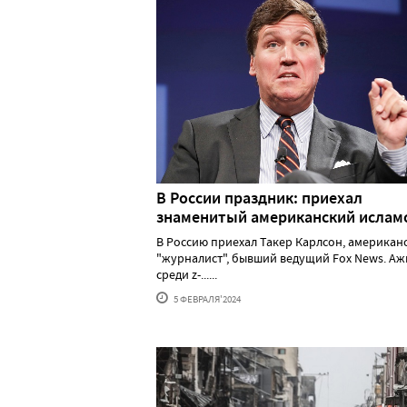
В России праздник: приехал
знаменитый американский исла
В Россию приехал Такер Карлсон, американ
"журналист", бывший ведущий Fox News. А
среди z-......
5 ФЕВРАЛЯ'2024