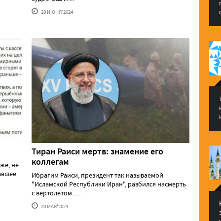
28 ИЮНЯ'2024
Тиран Раиси мертв: знамение его
коллегам
же, не
давшее
Ибрагим Раиси, президент так называемой
"Исламской Республики Иран", разбился насмерть
с вертолетом......
20 МАЯ'2024