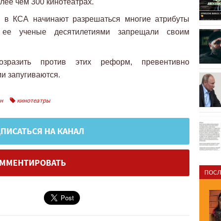
лее чем 300 кинотеатрах.
я в КСА начинают разрешаться многие атрибуты
е ее ученые десятилетиями запрещали своим
зразить против этих реформ, превентивно
и запугиваются.
н
кинотеатры
ПИСАТЬСЯ НА КАНАЛ
ММЕНТИРОВАТЬ
ПОСЛ