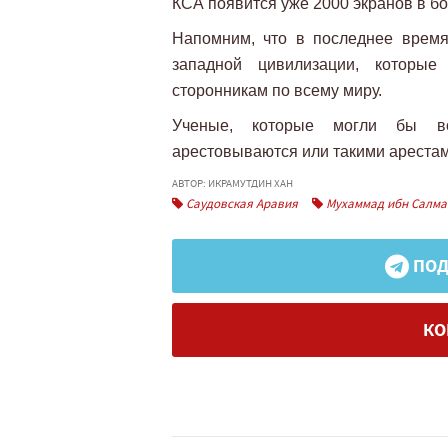
КСА появится уже 2000 экранов в бо
Напомним, что в последнее врем
западной цивилизации, которы
сторонникам по всему миру.
Ученые, которые могли бы во
арестовываются или такими арестам
АВТОР: ИКРАМУТДИН ХАН
Саудовская Аравия
Мухаммад ибн Салма
ПОД
КО