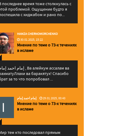
В последнее время тоже столкнулась с
этой проблемой. Ощущение будто я
поспешила с хиджабом и рано по...
HAMZA CHERNOMORCHENKO
30.01.2025, 15:22
Мнение по теме о 73-х течениях
в исламе
إمام احمد إما , Ва алейкум ассалам ва
рахматуЛлахи ва баракятух! Спасибо
брат за то что попробовал ...
إمام احمد إمام
29.01.2025, 00:43
Мнение по теме о 73-х течениях
в исламе
Мир тем кто последовал прямым