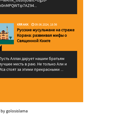
v=wAhN_UEuojU&lc=Ugz6-
h0nMPQWTip7AZ94...
KRR AKK
09.06.2024, 18:56
Русские мусульмане на страже
Корана: pазвеивая мифы о
Священной Книге
Пусть Аллах дарует нашим братьям
лучшее месть в раю. Не только Али и
Иса стоят за этими прекрасными ...
 by golosislama