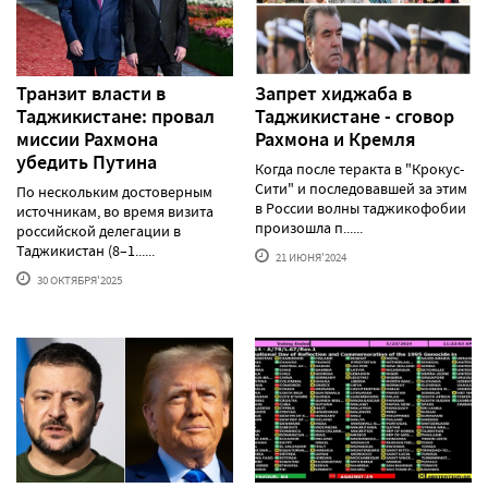
Транзит власти в
Запрет хиджаба в
Таджикистане: провал
Таджикистане - сговор
миссии Рахмона
Рахмона и Кремля
убедить Путина
Когда после теракта в "Крокус-
Сити" и последовавшей за этим
По нескольким достоверным
в России волны таджикофобии
источникам, во время визита
произошла п......
российской делегации в
Таджикистан (8–1......
21 ИЮНЯ'2024
30 ОКТЯБРЯ'2025