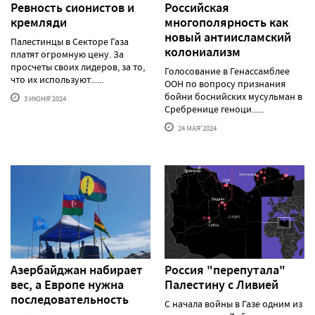
Ревность сионистов и
Российская
кремляди
многополярность как
новый антиисламский
Палестинцы в Секторе Газа
колониализм
платят огромную цену. За
просчеты своих лидеров, за то,
Голосование в Генассамблее
что их используют......
ООН по вопросу признания
бойни боснийских мусульман в
3 ИЮНЯ'2024
Сребренице геноци......
24 МАЯ'2024
Азербайджан набирает
Россия "перепутала"
вес, а Европе нужна
Палестину с Ливией
последовательность
С начала войны в Газе одним из