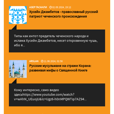
АЗЕР ГАСАНЛИ
02.09.2024, 19:12
Хусейн Джамбетов - православный русский
патриот чеченского происхождения
Типы как ентот предатель чеченского народа и
ислама Хусейн Джамбетов, несет откровенную чушь,
ибо я...
ARSLAN
11.06.2024, 02:50
Русские мусульмане на страже Корана:
pазвеивая мифы о Священной Книге
Кому интересно, само видео
здесьhttps://www.youtube.com/watch?
v=wAhN_UEuojU&lc=Ugz6-h0nMPQWTip7AZ94...