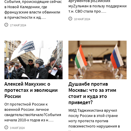
аргументов роZийских
События, происходящие сейчас
муZульман в пользу поддержки
в Новой Каледонии, где
т.н. СВО стала про......
французские власти обвинили
в причастности к ид......
10 МАЯ'2024
17 МАЯ'2024
Алексей Макуxин: о
Душанбе против
протестаx и эволюции
Москвы: что за этим
России
стоит и куда это
приведет?
От протестной России к
военной России: личное
МИД Таджикистана вручил
свидетельствоНачало?События
послу России в этой стране
начала 2010-х годов из н......
ноту протеста против
повсеместного нарушения в
3 МАЯ'2024