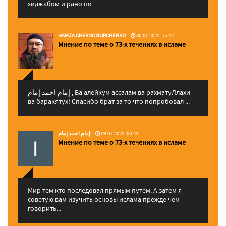
хиджабом и рано по...
HAMZA CHERNOMORCHENKO
30.01.2025, 15:22
Мнение по теме о 73-х течениях в исламе
إمام احمد إمام , Ва алейкум ассалам ва рахматуЛлахи
ва баракятух! Спасибо брат за то что попробовал ...
إمام احمد إمام
29.01.2025, 00:43
Мнение по теме о 73-х течениях в исламе
Мир тем кто последовал прямым путем. А затем я
советую вам изучить основы ислама прежде чем
говорить...