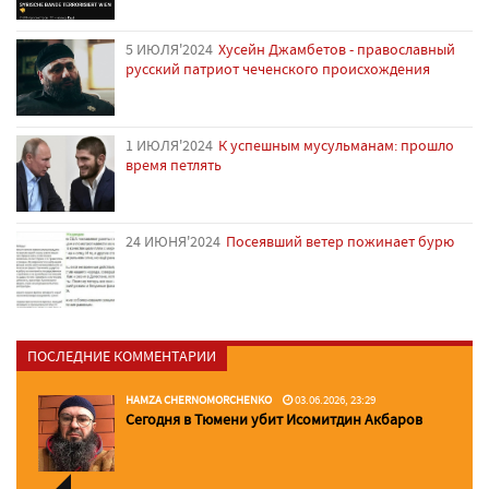
5 ИЮЛЯ'2024
Хусейн Джамбетов - православный
русский патриот чеченского происхождения
1 ИЮЛЯ'2024
К успешным мусульманам: прошло
время петлять
24 ИЮНЯ'2024
Посеявший ветер пожинает бурю
ПОСЛЕДНИЕ КОММЕНТАРИИ
HAMZA CHERNOMORCHENKO
03.06.2026, 23:29
Сегодня в Тюмени убит Исомитдин Акбаров