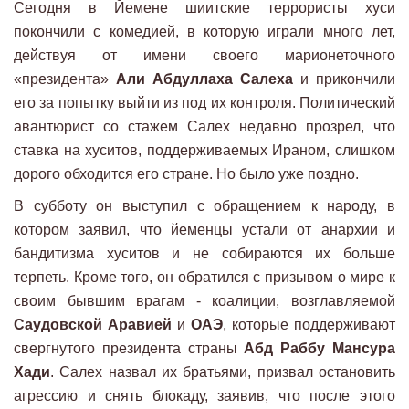
Сегодня в Йемене шиитские террористы хуси
покончили с комедией, в которую играли много лет,
действуя от имени своего марионеточного
«президента»
Али Абдуллаха Салеха
и прикончили
его за попытку выйти из под их контроля. Политический
авантюрист со стажем Салех недавно прозрел, что
ставка на хуситов, поддерживаемых Ираном, слишком
дорого обходится его стране. Но было уже поздно.
В субботу он выступил c обращением к народу, в
котором заявил, что йеменцы устали от анархии и
бандитизма хуситов и не собираются их больше
терпеть. Кроме того, он обратился с призывом о мире к
своим бывшим врагам - коалиции, возглавляемой
Саудовской Аравией
и
ОАЭ
, которые поддерживают
свергнутого президента страны
Абд Раббу Мансура
Хади
. Салех назвал их братьями, призвал остановить
агрессию и снять блокаду, заявив, что после этого