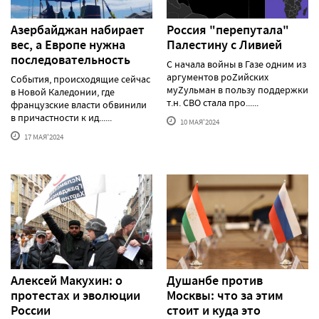
Азербайджан набирает
Россия "перепутала"
вес, а Европе нужна
Палестину с Ливией
последовательность
С начала войны в Газе одним из
аргументов роZийских
События, происходящие сейчас
муZульман в пользу поддержки
в Новой Каледонии, где
т.н. СВО стала про......
французские власти обвинили
в причастности к ид......
10 МАЯ'2024
17 МАЯ'2024
Алексей Макуxин: о
Душанбе против
протестаx и эволюции
Москвы: что за этим
России
стоит и куда это