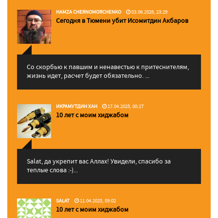
HAMZA CHERNOMORCHENKO
03.06.2026, 23:29
Сегодня в Тюмени убит Исомитдин Акбаров
Со скорбью к павшим и ненавестью к притеснителям,
жизнь идет, расчет будет обязательно. ...
ИКРАМУТДИН ХАН
17.04.2025, 00:27
10 лет с моим хиджабом
Salat, да укрепит вас Аллаx! Увидели, спасибо за
теплые слова :-)...
SALAT
11.04.2025, 09:02
10 лет с моим хиджабом