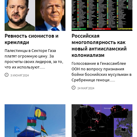
Ревность сионистов и
Российская
кремляди
многополярность как
новый антиисламский
Палестинцы в Секторе Газа
колониализм
платят огромную цену. За
просчеты своих лидеров, за то,
Голосование в Генассамблее
что их используют......
ООН по вопросу признания
бойни боснийских мусульман в
3 ИЮНЯ'2024
Сребренице геноци......
24 МАЯ'2024