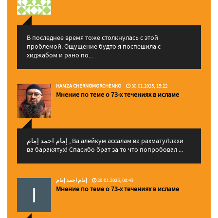
В последнее время тоже столкнулась с этой
проблемой. Ощущение будто я поспешила с
хиджабом и рано по...
HAMZA CHERNOMORCHENKO
30.01.2025, 15:22
Мнение по теме о 73-х течениях в исламе
إمام احمد إمام , Ва алейкум ассалам ва рахматуЛлахи
ва баракятух! Спасибо брат за то что попробовал ...
إمام احمد إمام
29.01.2025, 00:43
Мнение по теме о 73-х течениях в исламе