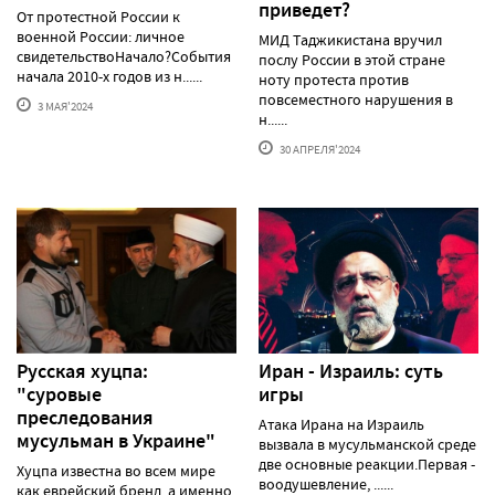
приведет?
От протестной России к
военной России: личное
МИД Таджикистана вручил
свидетельствоНачало?События
послу России в этой стране
начала 2010-х годов из н......
ноту протеста против
повсеместного нарушения в
3 МАЯ'2024
н......
30 АПРЕЛЯ'2024
Русская хуцпа:
Иран - Израиль: суть
"суровые
игры
преследования
Атака Ирана на Израиль
мусульман в Украине"
вызвала в мусульманской среде
две основные реакции.Первая -
Хуцпа известна во всем мире
воодушевление, ......
как еврейский бренд, а именно