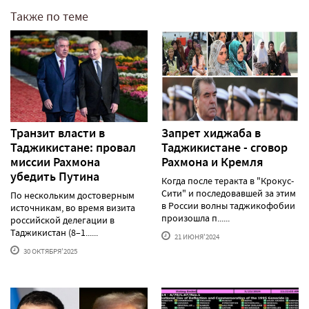
Также по теме
Транзит власти в
Запрет хиджаба в
Таджикистане: провал
Таджикистане - сговор
миссии Рахмона
Рахмона и Кремля
убедить Путина
Когда после теракта в "Крокус-
Сити" и последовавшей за этим
По нескольким достоверным
в России волны таджикофобии
источникам, во время визита
произошла п......
российской делегации в
Таджикистан (8–1......
21 ИЮНЯ'2024
30 ОКТЯБРЯ'2025