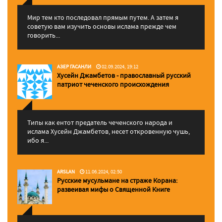
Мир тем кто последовал прямым путем. А затем я
советую вам изучить основы ислама прежде чем
говорить...
АЗЕР ГАСАНЛИ
02.09.2024, 19:12
Хусейн Джамбетов - православный русский
патриот чеченского происхождения
Типы как ентот предатель чеченского народа и
ислама Хусейн Джамбетов, несет откровенную чушь,
ибо я...
ARSLAN
11.06.2024, 02:50
Русские мусульмане на страже Корана:
pазвеивая мифы о Священной Книге