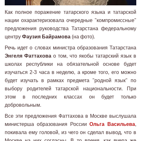
Как полное поражение татарского языка и татарской
нации охарактеризовала очередные "компромиссные"
предложения руководства Татарстана федеральному
центру
Фаузия Байрамова
(на фото).
Речь идет о словах министра образования Татарстана
Энгеля Фаттахова
о том, что якобы татарский язык в
школах республики на обязательной основе будет
изучаться 2-3 часа в неделю, а кроме того, его можно
будет изучать в рамках предмета "родной язык" по
выбору родителей татарской национальности. При
этом в последних классах он будет только
добровольным.
Все эти предложения Фаттахова в Москве выслушала
министерша образования России
Ольга Васильева
,
покивала ему головой, из чего он сделал вывод, что в
Москве на них согласны. В то время, как вчера же