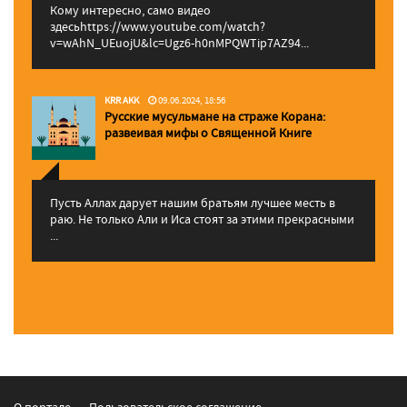
Кому интересно, само видео
здесьhttps://www.youtube.com/watch?
v=wAhN_UEuojU&lc=Ugz6-h0nMPQWTip7AZ94...
KRR AKK
09.06.2024, 18:56
Русские мусульмане на страже Корана:
pазвеивая мифы о Священной Книге
Пусть Аллах дарует нашим братьям лучшее месть в
раю. Не только Али и Иса стоят за этими прекрасными
...