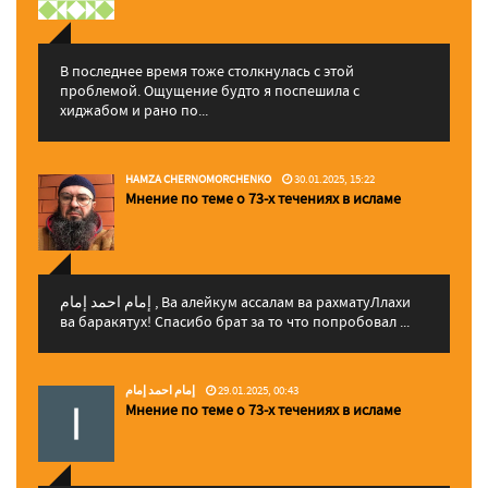
В последнее время тоже столкнулась с этой
проблемой. Ощущение будто я поспешила с
хиджабом и рано по...
HAMZA CHERNOMORCHENKO
30.01.2025, 15:22
Мнение по теме о 73-х течениях в исламе
إمام احمد إمام , Ва алейкум ассалам ва рахматуЛлахи
ва баракятух! Спасибо брат за то что попробовал ...
إمام احمد إمام
29.01.2025, 00:43
Мнение по теме о 73-х течениях в исламе