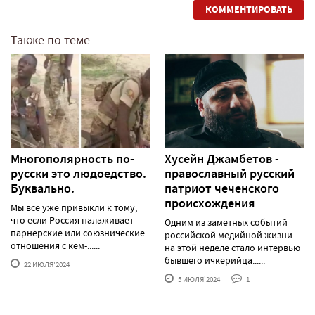
КОММЕНТИРОВАТЬ
Также по теме
Многополярность по-
Хусейн Джамбетов -
русски это людоедство.
православный русский
Буквально.
патриот чеченского
происхождения
Мы все уже привыкли к тому,
что если Россия налаживает
Одним из заметных событий
парнерские или союзнические
российской медийной жизни
отношения с кем-......
на этой неделе стало интервью
бывшего ичкерийца......
22 ИЮЛЯ'2024
5 ИЮЛЯ'2024
1