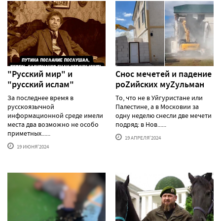
"Русский мир" и
Снос мечетей и падение
"русский ислам"
роZийских муZульман
За последнее время в
То, что не в Уйгуристане или
русскоязычной
Палестине, а в Московии за
информационной среде имели
одну неделю снесли две мечети
места два возможно не особо
подряд: в Нов......
приметных......
19 АПРЕЛЯ'2024
19 ИЮНЯ'2024