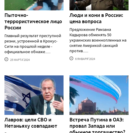
Пыточно-
Люди и кони в России:
террористическое лицо
цена вопроса
России
Предложение Рамзана
Кадырова обменять 50
Главный результат преступной
украинских военнопленных на
резни, устроенной в Крокус-
снятие Америкой санкций
Сити на прошлой неделе -
против......
официальное обнаже......
6 ЯНВАРЯ'2024
25 МАРТА'2024
Лавров: цели СВО и
Встреча Путина в ОАЭ:
Нетаньяху совпадают
провал Запада или
обычное торгашество?