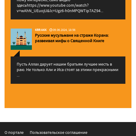
здесьhttps://www.youtube.com/watch?
v=wAhN_UEuojU&lc=Ugz6-h0nMPQWTip7AZ94...
KRR AKK
09.06.2024, 18:56
Русские мусульмане на страже Корана:
pазвеивая мифы о Священной Книге
Пусть Аллах дарует нашим братьям лучшее месть в
раю. Не только Али и Иса стоят за этими прекрасными
...
О портале
Пользовательское соглашение