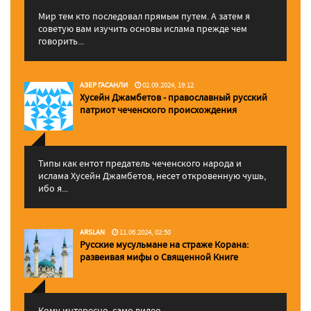
Мир тем кто последовал прямым путем. А затем я
советую вам изучить основы ислама прежде чем
говорить...
АЗЕР ГАСАНЛИ
02.09.2024, 19:12
Хусейн Джамбетов - православный русский
патриот чеченского происхождения
Типы как ентот предатель чеченского народа и
ислама Хусейн Джамбетов, несет откровенную чушь,
ибо я...
ARSLAN
11.06.2024, 02:50
Русские мусульмане на страже Корана:
pазвеивая мифы о Священной Книге
Кому интересно, само видео