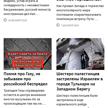
Видимо, устав играть в
солидарность с ненавистными
Как провал Запада и торжество
басурманами, русский министр
многополярного мира
иностранных дел Кал......
поспешили охарактеризовать
помпезную встречу Пути......
30 ДЕКАБРЯ'2023
7 ДЕКАБРЯ'2023
Помня про Газу, не
Шестеро палестинцев
забываем про
застрелены Израилем в
российский беспредел
городе Тулькарм на
Западном Берегу
Трагедия Газы справедливо
остается в центре внимания
Шестеро палестинцев были
многих мусульман.Но за
застрелены в ходе
происходящим там мы не......
израильского рейда