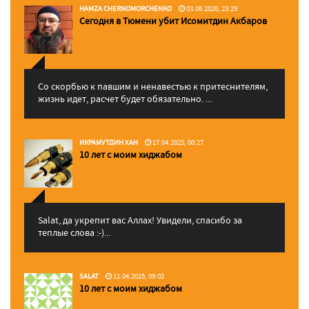
HAMZA CHERNOMORCHENKO
03.06.2026, 23:29
Сегодня в Тюмени убит Исомитдин Акбаров
Со скорбью к павшим и ненавестью к притеснителям,
жизнь идет, расчет будет обязательно. ...
ИКРАМУТДИН ХАН
17.04.2025, 00:27
10 лет с моим хиджабом
Salat, да укрепит вас Аллаx! Увидели, спасибо за
теплые слова :-)...
SALAT
11.04.2025, 09:02
10 лет с моим хиджабом