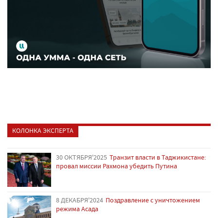
КОЛОНКА ЭКСПЕРТА
30 ОКТЯБРЯ'2025
Транзит власти в Таджикистане:
провал миссии Рахмона убедить Путина
8 ДЕКАБРЯ'2024
Поздравление с уничтожением
режима Асада