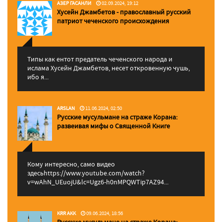
АЗЕР ГАСАНЛИ
02.09.2024, 19:12
Хусейн Джамбетов - православный русский
патриот чеченского происхождения
Типы как ентот предатель чеченского народа и
ислама Хусейн Джамбетов, несет откровенную чушь,
ибо я...
ARSLAN
11.06.2024, 02:50
Русские мусульмане на страже Корана:
pазвеивая мифы о Священной Книге
Кому интересно, само видео
здесьhttps://www.youtube.com/watch?
v=wAhN_UEuojU&lc=Ugz6-h0nMPQWTip7AZ94...
KRR AKK
09.06.2024, 18:56
Русские мусульмане на страже Корана: