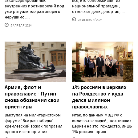
законсервированных
все, кто сопереживает их
внутренних противоречий под
национальной трагедии,
уже ритуальные разговоры о
отмечают день депортац......
нерушимо......
23 ФЕВРАЛЯ'2024
5 АПРЕЛЯ'2024
Армия, флот и
1% россиян в церквях
православие - Путин
на Рождество и куда
снова обозначил свои
делся миллион
ориентиры
православных
Выступая на милитаристском
Итак, по данным МВД РФ о
форуме "Все для победы"
количестве людей, посетивших
кремлевский вожак поправил
церкви на это Рождество, лишь
одного из его организ......
1% россиян приш......