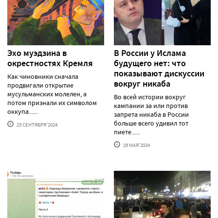
Эхо муэдзина в
В России у Ислама
окрестностях Кремля
будущего нет: что
показывают дискуссии
Как чиновники сначала
вокруг никаба
продвигали открытие
мусульманских молелен, а
Во всей истории вокруг
потом признали их символом
кампании за или против
оккупа......
запрета никаба в России
больше всего удивил тот
25 СЕНТЯБРЯ'2024
пиете......
29 МАЯ'2024