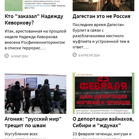
Кто "заказал" Надежду
Дагестан это не Россия
Кеворкову?
Последнее время Дагестан
бурлит в связи с
Итак, арестованная на прошлой
разоблачениями местного
неделе Надежда Кеворкова
муфтията и устроенной тем в
внесена Росфинмониторингом
ответ......
в списки террорис......
8 АПРЕЛЯ'2024
14 МАЯ'2024
Агония: "русский мир"
О депортации вайнахов,
трещит по швам
Сибири и "ждунах"
Усугубление всех
23 февраля чеченцы, ингуши и