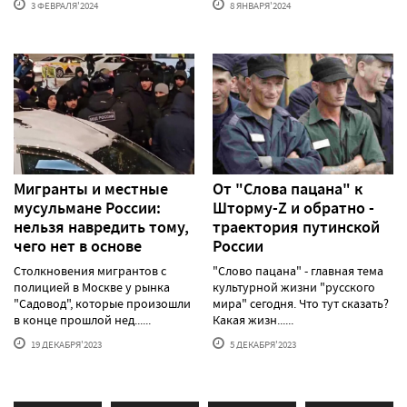
3 ФЕВРАЛЯ'2024
8 ЯНВАРЯ'2024
Мигранты и местные
От "Слова пацана" к
мусульмане России:
Шторму-Z и обратно -
нельзя навредить тому,
траектория путинской
чего нет в основе
России
Столкновения мигрантов с
"Слово пацана" - главная тема
полицией в Москве у рынка
культурной жизни "русского
"Садовод", которые произошли
мира" сегодня. Что тут сказать?
в конце прошлой нед......
Какая жизн......
19 ДЕКАБРЯ'2023
5 ДЕКАБРЯ'2023