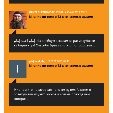
HAMZA CHERNOMORCHENKO
30.01.2025, 15:22
Мнение по теме о 73-х течениях в исламе
إمام احمد إمام , Ва алейкум ассалам ва рахматуЛлахи
ва баракятух! Спасибо брат за то что попробовал ...
إمام احمد إمام
29.01.2025, 00:43
Мнение по теме о 73-х течениях в исламе
Мир тем кто последовал прямым путем. А затем я
советую вам изучить основы ислама прежде чем
говорить...