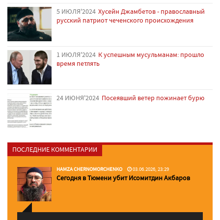
5 ИЮЛЯ'2024
Хусейн Джамбетов - православный
русский патриот чеченского происхождения
1 ИЮЛЯ'2024
К успешным мусульманам: прошло
время петлять
24 ИЮНЯ'2024
Посеявший ветер пожинает бурю
ПОСЛЕДНИЕ КОММЕНТАРИИ
HAMZA CHERNOMORCHENKO
03.06.2026, 23:29
Сегодня в Тюмени убит Исомитдин Акбаров