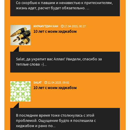
Со скорбью к павшим и ненавестью к притеснителям,
жизнь идет, расчет будет обязательно. ...
ИКРАМУТДИН ХАН
17.04.2025, 00:27
10 лет с моим хиджабом
Salat, да укрепит вас Аллаx! Увидели, спасибо за
теплые слова :-)...
SALAT
11.04.2025, 09:02
10 лет с моим хиджабом
В последнее время тоже столкнулась с этой
проблемой. Ощущение будто я поспешила с
хиджабом и рано по...