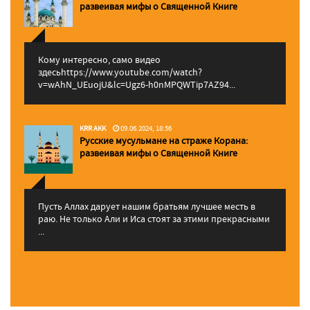
pазвеивая мифы о Священной Книге
Кому интересно, само видео
здесьhttps://www.youtube.com/watch?
v=wAhN_UEuojU&lc=Ugz6-h0nMPQWTip7AZ94...
KRR AKK
09.06.2024, 18:56
Русские мусульмане на страже Корана:
pазвеивая мифы о Священной Книге
Пусть Аллах дарует нашим братьям лучшее месть в
раю. Не только Али и Иса стоят за этими прекрасными
...