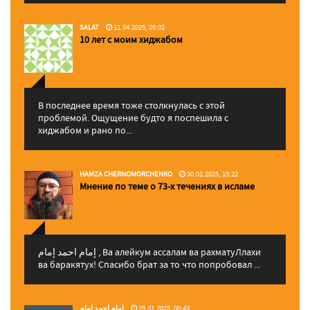
SALAT
11.04.2025, 09:02
10 лет с моим хиджабом
В последнее время тоже столкнулась с этой
проблемой. Ощущение будто я поспешила с
хиджабом и рано по...
HAMZA CHERNOMORCHENKO
30.01.2025, 15:22
Мнение по теме о 73-х течениях в исламе
إمام احمد إمام , Ва алейкум ассалам ва рахматуЛлахи
ва баракятух! Спасибо брат за то что попробовал ...
إمام احمد إمام
29.01.2025, 00:43