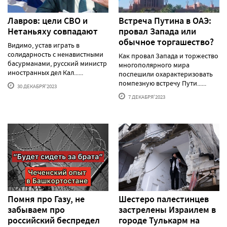
Лавров: цели СВО и
Встреча Путина в ОАЭ:
Нетаньяху совпадают
провал Запада или
обычное торгашество?
Видимо, устав играть в
солидарность с ненавистными
Как провал Запада и торжество
басурманами, русский министр
многополярного мира
иностранных дел Кал......
поспешили охарактеризовать
помпезную встречу Пути......
30 ДЕКАБРЯ'2023
7 ДЕКАБРЯ'2023
Помня про Газу, не
Шестеро палестинцев
забываем про
застрелены Израилем в
российский беспредел
городе Тулькарм на