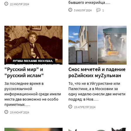
бывшего ичкерийца......
22 ИЮЛЯ'2024
5 ИЮЛЯ'2024
1
"Русский мир" и
Снос мечетей и падение
"русский ислам"
роZийских муZульман
За последнее время в
То, что не в Уйгуристане или
русскоязычной
Палестине, а в Московии за
информационной среде имели
одну неделю снесли две мечети
места два возможно не особо
подряд: в Нов......
приметных......
19 АПРЕЛЯ'2024
19 ИЮНЯ'2024