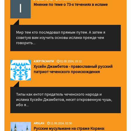
Мнение по теме о 73-х течениях в исламе
Мир тем кто последовал прямым путем. А затем я
советую вам изучить основы ислама прежде чем
говорить...
АЗЕР ГАСАНЛИ
02.09.2024, 19:12
Хусейн Джамбетов - православный русский
патриот чеченского происхождения
Типы как ентот предатель чеченского народа и
ислама Хусейн Джамбетов, несет откровенную чушь,
ибо я...
ARSLAN
11.06.2024, 02:50
Русские мусульмане на страже Корана: