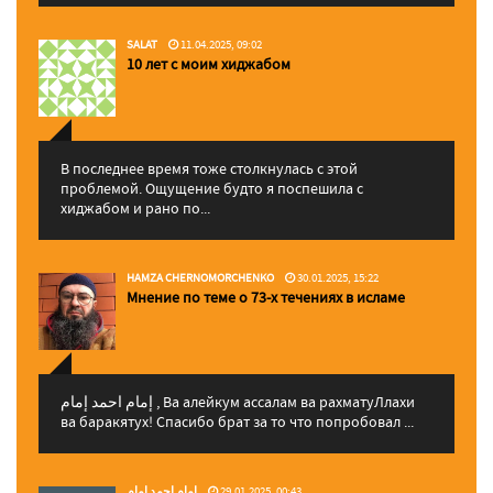
SALAT
11.04.2025, 09:02
10 лет с моим хиджабом
В последнее время тоже столкнулась с этой
проблемой. Ощущение будто я поспешила с
хиджабом и рано по...
HAMZA CHERNOMORCHENKO
30.01.2025, 15:22
Мнение по теме о 73-х течениях в исламе
إمام احمد إمام , Ва алейкум ассалам ва рахматуЛлахи
ва баракятух! Спасибо брат за то что попробовал ...
إمام احمد إمام
29.01.2025, 00:43