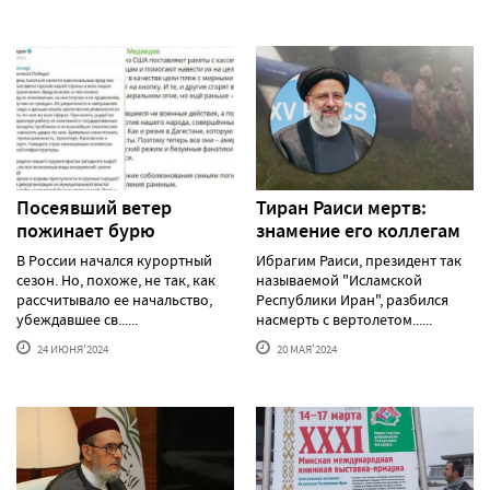
Посеявший ветер
Тиран Раиси мертв:
пожинает бурю
знамение его коллегам
В России начался курортный
Ибрагим Раиси, президент так
сезон. Но, похоже, не так, как
называемой "Исламской
рассчитывало ее начальство,
Республики Иран", разбился
убеждавшее св......
насмерть с вертолетом......
24 ИЮНЯ'2024
20 МАЯ'2024