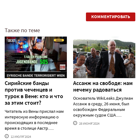
КОММЕНТИРОВАТЬ
Также по теме
Сирийские банды
Ассанж на свободе: нам
против чеченцев и
нечему радоваться
турок в Вене: кто и что
Основатель WikiLeaks Джулиан
за этим стоит?
Ассанж в среду, 26 июня, был
освобожден Федеральным
Читатель из Вены прислал нам
окружным судом США......
интересную информацию о
происходящих в последнее
28 ИЮНЯ'2024
время в столице Австр......
12 ИЮЛЯ'2024