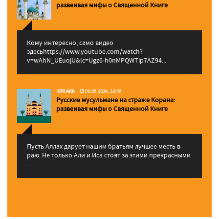
pазвеивая мифы о Священной Книге
Кому интересно, само видео
здесьhttps://www.youtube.com/watch?
v=wAhN_UEuojU&lc=Ugz6-h0nMPQWTip7AZ94...
KRR AKK
09.06.2024, 18:56
Русские мусульмане на страже Корана:
pазвеивая мифы о Священной Книге
Пусть Аллах дарует нашим братьям лучшее месть в
раю. Не только Али и Иса стоят за этими прекрасными
...