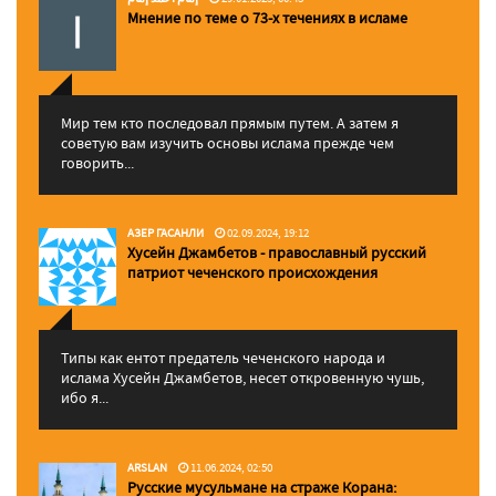
Мнение по теме о 73-х течениях в исламе
Мир тем кто последовал прямым путем. А затем я
советую вам изучить основы ислама прежде чем
говорить...
АЗЕР ГАСАНЛИ
02.09.2024, 19:12
Хусейн Джамбетов - православный русский
патриот чеченского происхождения
Типы как ентот предатель чеченского народа и
ислама Хусейн Джамбетов, несет откровенную чушь,
ибо я...
ARSLAN
11.06.2024, 02:50
Русские мусульмане на страже Корана: