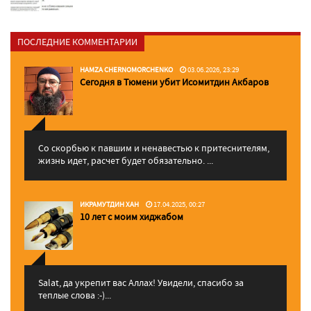
ПОСЛЕДНИЕ КОММЕНТАРИИ
HAMZA CHERNOMORCHENKO
03.06.2026, 23:29
Сегодня в Тюмени убит Исомитдин Акбаров
Со скорбью к павшим и ненавестью к притеснителям,
жизнь идет, расчет будет обязательно. ...
ИКРАМУТДИН ХАН
17.04.2025, 00:27
10 лет с моим хиджабом
Salat, да укрепит вас Аллаx! Увидели, спасибо за
теплые слова :-)...