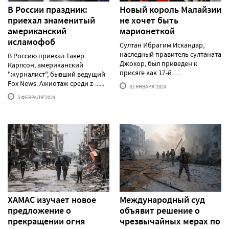
В России праздник:
Новый король Малайзии
приехал знаменитый
не хочет быть
американский
марионеткой
исламофоб
Султан Ибрагим Искандар,
наследный правитель султаната
В Россию приехал Такер
Джохор, был приведен к
Карлсон, американский
присяге как 17-й......
"журналист", бывший ведущий
Fox News. Ажиотаж среди z-......
31 ЯНВАРЯ'2024
5 ФЕВРАЛЯ'2024
ХАМАС изучает новое
Международный суд
предложение о
объявит решение о
прекращении огня
чрезвычайных мерах по