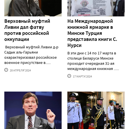
Верховный муфтий
На Международной
Ливии дал фатву
книжной ярмарке в
против российской
Минске Турция
оккупации
представила книги С.
Нурси
Верховный муфтий Ливии д-р
Садык аль-Гарьяни
В эти дни с 14 по 17 марта в
охарактеризовал российское
столице Беларуси Минске
военное присутствие в......
проходит очередная 31-ая
международная книжная ......
28 АПРЕЛЯ'2024
17 МАРТА'2024