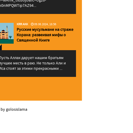
v=wAhN_UEuojU&lc=Ugz6-
h0nMPQWTip7AZ94...
KRR AKK
09.06.2024, 18:56
Русские мусульмане на страже
Корана: pазвеивая мифы о
Священной Книге
Пусть Аллах дарует нашим братьям
лучшее месть в раю. Не только Али и
Иса стоят за этими прекрасными ...
 by golosislama