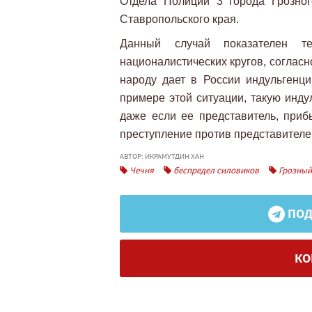
Отдела Полиции 3 города Грозно
Ставропольского края.
Данный случай показателен т
националистических кругов, соглас
народу дает в России индульгенц
примере этой ситуации, такую инду
даже если ее представитель, при
преступление против представителе
АВТОР: ИКРАМУТДИН ХАН
Чечня
беспредел силовиков
Грозный
ПОД
КО