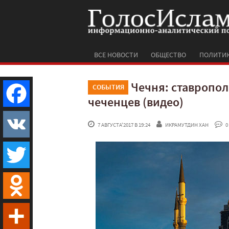
ВСЕ НОВОСТИ
ОБЩЕСТВО
ПОЛИТИ
Чечня: ставропол
СОБЫТИЯ
чеченцев (видео)
Facebook
 7 АВГУСТА'2017 В 19:24
ИКРАМУТДИН ХАН
 0
VK
Twitter
Odnoklassniki