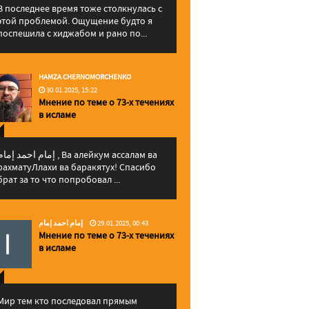
В последнее время тоже столкнулась с
этой проблемой. Ощущение будто я
поспешила с хиджабом и рано по...
HAMZA CHERNOMORCHENKO
30.01.2025, 15:22
Мнение по теме о 73-х течениях
в исламе
إمام احمد إما , Ва алейкум ассалам ва
рахматуЛлахи ва баракятух! Спасибо
брат за то что попробовал ...
إمام احمد إمام
29.01.2025, 00:43
Мнение по теме о 73-х течениях
в исламе
Мир тем кто последовал прямым