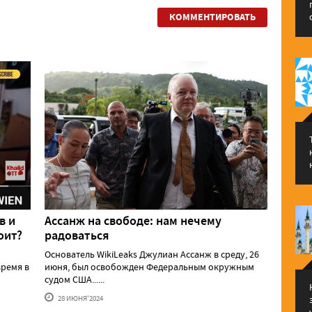
КОММЕНТИРОВАТЬ
в и
Ассанж на свободе: нам нечему
оит?
радоваться
Основатель WikiLeaks Джулиан Ассанж в среду, 26
ремя в
июня, был освобожден Федеральным окружным
судом США......
28 ИЮНЯ'2024