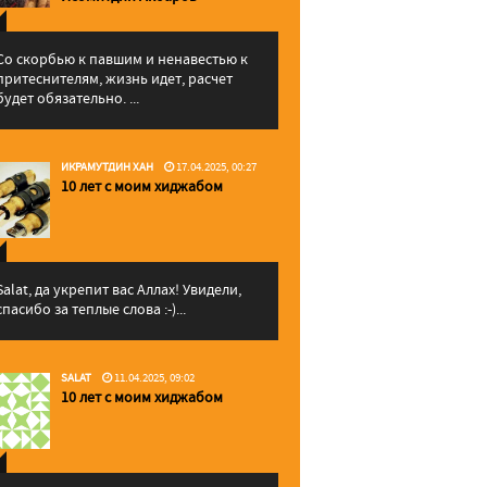
Со скорбью к павшим и ненавестью к
притеснителям, жизнь идет, расчет
будет обязательно. ...
ИКРАМУТДИН ХАН
17.04.2025, 00:27
10 лет с моим хиджабом
Salat, да укрепит вас Аллаx! Увидели,
спасибо за теплые слова :-)...
SALAT
11.04.2025, 09:02
10 лет с моим хиджабом