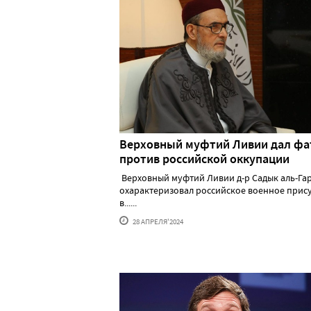
Верховный муфтий Ливии дал фа
против российской оккупации
Верховный муфтий Ливии д-р Садык аль-Га
охарактеризовал российское военное прис
в......
28 АПРЕЛЯ'2024