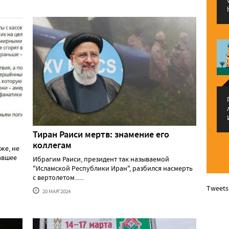
Тиран Раиси мертв: знамение его
коллегам
же, не
давшее
Ибрагим Раиси, президент так называемой
"Исламской Республики Иран", разбился насмерть
с вертолетом......
Tweets
20 МАЯ'2024