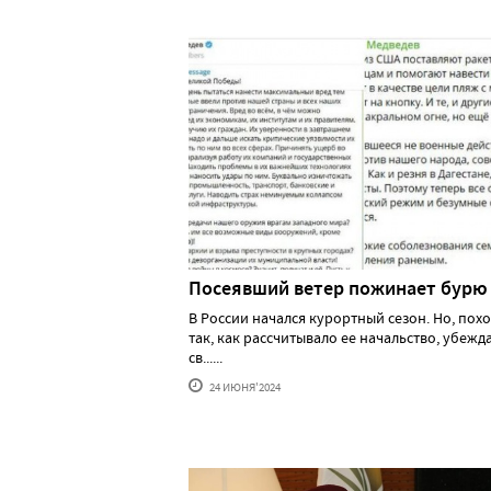
Посеявший ветер пожинает бурю
В России начался курортный сезон. Но, похо
так, как рассчитывало ее начальство, убеж
св......
24 ИЮНЯ'2024