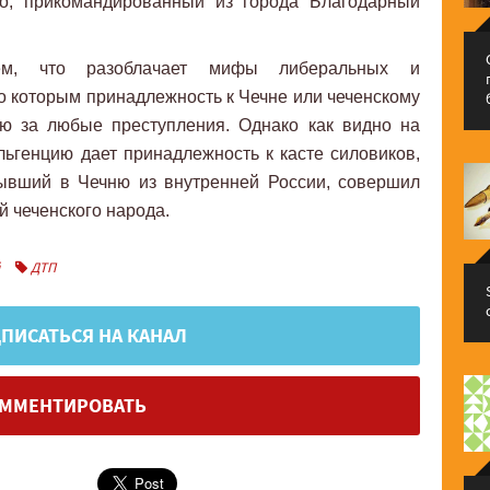
го, прикомандированный из города Благодарный
ем, что разоблачает мифы либеральных и
но которым принадлежность к Чечне или чеченскому
ию за любые преступления. Однако как видно на
льгенцию дает принадлежность к касте силовиков,
бывший в Чечню из внутренней России, совершил
й чеченского народа.
ДТП
ПИСАТЬСЯ НА КАНАЛ
ММЕНТИРОВАТЬ