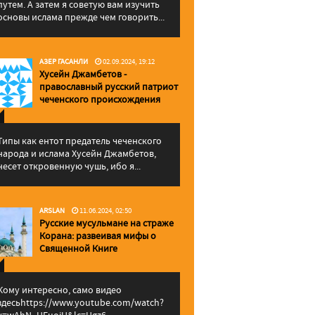
путем. А затем я советую вам изучить
основы ислама прежде чем говорить...
АЗЕР ГАСАНЛИ
02.09.2024, 19:12
Хусейн Джамбетов -
православный русский патриот
чеченского происхождения
Типы как ентот предатель чеченского
народа и ислама Хусейн Джамбетов,
несет откровенную чушь, ибо я...
ARSLAN
11.06.2024, 02:50
Русские мусульмане на страже
Корана: pазвеивая мифы о
Священной Книге
Кому интересно, само видео
здесьhttps://www.youtube.com/watch?