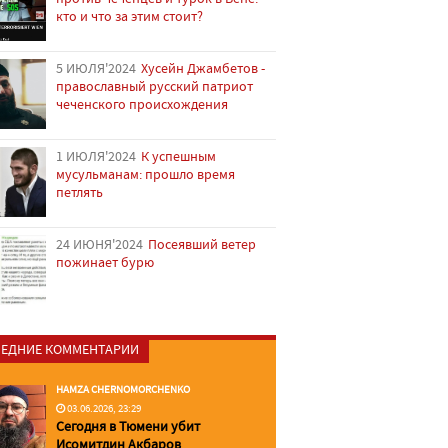
кто и что за этим стоит?
5 ИЮЛЯ'2024
Хусейн Джамбетов -
православный русский патриот
чеченского происхождения
1 ИЮЛЯ'2024
К успешным
мусульманам: прошло время
петлять
24 ИЮНЯ'2024
Посеявший ветер
пожинает бурю
ЕДНИЕ КОММЕНТАРИИ
HAMZA CHERNOMORCHENKO
03.06.2026, 23:29
Сегодня в Тюмени убит
Исомитдин Акбаров