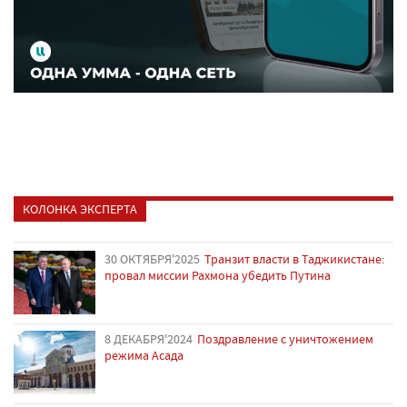
КОЛОНКА ЭКСПЕРТА
30 ОКТЯБРЯ'2025
Транзит власти в Таджикистане:
провал миссии Рахмона убедить Путина
8 ДЕКАБРЯ'2024
Поздравление с уничтожением
режима Асада