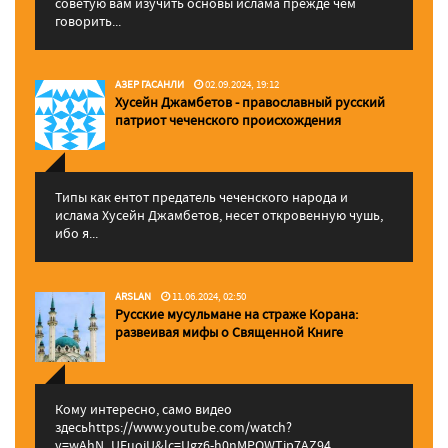
советую вам изучить основы ислама прежде чем
говорить...
АЗЕР ГАСАНЛИ
02.09.2024, 19:12
Хусейн Джамбетов - православный русский
патриот чеченского происхождения
Типы как ентот предатель чеченского народа и
ислама Хусейн Джамбетов, несет откровенную чушь,
ибо я...
ARSLAN
11.06.2024, 02:50
Русские мусульмане на страже Корана:
pазвеивая мифы о Священной Книге
Кому интересно, само видео
здесьhttps://www.youtube.com/watch?
v=wAhN_UEuojU&lc=Ugz6-h0nMPQWTip7AZ94...