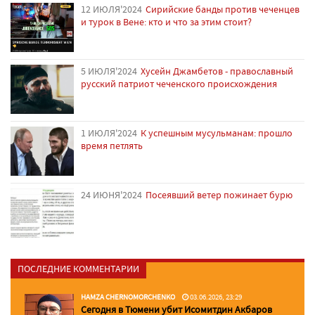
12 ИЮЛЯ'2024
Сирийские банды против чеченцев
и турок в Вене: кто и что за этим стоит?
5 ИЮЛЯ'2024
Хусейн Джамбетов - православный
русский патриот чеченского происхождения
1 ИЮЛЯ'2024
К успешным мусульманам: прошло
время петлять
24 ИЮНЯ'2024
Посеявший ветер пожинает бурю
ПОСЛЕДНИЕ КОММЕНТАРИИ
HAMZA CHERNOMORCHENKO
03.06.2026, 23:29
Сегодня в Тюмени убит Исомитдин Акбаров