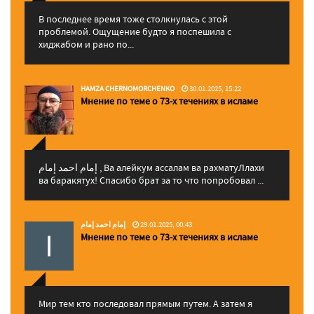
В последнее время тоже столкнулась с этой
проблемой. Ощущение будто я поспешила с
хиджабом и рано по...
HAMZA CHERNOMORCHENKO
30.01.2025, 15:22
Мнение по теме о 73-х течениях в исламе
إمام احمد إمام , Ва алейкум ассалам ва рахматуЛлахи
ва баракятух! Спасибо брат за то что попробовал ...
إمام احمد إمام
29.01.2025, 00:43
Мнение по теме о 73-х течениях в исламе
Мир тем кто последовал прямым путем. А затем я