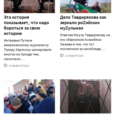
Эта история
Дело Тавдирякова как
показывает, что надо
зеркало роZийских
бороться за свою
муZульман
историю
Отвечая Расулу Тавдирякову на
его обвинения Асламбека
Интервью Путина
Эжаева в том, что тот
американскому журналисту
поплатился за несоблюде......
Такеру Карлсону шокировало
многих на Западе тем,
31 ЯНВАРЯ'2024
насколько......
10 ФЕВРАЛЯ'2024