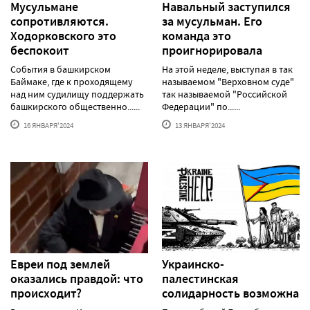
Мусульмане
Навальный заступился
сопротивляются.
за мусульман. Его
Ходорковского это
команда это
беспокоит
проигнорировала
События в башкирском
На этой неделе, выступая в так
Баймаке, где к проходящему
называемом "Верховном суде"
над ним судилищу поддержать
так называемой "Российской
башкирского общественно......
Федерации" по......
16 ЯНВАРЯ'2024
13 ЯНВАРЯ'2024
Евреи под землей
Украинско-
оказались правдой: что
палестинская
происходит?
солидарность возможна