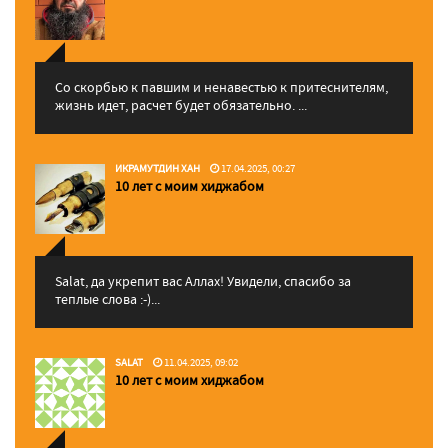
Со скорбью к павшим и ненавестью к притеснителям,
жизнь идет, расчет будет обязательно. ...
ИКРАМУТДИН ХАН
17.04.2025, 00:27
10 лет с моим хиджабом
Salat, да укрепит вас Аллаx! Увидели, спасибо за
теплые слова :-)...
SALAT
11.04.2025, 09:02
10 лет с моим хиджабом