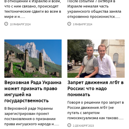
В отношении к Израилю и всем,
После событий 7 октября в
что с ним связано, происходят
Израиле немалая часть
тектонические сдвиги во всем в
украинского общества заняла
мире и н......
откровенно просионистск......
10 ЯНВАРЯ'2024
3 ЯНВАРЯ'2024
Верховная Рада Украина
Запрет движения лгбт в
может признать право
России: что надо
ингушей на
понимать
государственность
Говоря о решении про запрет в
России движения лгбт (не
В Верховной раде Украины
путать с запретом
зарегистрирован проект
гомосексуализма как таково......
постановления о признании
права ингушского народа н......
2 ДЕКАБРЯ'2023