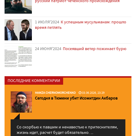
русский патриот чеченского происхождения
1 ИЮЛЯ'2024
К успешным мусульманам: прошло
время петлять
24 ИЮНЯ'2024
Посеявший ветер пожинает бурю
ПОСЛЕДНИЕ КОММЕНТАРИИ
HAMZA CHERNOMORCHENKO
03.06.2026, 23:29
Сегодня в Тюмени убит Исомитдин Акбаров
Со скорбью к павшим и ненавестью к притеснителям,
жизнь идет, расчет будет обязательно. ...