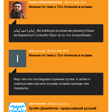
HAMZA CHERNOMORCHENKO
30.01.2025, 15:22
Мнение по теме о 73-х течениях в исламе
إمام احمد إمام , Ва алейкум ассалам ва рахматуЛлахи
ва баракятух! Спасибо брат за то что попробовал ...
إمام احمد إمام
29.01.2025, 00:43
Мнение по теме о 73-х течениях в исламе
Мир тем кто последовал прямым путем. А затем я
советую вам изучить основы ислама прежде чем
говорить...
АЗЕР ГАСАНЛИ
02.09.2024, 19:12
Хусейн Джамбетов - православный русский