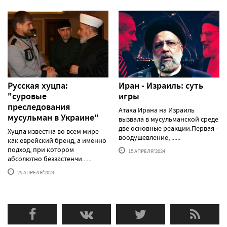
Русская хуцпа:
Иран - Израиль: суть
"суровые
игры
преследования
Атака Ирана на Израиль
мусульман в Украине"
вызвала в мусульманской среде
две основные реакции.Первая -
Хуцпа известна во всем мире
воодушевление, ......
как еврейский бренд, а именно
подход, при котором
15 АПРЕЛЯ'2024
абсолютно беззастенчи......
25 АПРЕЛЯ'2024