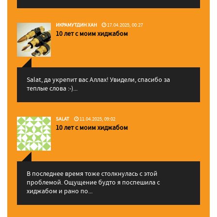
ИКРАМУТДИН ХАН
17.04.2025, 00:27
10 лет с моим хиджабом
Salat, да укрепит вас Аллаx! Увидели, спасибо за
теплые слова :-)...
SALAT
11.04.2025, 09:02
10 лет с моим хиджабом
В последнее время тоже столкнулась с этой
проблемой. Ощущение будто я поспешила с
хиджабом и рано по...