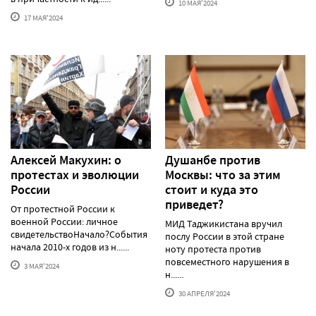
10 МАЯ'2024
17 МАЯ'2024
Алексей Макуxин: о
Душанбе против
протестаx и эволюции
Москвы: что за этим
России
стоит и куда это
приведет?
От протестной России к
военной России: личное
МИД Таджикистана вручил
свидетельствоНачало?События
послу России в этой стране
начала 2010-х годов из н......
ноту протеста против
повсеместного нарушения в
3 МАЯ'2024
н......
30 АПРЕЛЯ'2024