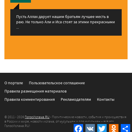
Пусть Аллах дарует нашим братьям лучшее месть в
раю. Не только Али и Иса стоят за этими прекрасными
...
О портале
Пользовательское соглашение
Правила размещения материалов
Правила комментирования
Рекламодателям
Контакты
© 2011 - 2026
ГолосИслама.RU
- Политические новости, события и происшествия
в России и мире, новости ислама, от мусульман и для мусульман – всё это
Facebook
VK
Twitter
Odnokla
ГолосИслама.RU!