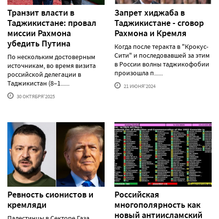
Транзит власти в
Запрет хиджаба в
Таджикистане: провал
Таджикистане - сговор
миссии Рахмона
Рахмона и Кремля
убедить Путина
Когда после теракта в "Крокус-
Сити" и последовавшей за этим
По нескольким достоверным
в России волны таджикофобии
источникам, во время визита
произошла п......
российской делегации в
Таджикистан (8–1......
21 ИЮНЯ'2024
30 ОКТЯБРЯ'2025
Ревность сионистов и
Российская
кремляди
многополярность как
новый антиисламский
Палестинцы в Секторе Газа