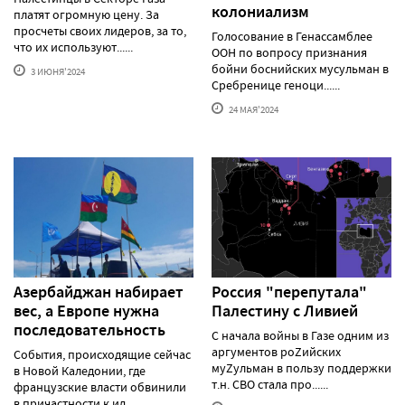
колониализм
платят огромную цену. За
просчеты своих лидеров, за то,
Голосование в Генассамблее
что их используют......
ООН по вопросу признания
бойни боснийских мусульман в
3 ИЮНЯ'2024
Сребренице геноци......
24 МАЯ'2024
Азербайджан набирает
Россия "перепутала"
вес, а Европе нужна
Палестину с Ливией
последовательность
С начала войны в Газе одним из
аргументов роZийских
События, происходящие сейчас
муZульман в пользу поддержки
в Новой Каледонии, где
т.н. СВО стала про......
французские власти обвинили
в причастности к ид......