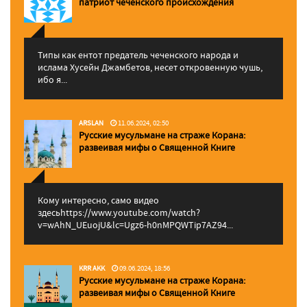
патриот чеченского происхождения
Типы как ентот предатель чеченского народа и
ислама Хусейн Джамбетов, несет откровенную чушь,
ибо я...
ARSLAN
11.06.2024, 02:50
Русские мусульмане на страже Корана:
pазвеивая мифы о Священной Книге
Кому интересно, само видео
здесьhttps://www.youtube.com/watch?
v=wAhN_UEuojU&lc=Ugz6-h0nMPQWTip7AZ94...
KRR AKK
09.06.2024, 18:56
Русские мусульмане на страже Корана:
pазвеивая мифы о Священной Книге