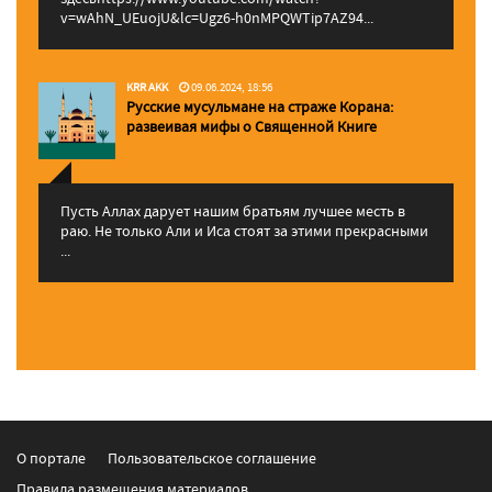
v=wAhN_UEuojU&lc=Ugz6-h0nMPQWTip7AZ94...
KRR AKK
09.06.2024, 18:56
Русские мусульмане на страже Корана:
pазвеивая мифы о Священной Книге
Пусть Аллах дарует нашим братьям лучшее месть в
раю. Не только Али и Иса стоят за этими прекрасными
...
О портале
Пользовательское соглашение
Правила размещения материалов