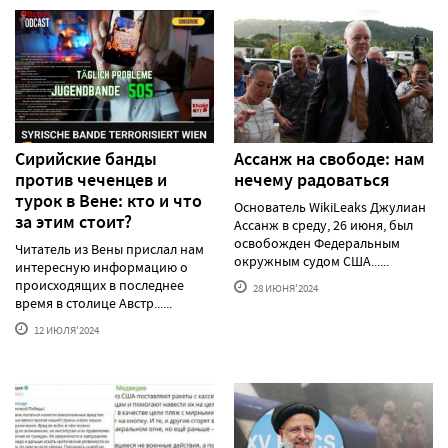
Сирийские банды
Ассанж на свободе: нам
против чеченцев и
нечему радоваться
турок в Вене: кто и что
Основатель WikiLeaks Джулиан
за этим стоит?
Ассанж в среду, 26 июня, был
освобожден Федеральным
Читатель из Вены прислал нам
окружным судом США......
интересную информацию о
происходящих в последнее
28 ИЮНЯ'2024
время в столице Австр......
12 ИЮЛЯ'2024