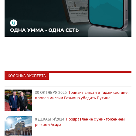
КОЛОНКА ЭКСПЕРТА
30 ОКТЯБРЯ'2025
Транзит власти в Таджикистане:
провал миссии Рахмона убедить Путина
8 ДЕКАБРЯ'2024
Поздравление с уничтожением
режима Асада