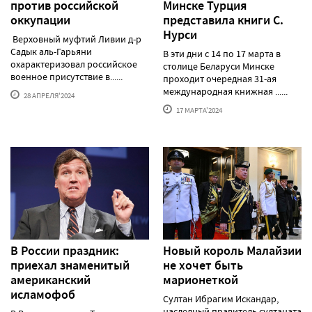
против российской
Минске Турция
оккупации
представила книги С.
Нурси
Верховный муфтий Ливии д-р
Садык аль-Гарьяни
В эти дни с 14 по 17 марта в
охарактеризовал российское
столице Беларуси Минске
военное присутствие в......
проходит очередная 31-ая
международная книжная ......
28 АПРЕЛЯ'2024
17 МАРТА'2024
В России праздник:
Новый король Малайзии
приехал знаменитый
не хочет быть
американский
марионеткой
исламофоб
Султан Ибрагим Искандар,
наследный правитель султаната