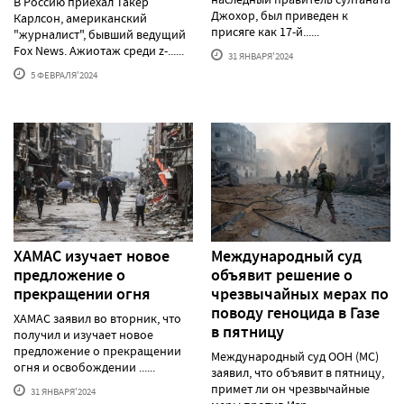
В Россию приехал Такер
Джохор, был приведен к
Карлсон, американский
присяге как 17-й......
"журналист", бывший ведущий
Fox News. Ажиотаж среди z-......
31 ЯНВАРЯ'2024
5 ФЕВРАЛЯ'2024
ХАМАС изучает новое
Международный суд
предложение о
объявит решение о
прекращении огня
чрезвычайных мерах по
поводу геноцида в Газе
ХАМАС заявил во вторник, что
в пятницу
получил и изучает новое
предложение о прекращении
Международный суд ООН (МС)
огня и освобождении ......
заявил, что объявит в пятницу,
примет ли он чрезвычайные
31 ЯНВАРЯ'2024