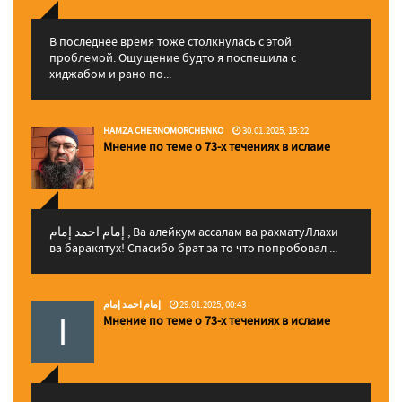
В последнее время тоже столкнулась с этой
проблемой. Ощущение будто я поспешила с
хиджабом и рано по...
HAMZA CHERNOMORCHENKO
30.01.2025, 15:22
Мнение по теме о 73-х течениях в исламе
إمام احمد إمام , Ва алейкум ассалам ва рахматуЛлахи
ва баракятух! Спасибо брат за то что попробовал ...
إمام احمد إمام
29.01.2025, 00:43
Мнение по теме о 73-х течениях в исламе