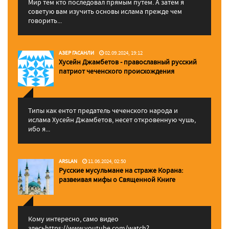
Мир тем кто последовал прямым путем. А затем я
советую вам изучить основы ислама прежде чем
говорить...
АЗЕР ГАСАНЛИ
02.09.2024, 19:12
Хусейн Джамбетов - православный русский
патриот чеченского происхождения
Типы как ентот предатель чеченского народа и
ислама Хусейн Джамбетов, несет откровенную чушь,
ибо я...
ARSLAN
11.06.2024, 02:50
Русские мусульмане на страже Корана:
pазвеивая мифы о Священной Книге
Кому интересно, само видео
здесьhttps://www.youtube.com/watch?