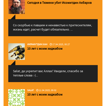
Сегодня в Тюмени убит Исомитдин Акбаров
Со скорбью к павшим и ненавестью к притеснителям,
жизнь идет, расчет будет обязательно. ...
ИКРАМУТДИН ХАН
17.04.2025, 00:27
10 лет с моим хиджабом
Salat, да укрепит вас Аллаx! Увидели, спасибо за
теплые слова :-)...
SALAT
11.04.2025, 09:02
10 лет с моим хиджабом