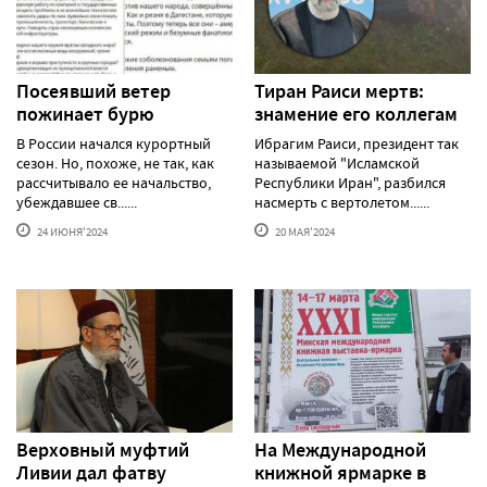
Посеявший ветер
Тиран Раиси мертв:
пожинает бурю
знамение его коллегам
В России начался курортный
Ибрагим Раиси, президент так
сезон. Но, похоже, не так, как
называемой "Исламской
рассчитывало ее начальство,
Республики Иран", разбился
убеждавшее св......
насмерть с вертолетом......
24 ИЮНЯ'2024
20 МАЯ'2024
Верховный муфтий
На Международной
Ливии дал фатву
книжной ярмарке в