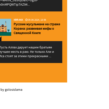
v=wAhN_UEuojU&lc=Ugz6-
h0nMPQWTip7AZ94...
KRR AKK
09.06.2024, 18:56
Русские мусульмане на страже
Корана: pазвеивая мифы о
Священной Книге
Пусть Аллах дарует нашим братьям
лучшее месть в раю. Не только Али и
Иса стоят за этими прекрасными ...
 by golosislama