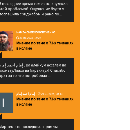
В последнее время тоже столкнулась с
этой проблемой. Ощущение будто я
поспешила с хиджабом и рано по...
HAMZA CHERNOMORCHENKO
30.01.2025, 15:22
Мнение по теме о 73-х течениях
в исламе
إمام احمد إما , Ва алейкум ассалам ва
рахматуЛлахи ва баракятух! Спасибо
брат за то что попробовал ...
إمام احمد إمام
29.01.2025, 00:43
Мнение по теме о 73-х течениях
в исламе
Мир тем кто последовал прямым