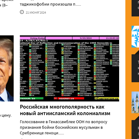
таджикофобии произошла п......
 (8–
21 ИЮНЯ'2024
Российская многополярность как
новый антиисламский колониализм
 цену.
Голосование в Генассамблее ООН по вопросу
признания бойни боснийских мусульман в
Сребренице геноци......