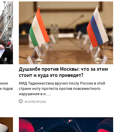
Душанбе против Москвы: что за этим
стоит и куда это приведет?
ичное
МИД Таджикистана вручил послу России в этой
х годов
стране ноту протеста против повсеместного
нарушения в н......
30 АПРЕЛЯ'2024