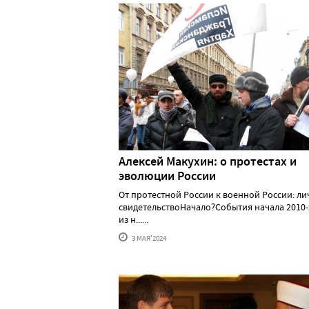
Алексей Макуxин: о протестаx и
эволюции России
От протестной России к военной России: л
свидетельствоНачало?События начала 2010-
из н......
3 МАЯ'2024