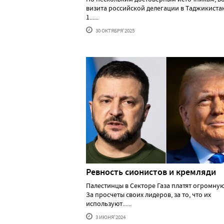
визита российской делегации в Таджикистан
1......
30 ОКТЯБРЯ'2025
Ревность сионистов и кремляди
Палестинцы в Секторе Газа платят огромную
За просчеты своих лидеров, за то, что их
используют......
3 ИЮНЯ'2024