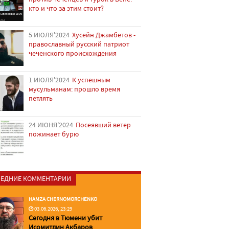
кто и что за этим стоит?
5 ИЮЛЯ'2024
Хусейн Джамбетов -
православный русский патриот
чеченского происхождения
1 ИЮЛЯ'2024
К успешным
мусульманам: прошло время
петлять
24 ИЮНЯ'2024
Посеявший ветер
пожинает бурю
ЕДНИЕ КОММЕНТАРИИ
HAMZA CHERNOMORCHENKO
03.06.2026, 23:29
Сегодня в Тюмени убит
Исомитдин Акбаров