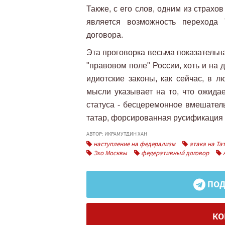
Также, с его слов, одним из страхо
является возможность перехода 
договора.
Эта проговорка весьма показательна
"правовом поле" России, хоть и на 
идиотские законы, как сейчас, в 
мысли указывает на то, что ожида
статуса - бесцеремонное вмешател
татар, форсированная русификация 
АВТОР: ИКРАМУТДИН ХАН
наступление на федерализм
атака на Та
Эхо Москвы
федеративный договор
А
ПОД
КО