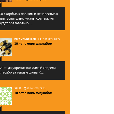
Со скорбью к павшим и ненавестью к
притеснителям, жизнь идет, расчет
будет обязательно. ...
ИКРАМУТДИН ХАН
17.04.2025, 00:27
10 лет с моим хиджабом
Salat, да укрепит вас Аллаx! Увидели,
спасибо за теплые слова :-)...
SALAT
11.04.2025, 09:02
10 лет с моим хиджабом