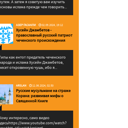
путем. А затем я советую вам изучить
основы ислама прежде чем говорить...
АЗЕР ГАСАНЛИ
02.09.2024, 19:12
Хусейн Джамбетов -
православный русский патриот
чеченского происхождения
Типы как ентот предатель чеченского
народа и ислама Хусейн Джамбетов,
несет откровенную чушь, ибо я...
ARSLAN
11.06.2024, 02:50
Русские мусульмане на страже
Корана: pазвеивая мифы о
Священной Книге
Кому интересно, само видео
здесьhttps://www.youtube.com/watch?