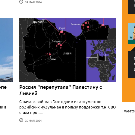
24 МАЯ'2024
опе
Россия "перепутала" Палестину с
Ливией
С начала войны в Газе одним из аргументов
ли в
роZийских муZульман в пользу поддержки т.н. СВО
Tweets
стала про......
10 МАЯ'2024