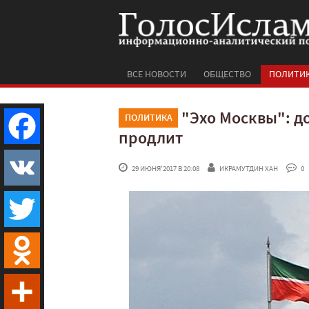
ВСЕ НОВОСТИ
ОБЩЕСТВО
ПОЛИТИ
"Эхо Москвы": д
ПОЛИТИКА
продлит
Facebook
 29 ИЮНЯ'2017 В 20:08
ИКРАМУТДИН ХАН
 0
VK
Twitter
Odnoklassniki