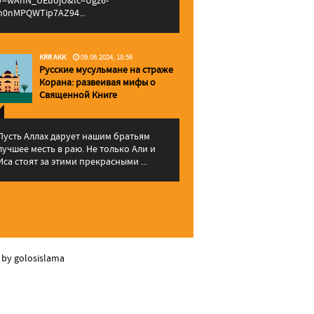
v=wAhN_UEuojU&lc=Ugz6-
h0nMPQWTip7AZ94...
KRR AKK
09.06.2024, 18:56
Русские мусульмане на страже
Корана: pазвеивая мифы о
Священной Книге
Пусть Аллах дарует нашим братьям
лучшее месть в раю. Не только Али и
Иса стоят за этими прекрасными ...
 by golosislama