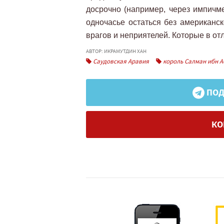
досрочно (например, через импичме
одночасье остаться без американск
врагов и неприятелей. Которые в отл
АВТОР: ИКРАМУТДИН ХАН
Саудовская Аравия
король Салман ибн А
ПОД
КО