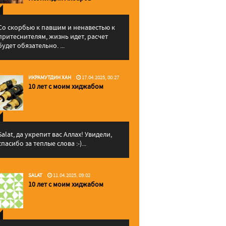
Со скорбью к павшим и ненавестью к
притеснителям, жизнь идет, расчет
будет обязательно. ...
ИКРАМУТДИН ХАН
17.04.2025, 00:27
10 лет с моим хиджабом
Salat, да укрепит вас Аллаx! Увидели,
спасибо за теплые слова :-)...
SALAT
11.04.2025, 09:02
10 лет с моим хиджабом