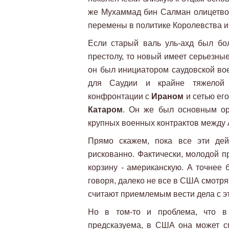
же Мухаммад бин Салман олицетвор
перемены в политике Королевства и 
Если старый валь уль-ахд был бо
престолу, то новый имеет серьезны
он был инициатором саудовской во
для Саудии и крайне тяжелой 
конфронтации с
Ираном
и сетью его
Катаром
. Он же был основным ор
крупных военных контрактов между 
Прямо скажем, пока все эти дей
рискованно. Фактически, молодой п
корзину - американскую. А точнее 
говоря, далеко не все в США смотр
считают приемлемым вести дела с эт
Но в том-то и проблема, что в
предсказуема, в США она может с