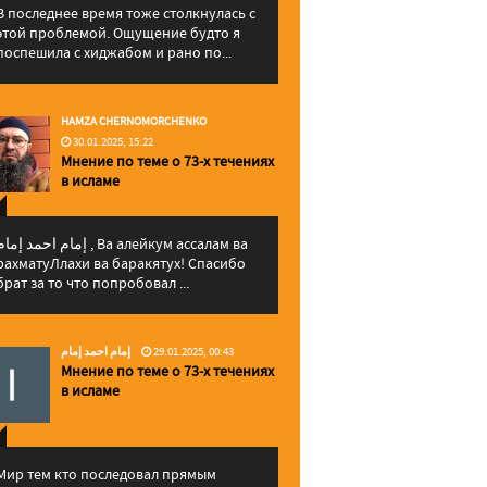
В последнее время тоже столкнулась с
этой проблемой. Ощущение будто я
поспешила с хиджабом и рано по...
HAMZA CHERNOMORCHENKO
30.01.2025, 15:22
Мнение по теме о 73-х течениях
в исламе
إمام احمد إما , Ва алейкум ассалам ва
рахматуЛлахи ва баракятух! Спасибо
брат за то что попробовал ...
إمام احمد إمام
29.01.2025, 00:43
Мнение по теме о 73-х течениях
в исламе
Мир тем кто последовал прямым