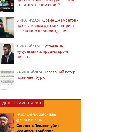
кто и что за этим стоит?
5 ИЮЛЯ'2024
Хусейн Джамбетов -
православный русский патриот
чеченского происхождения
1 ИЮЛЯ'2024
К успешным
мусульманам: прошло время
петлять
24 ИЮНЯ'2024
Посеявший ветер
пожинает бурю
ЕДНИЕ КОММЕНТАРИИ
HAMZA CHERNOMORCHENKO
03.06.2026, 23:29
Сегодня в Тюмени убит
Исомитдин Акбаров