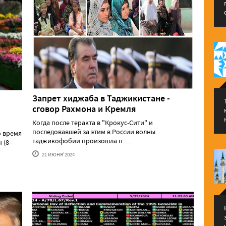
Запрет хиджаба в Таджикистане -
сговор Рахмона и Кремля
Когда после теракта в "Крокус-Сити" и
последовавшей за этим в России волны
о время
таджикофобии произошла п......
 (8–
21 ИЮНЯ'2024