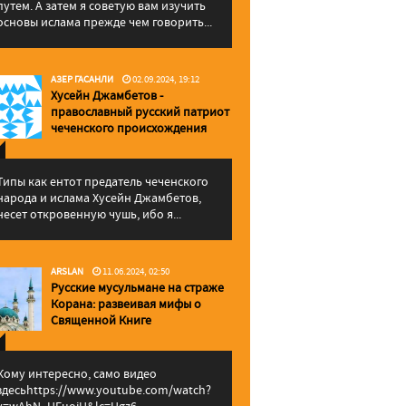
путем. А затем я советую вам изучить
основы ислама прежде чем говорить...
АЗЕР ГАСАНЛИ
02.09.2024, 19:12
Хусейн Джамбетов -
православный русский патриот
чеченского происхождения
Типы как ентот предатель чеченского
народа и ислама Хусейн Джамбетов,
несет откровенную чушь, ибо я...
ARSLAN
11.06.2024, 02:50
Русские мусульмане на страже
Корана: pазвеивая мифы о
Священной Книге
Кому интересно, само видео
здесьhttps://www.youtube.com/watch?