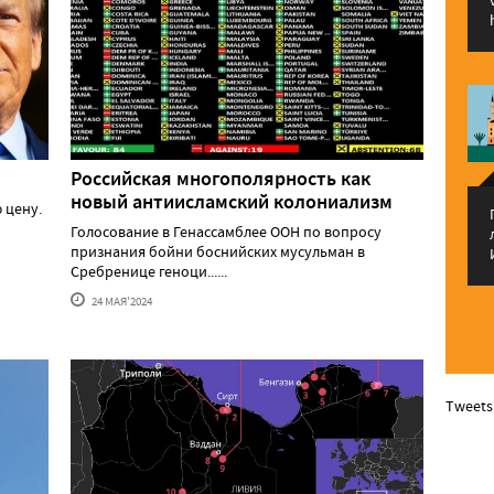
Российская многополярность как
новый антиисламский колониализм
 цену.
Голосование в Генассамблее ООН по вопросу
признания бойни боснийских мусульман в
Сребренице геноци......
24 МАЯ'2024
Tweets