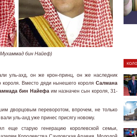
 Мухаммад бин Найеф)
КОЛО
ли уль-ахд, он же крон-принц, он же наследник
о короля. Вместо дяди нынешего короля
Салмана
аммада бин Найефа
им назначен сын короля, 31-
шим дворцовым переворотом, впрочем, не только
вали уль-ахд уже принес присягу новому.
л еще старую генерацию королевской семьи,
вателям Королевства Саудовская Аравия. Молодой