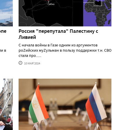
опе
Россия "перепутала" Палестину с
Ливией
С начала войны в Газе одним из аргументов
ли в
роZийских муZульман в пользу поддержки т.н. СВО
стала про......
10 МАЯ'2024