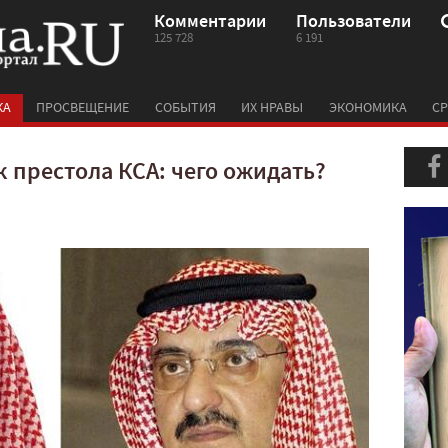
Комментарии
Пользователи
125 728
6 191
КА
ПРОСВЕЩЕНИЕ
СОБЫТИЯ
ИХ НРАВЫ
ЭКОНОМИКА
СР
 престола КСА: чего ожидать?