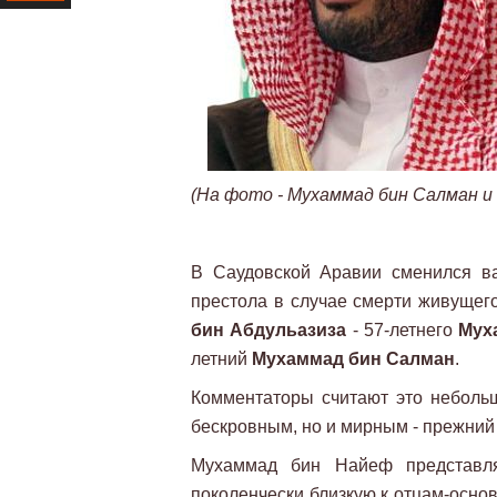
Ресурс
(На фото - Мухаммад бин Салман и
В Саудовской Аравии сменился ва
престола в случае смерти живущег
бин Абдульазиза
- 57-летнего
Мух
летний
Мухаммад бин Салман
.
Комментаторы считают это неболь
бескровным, но и мирным - прежний 
Мухаммад бин Найеф представля
поколенчески близкую к отцам-осно