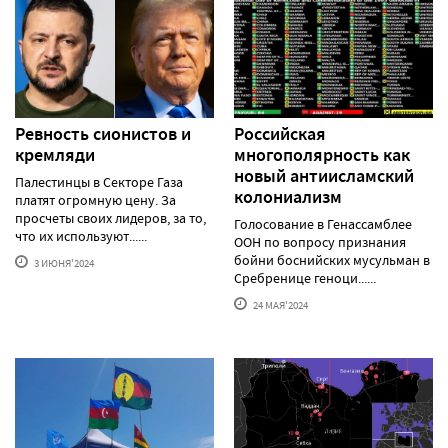
Ревность сионистов и
Российская
кремляди
многополярность как
новый антиисламский
Палестинцы в Секторе Газа
колониализм
платят огромную цену. За
просчеты своих лидеров, за то,
Голосование в Генассамблее
что их используют......
ООН по вопросу признания
бойни боснийских мусульман в
3 ИЮНЯ'2024
Сребренице геноци......
24 МАЯ'2024