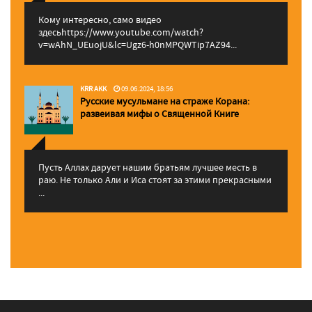
Кому интересно, само видео
здесьhttps://www.youtube.com/watch?
v=wAhN_UEuojU&lc=Ugz6-h0nMPQWTip7AZ94...
KRR AKK
09.06.2024, 18:56
Русские мусульмане на страже Корана:
pазвеивая мифы о Священной Книге
Пусть Аллах дарует нашим братьям лучшее месть в
раю. Не только Али и Иса стоят за этими прекрасными
...