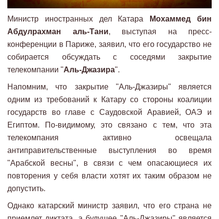
Министр иностранных дел Катара
Мохаммед бин
Абдулрахман аль-Тани
, выступая на пресс-
конференции в Париже, заявил, что его государство не
собирается обсуждать с соседями закрытие
телекомпании "
Аль-Джазира
".
Напомним, что закрытие "Аль-Джазиры" является
одним из требований к Катару со стороны коалиции
государств во главе с Саудовской Аравией, ОАЭ и
Египтом. По-видимому, это связано с тем, что эта
телекомпания активно освещала
антиправительственные выступления во время
"Арабской весны", в связи с чем опасающиеся их
повторения у себя власти хотят их таким образом не
допустить.
Однако катарский министр заявил, что его страна не
приемлет диктата, а будущее "Аль-Джазиры" является