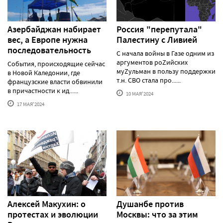
Азербайджан набирает
Россия "перепутала"
вес, а Европе нужна
Палестину с Ливией
последовательность
С начала войны в Газе одним из
аргументов роZийских
События, происходящие сейчас
муZульман в пользу поддержки
в Новой Каледонии, где
т.н. СВО стала про......
французские власти обвинили
в причастности к ид......
10 МАЯ'2024
17 МАЯ'2024
Алексей Макуxин: о
Душанбе против
протестаx и эволюции
Москвы: что за этим