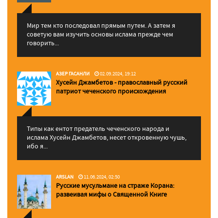
Мир тем кто последовал прямым путем. А затем я
советую вам изучить основы ислама прежде чем
говорить...
АЗЕР ГАСАНЛИ
02.09.2024, 19:12
Хусейн Джамбетов - православный русский
патриот чеченского происхождения
Типы как ентот предатель чеченского народа и
ислама Хусейн Джамбетов, несет откровенную чушь,
ибо я...
ARSLAN
11.06.2024, 02:50
Русские мусульмане на страже Корана:
pазвеивая мифы о Священной Книге