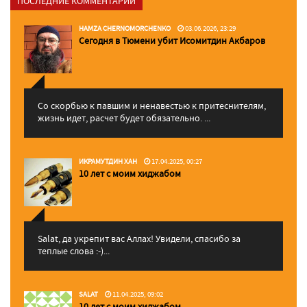
ПОСЛЕДНИЕ КОММЕНТАРИИ
HAMZA CHERNOMORCHENKO
03.06.2026, 23:29
Сегодня в Тюмени убит Исомитдин Акбаров
Со скорбью к павшим и ненавестью к притеснителям,
жизнь идет, расчет будет обязательно. ...
ИКРАМУТДИН ХАН
17.04.2025, 00:27
10 лет с моим хиджабом
Salat, да укрепит вас Аллаx! Увидели, спасибо за
теплые слова :-)...
SALAT
11.04.2025, 09:02
10 лет с моим хиджабом