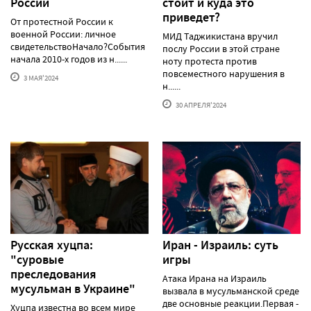
России
стоит и куда это
приведет?
От протестной России к
военной России: личное
МИД Таджикистана вручил
свидетельствоНачало?События
послу России в этой стране
начала 2010-х годов из н......
ноту протеста против
повсеместного нарушения в
3 МАЯ'2024
н......
30 АПРЕЛЯ'2024
Русская хуцпа:
Иран - Израиль: суть
"суровые
игры
преследования
Атака Ирана на Израиль
мусульман в Украине"
вызвала в мусульманской среде
две основные реакции.Первая -
Хуцпа известна во всем мире