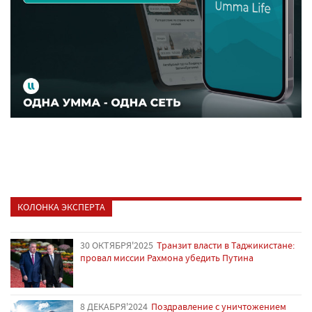
КОЛОНКА ЭКСПЕРТА
30 ОКТЯБРЯ'2025
Транзит власти в Таджикистане:
провал миссии Рахмона убедить Путина
8 ДЕКАБРЯ'2024
Поздравление с уничтожением