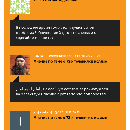
В последнее время тоже столкнулась с этой
проблемой. Ощущение будто я поспешила с
хиджабом и рано по...
HAMZA CHERNOMORCHENKO
30.01.2025, 15:22
Мнение по теме о 73-х течениях в исламе
إمام احمد إمام , Ва алейкум ассалам ва рахматуЛлахи
ва баракятух! Спасибо брат за то что попробовал ...
إمام احمد إمام
29.01.2025, 00:43
Мнение по теме о 73-х течениях в исламе