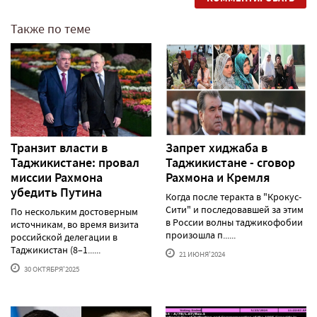
Также по теме
Транзит власти в
Запрет хиджаба в
Таджикистане: провал
Таджикистане - сговор
миссии Рахмона
Рахмона и Кремля
убедить Путина
Когда после теракта в "Крокус-
Сити" и последовавшей за этим
По нескольким достоверным
в России волны таджикофобии
источникам, во время визита
произошла п......
российской делегации в
Таджикистан (8–1......
21 ИЮНЯ'2024
30 ОКТЯБРЯ'2025